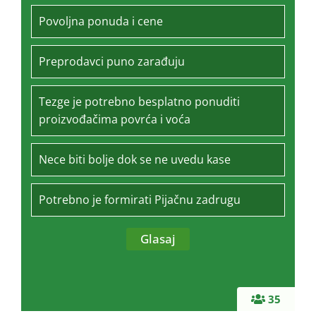
Povoljna ponuda i cene
Preprodavci puno zarađuju
Tezge je potrebno besplatno ponuditi
proizvođačima povrća i voća
Nece biti bolje dok se ne uvedu kase
Potrebno je formirati Pijačnu zadrugu
35