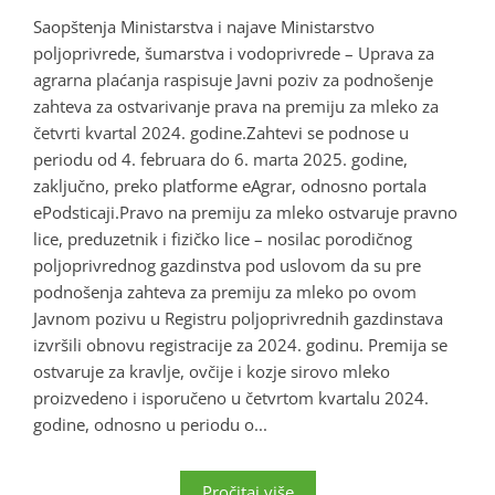
Saopštenja Ministarstva i najave Ministarstvo
poljoprivrede, šumarstva i vodoprivrede – Uprava za
agrarna plaćanja raspisuje Javni poziv za podnošenje
zahteva za ostvarivanje prava na premiju za mleko za
četvrti kvartal 2024. godine.Zahtevi se podnose u
periodu od 4. februara do 6. marta 2025. godine,
zaključno, preko platforme eAgrar, odnosno portala
ePodsticaji.Pravo na premiju za mleko ostvaruje pravno
lice, preduzetnik i fizičko lice – nosilac porodičnog
poljoprivrednog gazdinstva pod uslovom da su pre
podnošenja zahteva za premiju za mleko po ovom
Javnom pozivu u Registru poljoprivrednih gazdinstava
izvršili obnovu registracije za 2024. godinu. Premija se
ostvaruje za kravlje, ovčije i kozje sirovo mleko
proizvedeno i isporučeno u četvrtom kvartalu 2024.
godine, odnosno u periodu o...
Pročitaj više