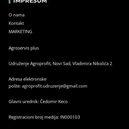
IMPRESUM
O nama
Kontakt
MARKETING
Agroservis plus
Udruženje Agroprofit, Novi Sad, Vladimira Nikolića 2
Adresa elektronske
pošte:
agroprofit.udruzenje@gmail.com
Glavni urednik: Čedomir Keco
Registracioni broj medija: IN000103