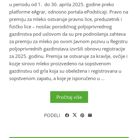
u periodu od 1. do 30. aprila 2025. godine preko
platforme eAgrar, odnosno portala ePodsticaji. Pravo na
premiju za mleko ostvaruje pravno lice, preduzetnik i
fizičko lice – nosilac porodičnog poljoprivrednog
gazdinstva pod uslovom da su pre podnošenja zahteva
za premiju za mleko po ovom Javnom pozivu u Registru
poljoprivrednih gazdinstava izvršili obnovu registracije
za 2025. godinu. Premija se ostvaruje za kravlje, ovčije i
kozje sirovo mleko proizvedeno na sopstvenom
gazdinstvu od grla koja su obeležena i registrovana u
sopstvenom zapatu, a koje je isporučeno u ...
Pročitaj više
PODELI