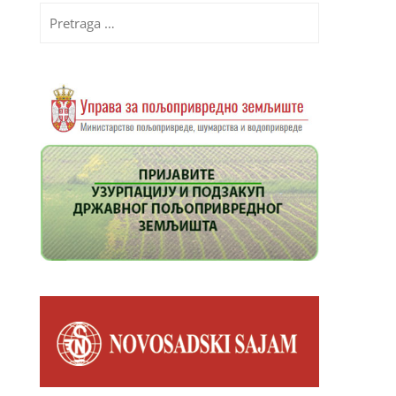
Pretraga
za: