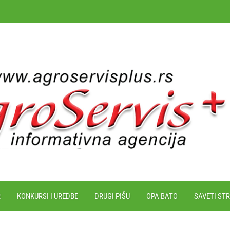
R
KONKURSI I UREDBE
DRUGI PIŠU
OPA BATO
SAVETI ST