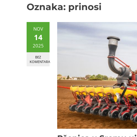
Oznaka:
prinosi
NOV
14
2025
BEZ
KOMENTARA