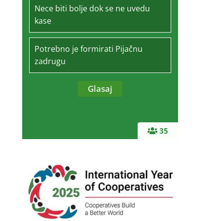
Nece biti bolje dok se ne uvedu
kase
Potrebno je formirati Pijačnu
zadrugu
35