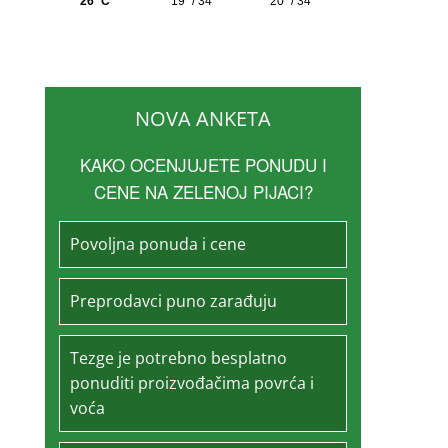
NOVA ANKETA
KAKO OCENJUJETE PONUDU I
CENE NA ZELENOJ PIJACI?
Povoljna ponuda i cene
Preprodavci puno zarađuju
Tezge je potrebno besplatno
ponuditi proizvođačima povrća i
voća