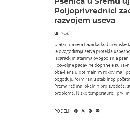
Pšenica u Sremu u
Poljoprivrednici za
razvojem useva
Vesti
U atarima sela Laćarka kod Sremske Mi
je ovogodišnja setva protekla uspešn
laćaračkim atarima ovogodišnja pšenic
i povoljne padavine doprinele su ravn
obavljena u optimalnim rokovima i po
pogoduju formiranju stabilnog početno
Prema rečima lokalnih proizvođača, st
problema. Niske temperature i prvi mr
PODELI