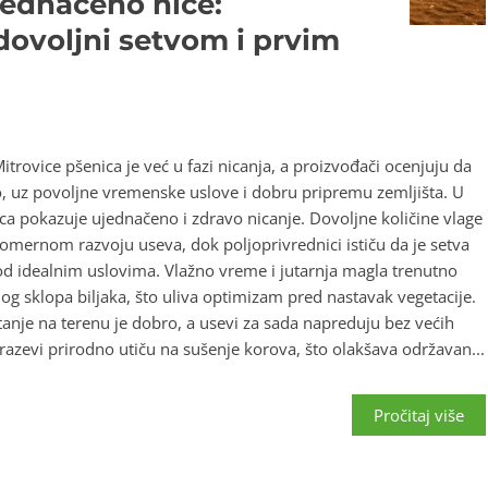
jednačeno niče:
dovoljni setvom i prvim
trovice pšenica je već u fazi nicanja, a proizvođači ocenjuju da
o, uz povoljne vremenske uslove i dobru pripremu zemljišta. U
a pokazuje ujednačeno i zdravo nicanje. Dovoljne količine vlage
omernom razvoju useva, dok poljoprivrednici ističu da je setva
d idealnim uslovima. Vlažno vreme i jutarnja magla trenutno
g sklopa biljaka, što uliva optimizam pred nastavak vegetacije.
anje na terenu je dobro, a usevi za sada napreduju bez većih
azevi prirodno utiču na sušenje korova, što olakšava održavan...
Pročitaj više