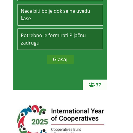
Nece biti bolje dok se ne uvedu
kase
Potrebno je formirati Pijačnu
zadrugu
37