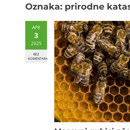
Oznaka:
prirodne kata
APR
3
2025
BEZ
KOMENTARA