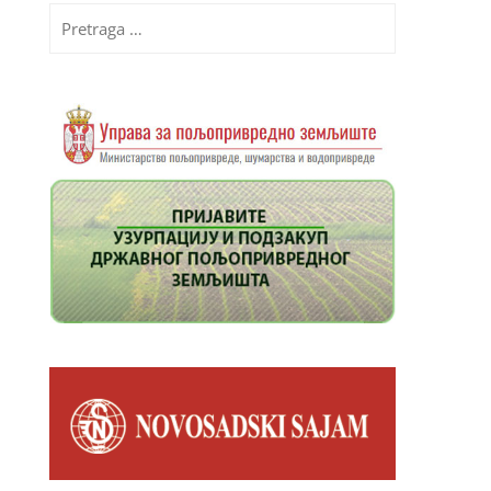
Pretraga
za: