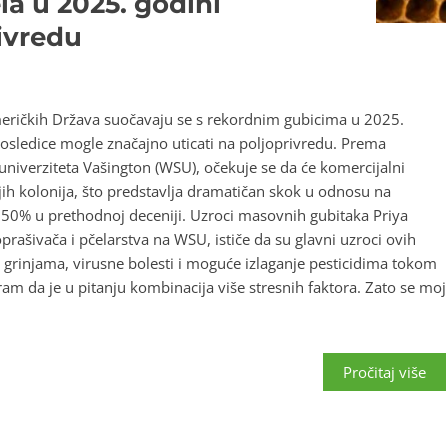
la u 2025. godini
ivredu
Američkih Država suočavaju se s rekordnim gubicima u 2025.
posledice mogle značajno uticati na poljoprivredu. Prema
niverziteta Vašington (WSU), očekuje se da će komercijalni
jih kolonija, što predstavlja dramatičan skok u odnosu na
50% u prethodnoj deceniji. Uzroci masovnih gubitaka Priya
prašivača i pčelarstva na WSU, ističe da su glavni uzroci ovih
je grinjama, virusne bolesti i moguće izlaganje pesticidima tokom
m da je u pitanju kombinacija više stresnih faktora. Zato se moj
Pročitaj više