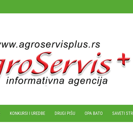
R
KONKURSI I UREDBE
DRUGI PIŠU
OPA BATO
SAVETI ST