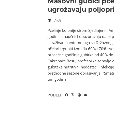
Masovni gubici pče
ugrožavaju poljopr
Vesti
Pčelinje kolonije širom Sjedinjenih 
godini, a naučnici upozoravaju da bi 
istraživanju entomologa sa Državnog u
pčelari izgubiti između 60% i 70% svo
prosečne godišnje gubitke od 40% do 
Čakrabarti Basu, profesorka zdravlja o
gubitaka nutritivni nedostaci, infekci
prethodne sezone oprašivanja. "Smatra
tim godina...
PODELI