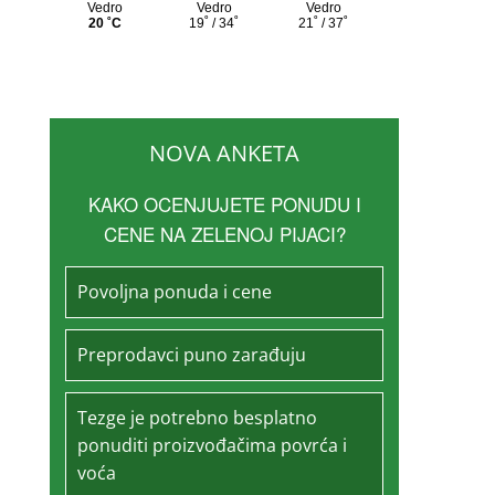
NOVA ANKETA
KAKO OCENJUJETE PONUDU I
CENE NA ZELENOJ PIJACI?
Povoljna ponuda i cene
Preprodavci puno zarađuju
Tezge je potrebno besplatno
ponuditi proizvođačima povrća i
voća