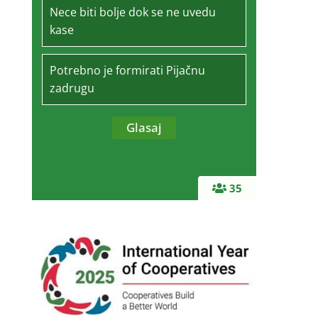
Nece biti bolje dok se ne uvedu
kase
Potrebno je formirati Pijačnu
zadrugu
35