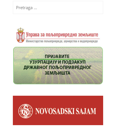
Pretraga
za: