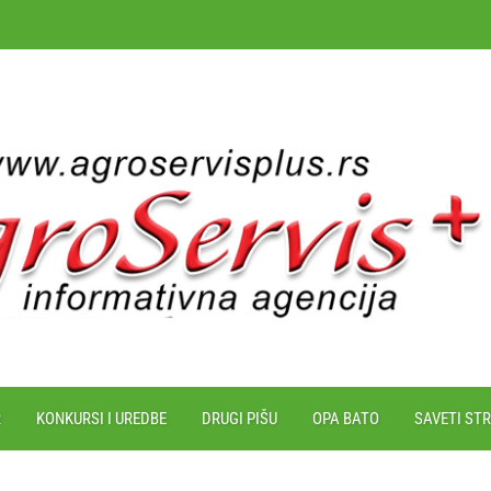
R
KONKURSI I UREDBE
DRUGI PIŠU
OPA BATO
SAVETI ST