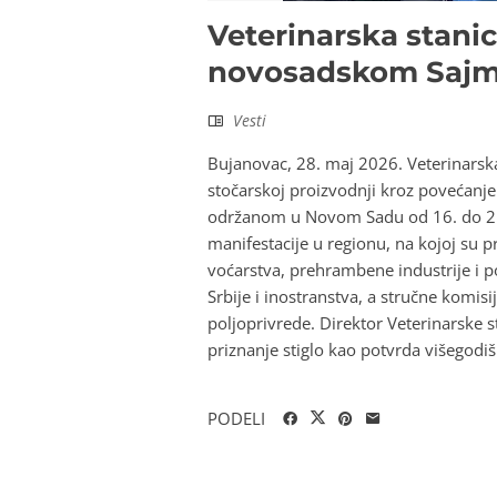
Veterinarska stani
novosadskom Sajmu
Vesti
Bujanovac, 28. maj 2026. Veterinarska
stočarskoj proizvodnji kroz povećan
održanom u Novom Sadu od 16. do 21.
manifestacije u regionu, na kojoj su pre
voćarstva, prehrambene industrije i p
Srbije i inostranstva, a stručne komisi
poljoprivrede. Direktor Veterinarske 
priznanje stiglo kao potvrda višegodi
PODELI