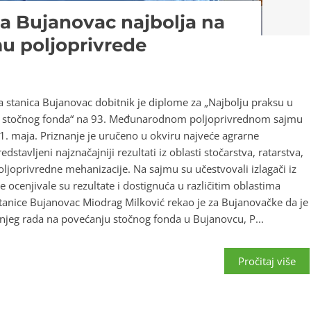
ca Bujanovac najbolja na
 poljoprivrede
 stanica Bujanovac dobitnik je diplome za „Najbolju praksu u
je stočnog fonda“ na 93. Međunarodnom poljoprivrednom sajmu
 maja. Priznanje je uručeno u okviru najveće agrarne
dstavljeni najznačajniji rezultati iz oblasti stočarstva, ratarstva,
oljoprivredne mehanizacije. Na sajmu su učestvovali izlagači iz
je ocenjivale su rezultate i dostignuća u različitim oblastima
stanice Bujanovac Miodrag Milković rekao je za Bujanovačke da je
šnjeg rada na povećanju stočnog fonda u Bujanovcu, P...
Pročitaj više