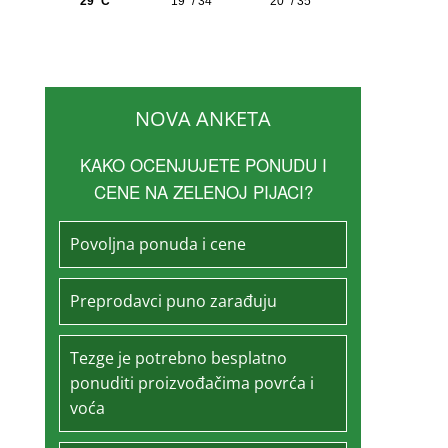
NOVA ANKETA
KAKO OCENJUJETE PONUDU I
CENE NA ZELENOJ PIJACI?
Povoljna ponuda i cene
Preprodavci puno zarađuju
Tezge je potrebno besplatno
ponuditi proizvođačima povrća i
voća