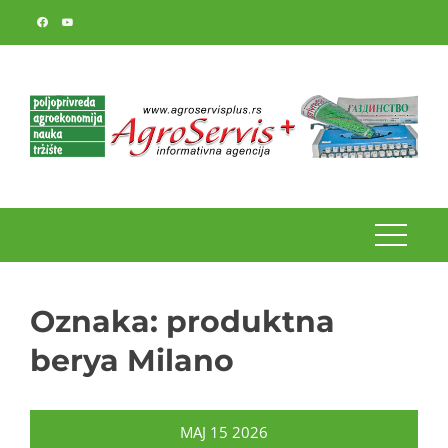
Skip
to
content
Oznaka:
produktna
berya Milano
MAJ
15
2026