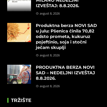
MILANO NEDELJNI
IZVEŠTAJ: 8.8.2026.
avgust 8, 2026
Produktna berza NOVI SAD
u julu: Pšenica činila 70,82
odsto prometa, kukuruz
pojeftinio, soja i stočni
ječam skuplji
avgust 8, 2026
PRODUKTNA BERZA NOVI
SAD – NEDELJNI IZVEŠTAJ
8.8.2026.
avgust 8, 2026
TRŽIŠTE