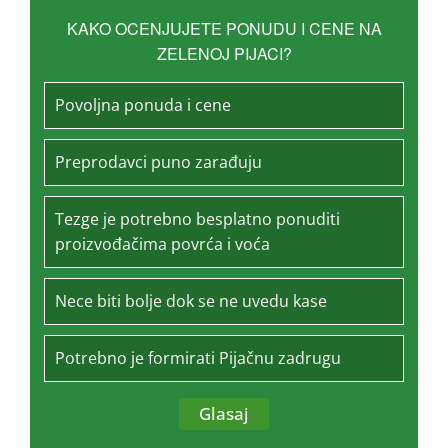
KAKO OCENJUJETE PONUDU I CENE NA
ZELENOJ PIJACI?
Povoljna ponuda i cene
Preprodavci puno zarađuju
Tezge je potrebno besplatno ponuditi
proizvođačima povrća i voća
Nece biti bolje dok se ne uvedu kase
Potrebno je formirati Pijačnu zadrugu