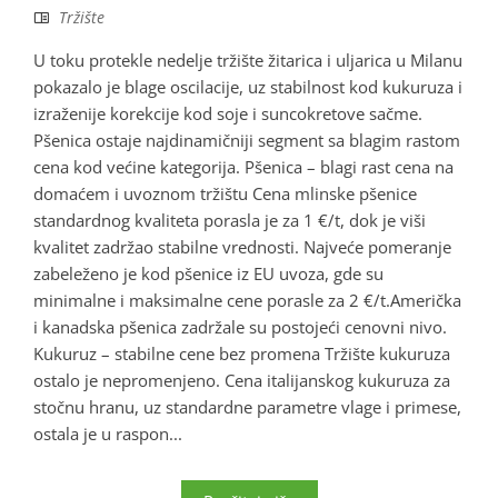
Tržište
U toku protekle nedelje tržište žitarica i uljarica u Milanu
pokazalo je blage oscilacije, uz stabilnost kod kukuruza i
izraženije korekcije kod soje i suncokretove sačme.
Pšenica ostaje najdinamičniji segment sa blagim rastom
cena kod većine kategorija. Pšenica – blagi rast cena na
domaćem i uvoznom tržištu Cena mlinske pšenice
standardnog kvaliteta porasla je za 1 €/t, dok je viši
kvalitet zadržao stabilne vrednosti. Najveće pomeranje
zabeleženo je kod pšenice iz EU uvoza, gde su
minimalne i maksimalne cene porasle za 2 €/t.Američka
i kanadska pšenica zadržale su postojeći cenovni nivo.
Kukuruz – stabilne cene bez promena Tržište kukuruza
ostalo je nepromenjeno. Cena italijanskog kukuruza za
stočnu hranu, uz standardne parametre vlage i primese,
ostala je u raspon...