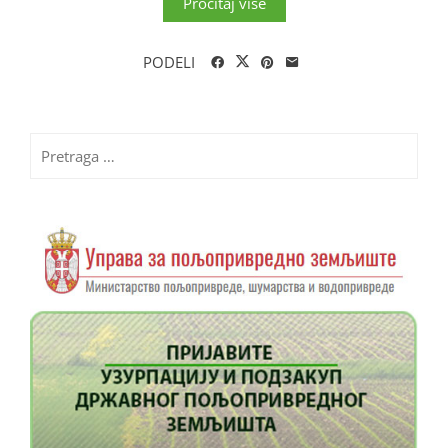
Pročitaj više
PODELI
Pretraga
za: