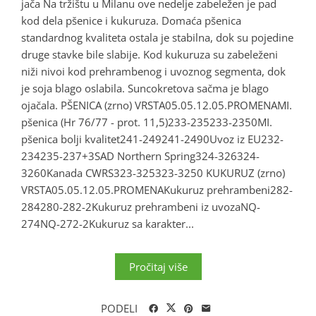
jača Na tržištu u Milanu ove nedelje zabeležen je pad
kod dela pšenice i kukuruza. Domaća pšenica
standardnog kvaliteta ostala je stabilna, dok su pojedine
druge stavke bile slabije. Kod kukuruza su zabeleženi
niži nivoi kod prehrambenog i uvoznog segmenta, dok
je soja blago oslabila. Suncokretova sačma je blago
ojačala. PŠENICA (zrno) VRSTA05.05.12.05.PROMENAMI.
pšenica (Hr 76/77 - prot. 11,5)233-235233-2350MI.
pšenica bolji kvalitet241-249241-2490Uvoz iz EU232-
234235-237+3SAD Northern Spring324-326324-
3260Kanada CWRS323-325323-3250 KUKURUZ (zrno)
VRSTA05.05.12.05.PROMENAKukuruz prehrambeni282-
284280-282-2Kukuruz prehrambeni iz uvozaNQ-
274NQ-272-2Kukuruz sa karakter...
Pročitaj više
PODELI