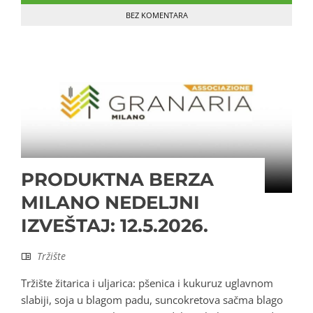
BEZ KOMENTARA
PRODUKTNA BERZA
MILANO NEDELJNI
IZVEŠTAJ: 12.5.2026.
Tržište
Tržište žitarica i uljarica: pšenica i kukuruz uglavnom
slabiji, soja u blagom padu, suncokretova sačma blago