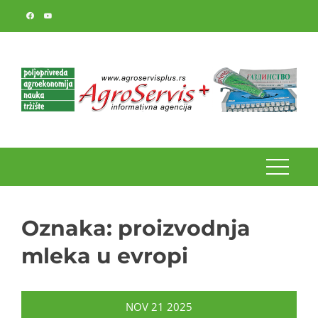
Skip
to
content
Oznaka:
proizvodnja
mleka u evropi
NOV
21
2025