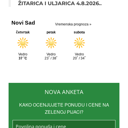
ŽITARICA I ULJARICA 4.8.2026..
NOVA ANKETA
KAKO OCENJUJETE PONUDU I CENE NA
ZELENOJ PIJACI?
Povoljna ponuda i cene