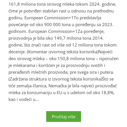
161,8 miliona tona sirovog mleka tokom 2024. godine,
čime je potvrđen stabilan rast u odnosu na prethodnu
godinu. European Commission+1To predstavlja
povećanje od oko 900 000 tona u poređenju sa 2023.
godinom. European Commission+1Za poređenje,
proizvodnja je bila oko 149,7 miliona tona 2014.
godine, što znači rast od više od 12 miliona tona tokom
decenije. (Komentar izvornog teksta korisnika)Najveći
deo sirovog mleka – oko 150,8 miliona tona – isporučen
je mlekarama i korišćen je za proizvodnju svežih i
prerađenih mlečnih proizvoda, pre svega sira i putera.
(Zadržana struktura iz izvornog teksta korisnika)Što se
tiče zemalja-članica, Nemačka je bila najveći proizvođač
mleka za konzumaciju u EU-u s udelom od oko 18,8%,
kao i vodeći u...
Pročitaj više