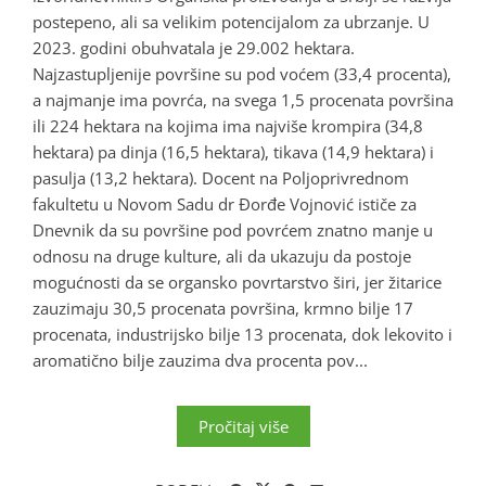
postepeno, ali sa velikim potencijalom za ubrzanje. U
2023. godini obuhvatala je 29.002 hektara.
Najzastupljenije površine su pod voćem (33,4 procenta),
a najmanje ima povrća, na svega 1,5 procenata površina
ili 224 hektara na kojima ima najviše krompira (34,8
hektara) pa dinja (16,5 hektara), tikava (14,9 hektara) i
pasulja (13,2 hektara). Docent na Poljoprivrednom
fakultetu u Novom Sadu dr Đorđe Vojnović ističe za
Dnevnik da su površine pod povrćem znatno manje u
odnosu na druge kulture, ali da ukazuju da postoje
mogućnosti da se organsko povrtarstvo širi, jer žitarice
zauzimaju 30,5 procenata površina, krmno bilje 17
procenata, industrijsko bilje 13 procenata, dok lekovito i
aromatično bilje zauzima dva procenta pov...
Pročitaj više