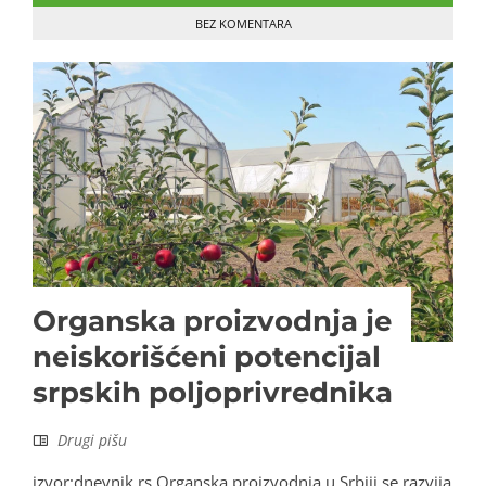
BEZ KOMENTARA
Organska proizvodnja je
neiskorišćeni potencijal
srpskih poljoprivrednika
Drugi pišu
izvor:dnevnik.rs Organska proizvodnja u Srbiji se razvija