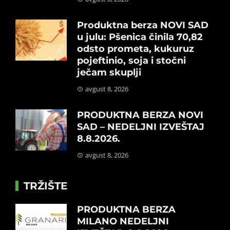
Produktna berza NOVI SAD
u julu: Pšenica činila 70,82
odsto prometa, kukuruz
pojeftinio, soja i stočni
ječam skuplji
avgust 8, 2026
PRODUKTNA BERZA NOVI
SAD – NEDELJNI IZVEŠTAJ
8.8.2026.
avgust 8, 2026
TRŽIŠTE
PRODUKTNA BERZA
MILANO NEDELJNI