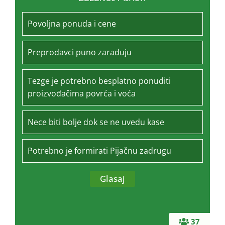
Povoljna ponuda i cene
Preprodavci puno zarađuju
Tezge je potrebno besplatno ponuditi
proizvođačima povrća i voća
Nece biti bolje dok se ne uvedu kase
Potrebno je formirati Pijačnu zadrugu
37