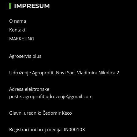
IMPRESUM
O nama
Kontakt
MARKETING
Agroservis plus
Udruženje Agroprofit, Novi Sad, Vladimira Nikolića 2
Adresa elektronske
pošte:
agroprofit.udruzenje@gmail.com
Glavni urednik: Čedomir Keco
Registracioni broj medija: IN000103