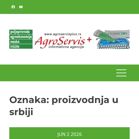
Skip
to
content
Oznaka:
proizvodnja u
srbiji
JUN
2
2026