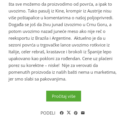
šta sve možemo da proizvodimo od povrća, a ipak to
uvozimo. Tako pasulj iz Kine, krompir iz Austrije nisu
više poštapalice u komentarima o našoj poljoprivredi.
Događa se još da živu junad izvozimo u Crnu Goru, a
potom uvozimo nazad juneće meso ako nije reč o
reeksportu iz Brazila i Argentine. Aktuelno je da u
sezoni povrća u trgovačke lance uvozimo rotkvice iz
Italije, celer rebraš, krastavce i brokoli iz Španije lepo
upakovano kao pokloni za rođendan. Cene uz plaćeni
porez su korektne – niske! Nije za verovati da
pomenutih proizvoda iz naših bašti nema u marketima,
jer smo slabi sa pakovanjima.
Pročitaj više
PODELI