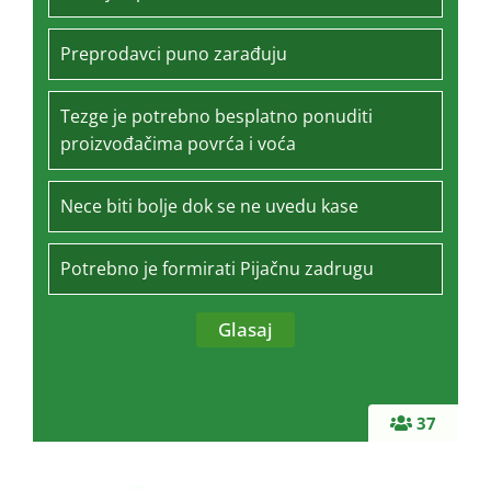
Preprodavci puno zarađuju
Tezge je potrebno besplatno ponuditi
proizvođačima povrća i voća
Nece biti bolje dok se ne uvedu kase
Potrebno je formirati Pijačnu zadrugu
37