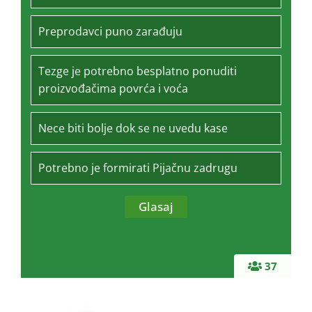
Preprodavci puno zarađuju
Tezge je potrebno besplatno ponuditi
proizvođačima povrća i voća
Nece biti bolje dok se ne uvedu kase
Potrebno je formirati Pijačnu zadrugu
37