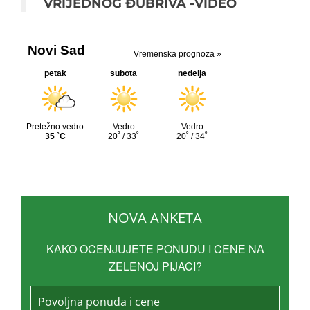
VRIJEDNOG ĐUBRIVA -VIDEO
NOVA ANKETA
KAKO OCENJUJETE PONUDU I CENE NA
ZELENOJ PIJACI?
Povoljna ponuda i cene