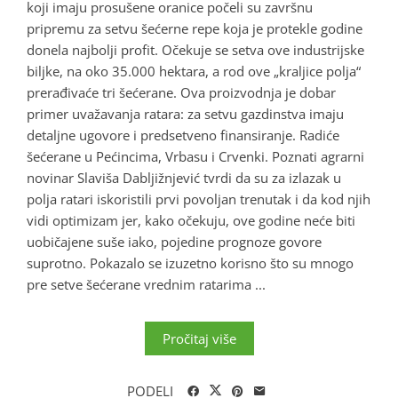
koji imaju prosušene oranice počeli su završnu
pripremu za setvu šećerne repe koja je protekle godine
donela najbolji profit. Očekuje se setva ove industrijske
biljke, na oko 35.000 hektara, a rod ove „kraljice polja“
prerađivaće tri šećerane. Ova proizvodnja je dobar
primer uvažavanja ratara: za setvu gazdinstva imaju
detaljne ugovore i predsetveno finansiranje. Radiće
šećerane u Pećincima, Vrbasu i Crvenki. Poznati agrarni
novinar Slaviša Dabljižnjević tvrdi da su za izlazak u
polja ratari iskoristili prvi povoljan trenutak i da kod njih
vidi optimizam jer, kako očekuju, ove godine neće biti
uobičajene suše iako, pojedine prognoze govore
suprotno. Pokazalo se izuzetno korisno što su mnogo
pre setve šećerane vrednim ratarima ...
Pročitaj više
PODELI