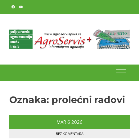
Skip
to
content
Oznaka:
prolećni radovi
MAR
6
2026
BEZ KOMENTARA