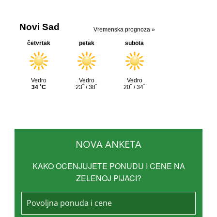
NOVA ANKETA
KAKO OCENJUJETE PONUDU I CENE NA
ZELENOJ PIJACI?
Povoljna ponuda i cene