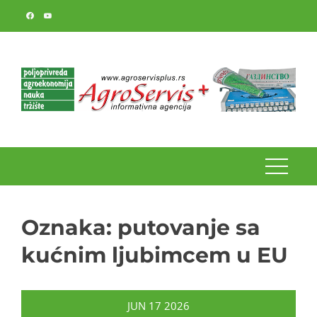
Skip
to
content
Oznaka:
putovanje sa
kućnim ljubimcem u EU
JUN
17
2026