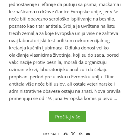
jednostavnije i jeftinije da putuju sa psima, mačkama i
krznašicama u države članice Evropske unije, jer više
neće biti obavezno serološko ispitivanje na besnilo,
poznato kao titar antitela. Srbija je uvrštena na listu
trećih zemalja za koje Evropska unija više ne zahteva
ovaj laboratorijski test prilikom nekomercijalnog
kretanja kućnih ljubimaca. Odluka donosi veliko
olakšanje vlasnicima životinja, koji su do sada, pored
vakcinacije protiv besnila, morali da organizuju
uzimanje krvi, laboratorijsku analizu i da čekaju
propisani period pre ulaska u Evropsku uniju. Titar
antitela više neće biti uslov, ali ostale veterinarske i
administrativne obaveze ostaju na snazi. Nova pravila
primenjuju se od 19. juna Evropska komisija usvoj...
Pročitaj više
PODELI