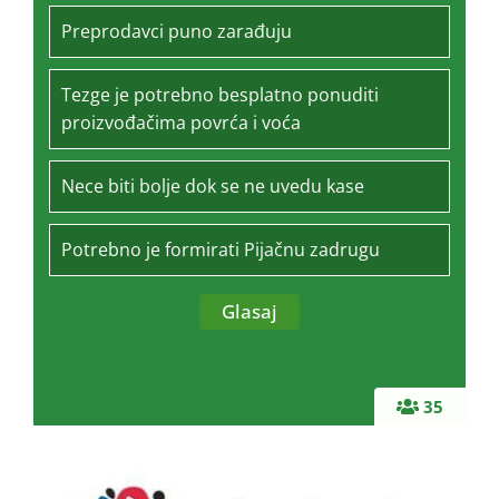
Preprodavci puno zarađuju
Tezge je potrebno besplatno ponuditi
proizvođačima povrća i voća
Nece biti bolje dok se ne uvedu kase
Potrebno je formirati Pijačnu zadrugu
35