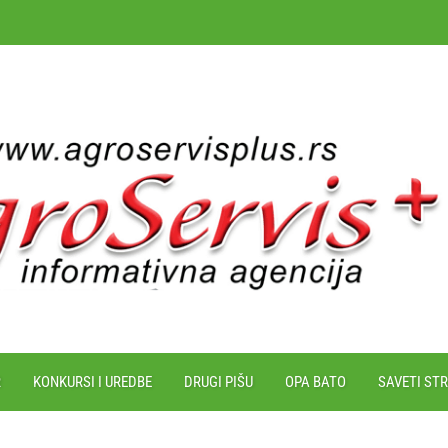
R
KONKURSI I UREDBE
DRUGI PIŠU
OPA BATO
SAVETI ST