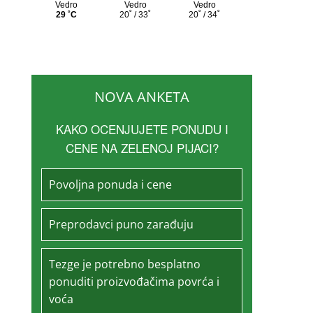
NOVA ANKETA
KAKO OCENJUJETE PONUDU I
CENE NA ZELENOJ PIJACI?
Povoljna ponuda i cene
Preprodavci puno zarađuju
Tezge je potrebno besplatno
ponuditi proizvođačima povrća i
voća