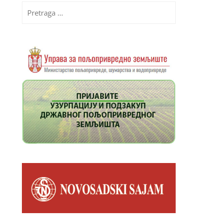
Pretraga
za: