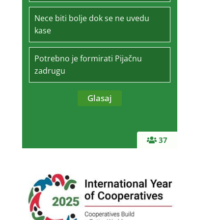
Nece biti bolje dok se ne uvedu
kase
Potrebno je formirati Pijačnu
zadrugu
37