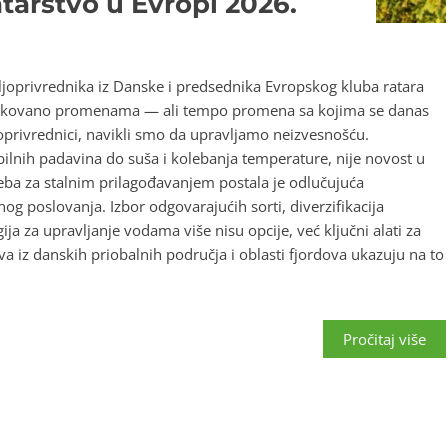
atarstvo u Evropi 2026.
oprivrednika iz Danske i predsednika Evropskog kluba ratara
blikovano promenama — ali tempo promena sa kojima se danas
oprivrednici, navikli smo da upravljamo neizvesnošću.
bilnih padavina do suša i kolebanja temperature, nije novost u
reba za stalnim prilagođavanjem postala je odlučujuća
g poslovanja. Izbor odgovarajućih sorti, diverzifikacija
ja za upravljanje vodama više nisu opcije, već ključni alati za
va iz danskih priobalnih područja i oblasti fjordova ukazuju na to
Pročitaj više