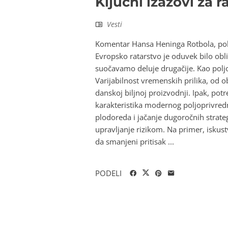
Ključni izazovi za r
Vesti
Komentar Hansa Heninga Rotbola, polj
Evropsko ratarstvo je oduvek bilo o
suočavamo deluje drugačije. Kao polj
Varijabilnost vremenskih prilika, od o
danskoj biljnoj proizvodnji. Ipak, pot
karakteristika modernog poljoprivredno
plodoreda i jačanje dugoročnih strategi
upravljanje rizikom. Na primer, iskust
da smanjeni pritisak ...
PODELI