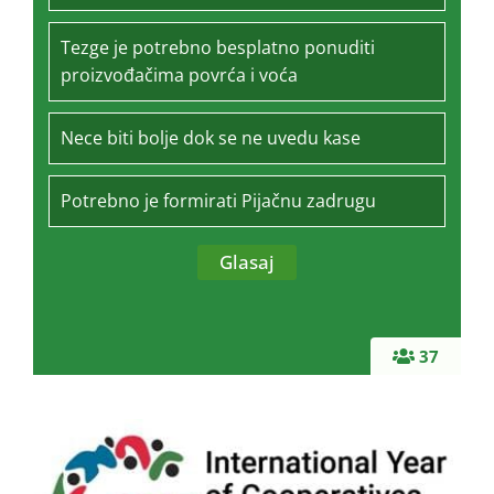
Tezge je potrebno besplatno ponuditi
proizvođačima povrća i voća
Nece biti bolje dok se ne uvedu kase
Potrebno je formirati Pijačnu zadrugu
37