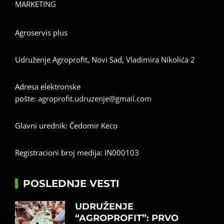
MARKETING
Agroservis plus
Udruženje Agroprofit, Novi Sad, Vladimira Nikolića 2
Adresa elektronske
pošte:
agroprofit.udruzenje@gmail.com
Glavni urednik: Čedomir Keco
Registracioni broj medija: IN000103
POSLEDNJE VESTI
UDRUŽENJE
“AGROPROFIT”: PRVO