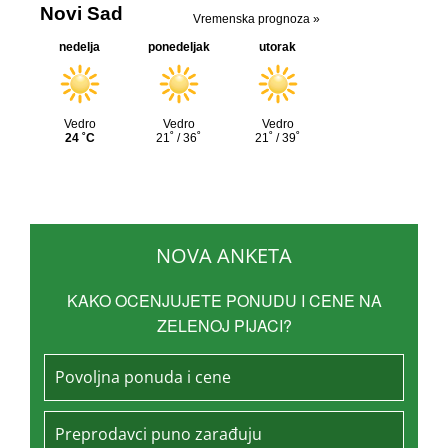
NOVA ANKETA
KAKO OCENJUJETE PONUDU I CENE NA
ZELENOJ PIJACI?
Povoljna ponuda i cene
Preprodavci puno zarađuju