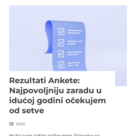
Rezultati Ankete:
Najpovoljniju zaradu u
idućoj godini očekujem
od setve
Vesti
Hvala svim našim poštovanim čitaocima na