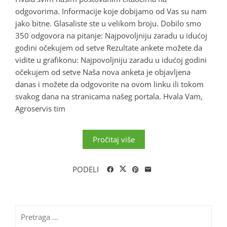
odgovorima. Informacije koje dobijamo od Vas su nam
jako bitne. Glasaliste ste u velikom broju. Dobilo smo
350 odgovora na pitanje: Najpovoljniju zaradu u idućoj
godini očekujem od setve Rezultate ankete možete da
vidite u grafikonu: Najpovoljniju zaradu u idućoj godini
očekujem od setve Naša nova anketa je objavljena
danas i možete da odgovorite na ovom linku ili tokom
svakog dana na stranicama našeg portala. Hvala Vam,
Agroservis tim
Pročitaj više
PODELI
Pretraga
za: