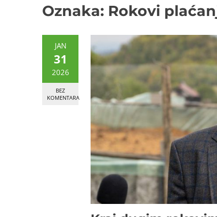
Oznaka:
Rokovi plaćan
JAN
31
2026
BEZ
KOMENTARA