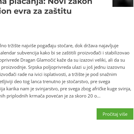
a plaćanja: Novi zakon
on evra za zaštitu
ilno tržište najviše pogađaju stočare, dok država najavljuje
kalendar subvencija kako bi se zaštitili proizvođači i stabilizovao
joprivrede Dragan Glamočić kaže da su izazovi veliki, ali da su
e proizvodnje. Srpska poljoprivreda ulazi u još jednu izazovnu
zvođači rade na ivici isplativosti, a tržište je pod snažnim
ljiviji deo tog lanca trenutno je stočarstvo, pre svega
ija karika nam je svinjarstvo, pre svega zbog afričke kuge svinja,
nih priplodnih krmača povećan je za skoro 20 o...
Pročitaj više