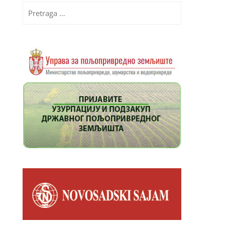
Pretraga
za: