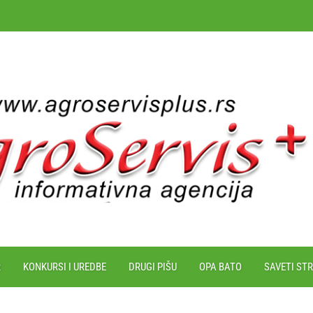
R
KONKURSI I UREDBE
DRUGI PIŠU
OPA BATO
SAVETI ST