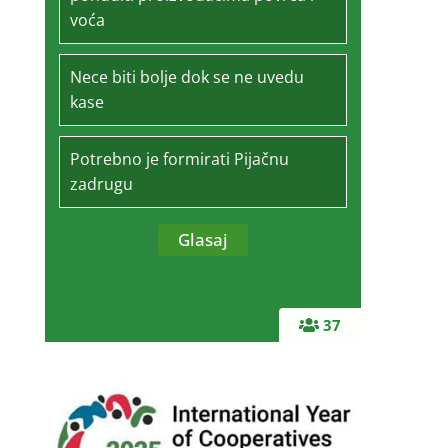
voća
Nece biti bolje dok se ne uvedu
kase
Potrebno je formirati Pijačnu
zadrugu
37