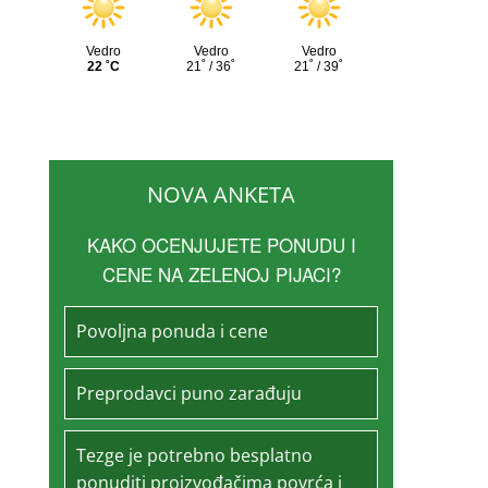
NOVA ANKETA
KAKO OCENJUJETE PONUDU I
CENE NA ZELENOJ PIJACI?
Povoljna ponuda i cene
Preprodavci puno zarađuju
Tezge je potrebno besplatno
ponuditi proizvođačima povrća i