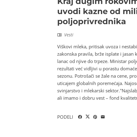
Kraj dugim rokovim
uvodi kazne od mili
poljoprivrednika
Vesti
Viškovi mleka, pritisak uvoza i nestab
zakonska pravila, brže isplate i jasan 
lanac od njive do trpeze. Ministar pol
rezultati već vidljivi u porastu domać
sezonu. Potrošači se žale na cene, proi
uticajem globalnih poremećaja. Najoset
svinjarstvo i mlekarski sektor."Najslab
ali imamo i dobru vest – fond kvalitet
PODELI