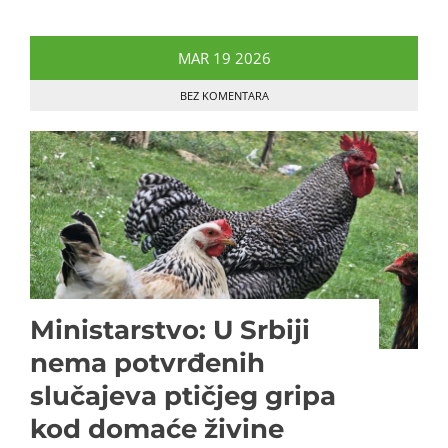
MAR
19
2026
BEZ KOMENTARA
Ministarstvo: U Srbiji
nema potvrđenih
slučajeva ptičjeg gripa
kod domaće živine