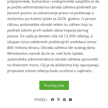
poljoprivrede, šumarstva i vodoprivrede saopštilo je da
je počela administrativna obrada zahteva podnetih po
Javnom pozivu za ostvarivanje prava na podsticaje u
stočarstvu po košnici pčela za 2026. godinu. U prvom
ciklusu automatske obrade rešeni su zahtevi koji su
podneti tokom prvih sedam dana trajanja Javnog
poziva. Do sada je doneto više od 12.000 rešenja, a
ukupan iznos odobrenih podsticajnih sredstava iznosi
800 miliona dinara. Obrada zahteva ide svakog dana
Ministarstvo navodi da će se, radi brže isplate,
automatska administrativna obrada zahteva sprovoditi
na dnevnom nivou. Cilj je da pčelarima koji ispunjavaju
propisane uslove rešenja budu uručena u najkraće...
Pročitaj više
PODELI