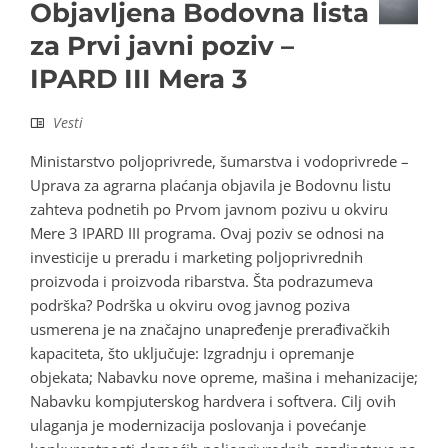
Objavljena Bodovna lista
za Prvi javni poziv –
IPARD III Mera 3
Vesti
Ministarstvo poljoprivrede, šumarstva i vodoprivrede –
Uprava za agrarna plaćanja objavila je Bodovnu listu
zahteva podnetih po Prvom javnom pozivu u okviru
Mere 3 IPARD III programa. Ovaj poziv se odnosi na
investicije u preradu i marketing poljoprivrednih
proizvoda i proizvoda ribarstva. Šta podrazumeva
podrška? Podrška u okviru ovog javnog poziva
usmerena je na značajno unapređenje prerađivačkih
kapaciteta, što uključuje: Izgradnju i opremanje
objekata; Nabavku nove opreme, mašina i mehanizacije;
Nabavku kompjuterskog hardvera i softvera. Cilj ovih
ulaganja je modernizacija poslovanja i povećanje