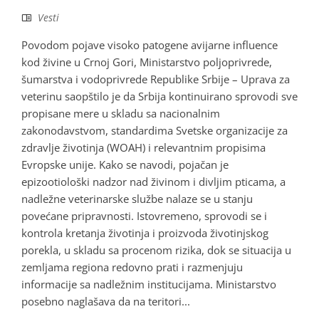
Vesti
Povodom pojave visoko patogene avijarne influence
kod živine u Crnoj Gori, Ministarstvo poljoprivrede,
šumarstva i vodoprivrede Republike Srbije – Uprava za
veterinu saopštilo je da Srbija kontinuirano sprovodi sve
propisane mere u skladu sa nacionalnim
zakonodavstvom, standardima Svetske organizacije za
zdravlje životinja (WOAH) i relevantnim propisima
Evropske unije. Kako se navodi, pojačan je
epizootiološki nadzor nad živinom i divljim pticama, a
nadležne veterinarske službe nalaze se u stanju
povećane pripravnosti. Istovremeno, sprovodi se i
kontrola kretanja životinja i proizvoda životinjskog
porekla, u skladu sa procenom rizika, dok se situacija u
zemljama regiona redovno prati i razmenjuju
informacije sa nadležnim institucijama. Ministarstvo
posebno naglašava da na teritori...