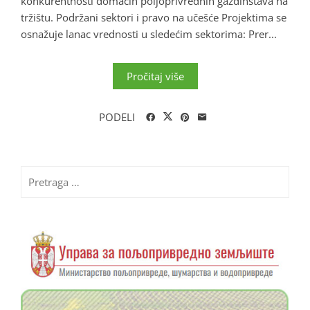
konkurentnosti domaćih poljoprivrednih gazdinstava na
tržištu. Podržani sektori i pravo na učešće Projektima se
osnažuje lanac vrednosti u sledećim sektorima: Prer...
Pročitaj više
PODELI
Pretraga
za: