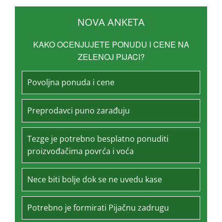
NOVA ANKETA
KAKO OCENJUJETE PONUDU I CENE NA
ZELENOJ PIJACI?
Povoljna ponuda i cene
Preprodavci puno zarađuju
Tezge je potrebno besplatno ponuditi
proizvođačima povrća i voća
Nece biti bolje dok se ne uvedu kase
Potrebno je formirati Pijačnu zadrugu