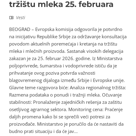
tržištu mleka 25. februara
Vesti
BEOGRAD – Evropska komisija odgovorila je potvrdno
na inicijativu Republike Srbije za održavanje konsultacija
povodom aktuelnih poremećaja i kretanja na tržištu
mleka i mlečnih proizvoda. Sastanak visokih delegacija
zakazan je za 25. februar 2026. godine. Iz Ministarstva
poljoprivrede, šumarstva i vodoprivrede ističu da je
prihvatanje ovog poziva potvrda važnosti
blagovremenog dijaloga između Srbije i Evropske unije.
Glavne teme razgovora biće: Analiza regionalnog tržišta:
Razmena podataka o ponudi i tražnji mleka. Očuvanje
stabilnosti: Pronalaženje zajedničkih rešenja za zaštitu
osetljivog agrarnog sektora. Monitoring cena: Praćenje
daljih promena kako bi se sprečili veći potresi za
proizvođače. Ministarstvo je poručilo da će nastaviti da
budno prati situaciju i da će jav...