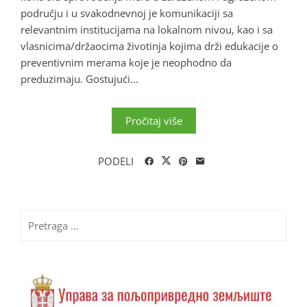
području i u svakodnevnoj je komunikaciji sa
relevantnim institucijama na lokalnom nivou, kao i sa
vlasnicima/držaocima životinja kojima drži edukacije o
preventivnim merama koje je neophodno da
preduzimaju. Gostujući...
Pročitaj više
PODELI
Pretraga
za: