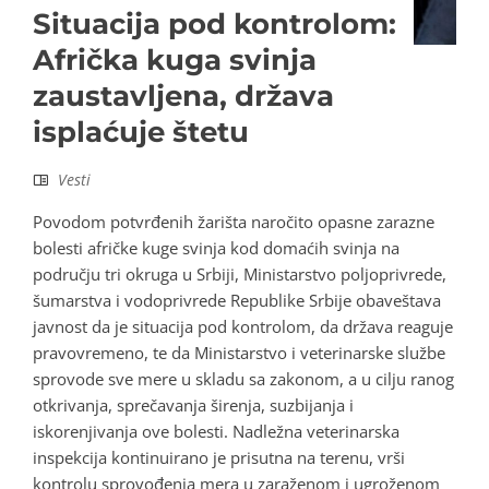
Situacija pod kontrolom:
Afrička kuga svinja
zaustavljena, država
isplaćuje štetu
Vesti
Povodom potvrđenih žarišta naročito opasne zarazne
bolesti afričke kuge svinja kod domaćih svinja na
području tri okruga u Srbiji, Ministarstvo poljoprivrede,
šumarstva i vodoprivrede Republike Srbije obaveštava
javnost da je situacija pod kontrolom, da država reaguje
pravovremeno, te da Ministarstvo i veterinarske službe
sprovode sve mere u skladu sa zakonom, a u cilju ranog
otkrivanja, sprečavanja širenja, suzbijanja i
iskorenjivanja ove bolesti. Nadležna veterinarska
inspekcija kontinuirano je prisutna na terenu, vrši
kontrolu sprovođenja mera u zaraženom i ugroženom