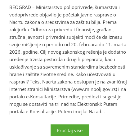
BEOGRAD – Ministarstvo poljoprivrede, šumarstva i
vodoprivrede objavilo je početak javne rasprave o
Nacrtu zakona o sredstvima za zaštitu bilja. Prema
zaključku Odbora za privredu i finansije, građani,
stručna javnost i privredni subjekti moći će da iznesu
svoje mišljenje u periodu od 20. februara do 11. marta
2026. godine. Cilj novog zakonskog rešenja je dodatno
uređenje tržišta pesticida i drugih preparata, kao i
usklađivanje sa savremenim standardima bezbednosti
hrane i zaštite životne sredine. Kako učestvovati u
raspravi? Tekst Nacrta zakona dostupan je na zvaničnoj
internet stranici Ministarstva (www.minpolj.gov.rs) i na
portalu e-Konsultacije. Primedbe, predlozi i sugestije
mogu se dostaviti na tri načina: Elektronski: Putem
portala e-Konsultacije. Putem imejla: Na ad...
Pročitaj više