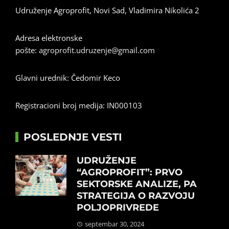
Udruženje Agroprofit, Novi Sad, Vladimira Nikolića 2
Adresa elektronske
pošte:
agroprofit.udruzenje@gmail.com
Glavni urednik: Čedomir Keco
Registracioni broj medija: IN000103
POSLEDNJE VESTI
UDRUŽENJE
“AGROPROFIT”: PRVO
SEKTORSKE ANALIZE, PA
STRATEGIJA O RAZVOJU
POLJOPRIVREDE
septembar 30, 2024