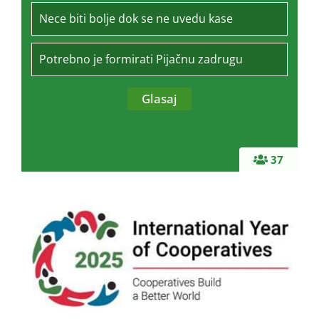
Nece biti bolje dok se ne uvedu kase
Potrebno je formirati Pijačnu zadrugu
37