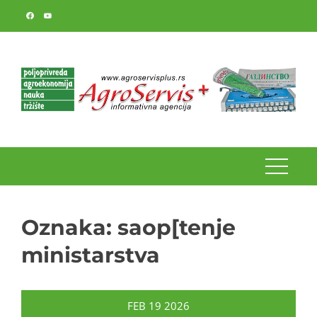
Skip
to
content
Oznaka:
saop[tenje
ministarstva
FEB
19
2026