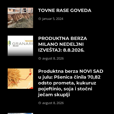
TOVNE RASE GOVEDA
januar 5, 2024
PRODUKTNA BERZA
MILANO NEDELJNI
IZVEŠTAJ: 8.8.2026.
avgust 8, 2026
Produktna berza NOVI SAD
u julu: Pšenica činila 70,82
odsto prometa, kukuruz
pojeftinio, soja i stočni
ječam skuplji
avgust 8, 2026