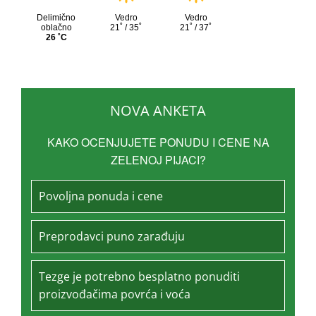
NOVA ANKETA
KAKO OCENJUJETE PONUDU I CENE NA
ZELENOJ PIJACI?
Povoljna ponuda i cene
Preprodavci puno zarađuju
Tezge je potrebno besplatno ponuditi
proizvođačima povrća i voća