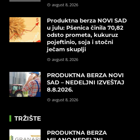
avgust 8, 2026
Produktna berza NOVI SAD
u julu: Pšenica činila 70,82
odsto prometa, kukuruz
pojeftinio, soja i stočni
ječam skuplji
avgust 8, 2026
PRODUKTNA BERZA NOVI
SAD – NEDELJNI IZVEŠTAJ
8.8.2026.
avgust 8, 2026
TRŽIŠTE
PRODUKTNA BERZA
MILANO NEDELJNI