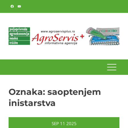
Skip
to
content
Oznaka:
saoptenjem
inistarstva
SEP
11
2025