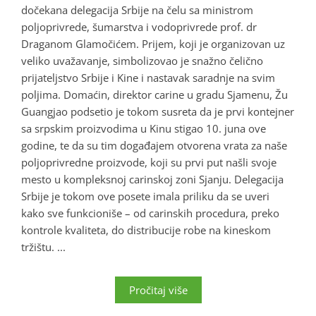
dočekana delegacija Srbije na čelu sa ministrom
poljoprivrede, šumarstva i vodoprivrede prof. dr
Draganom Glamočićem. Prijem, koji je organizovan uz
veliko uvažavanje, simbolizovao je snažno čelično
prijateljstvo Srbije i Kine i nastavak saradnje na svim
poljima. Domaćin, direktor carine u gradu Sjamenu, Žu
Guangjao podsetio je tokom susreta da je prvi kontejner
sa srpskim proizvodima u Kinu stigao 10. juna ove
godine, te da su tim događajem otvorena vrata za naše
poljoprivredne proizvode, koji su prvi put našli svoje
mesto u kompleksnoj carinskoj zoni Sjanju. Delegacija
Srbije je tokom ove posete imala priliku da se uveri
kako sve funkcioniše – od carinskih procedura, preko
kontrole kvaliteta, do distribucije robe na kineskom
tržištu. ...
Pročitaj više