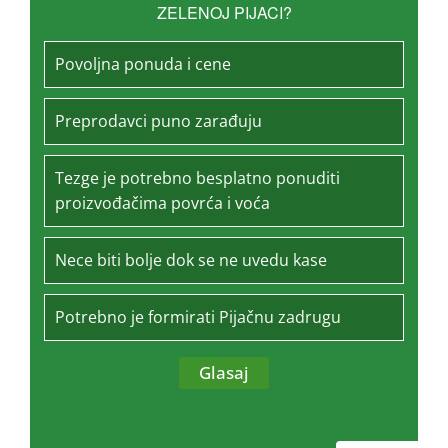
ZELENOJ PIJACI?
Povoljna ponuda i cene
Preprodavci puno zarađuju
Tezge je potrebno besplatno ponuditi
proizvođačima povrća i voća
Nece biti bolje dok se ne uvedu kase
Potrebno je formirati Pijačnu zadrugu