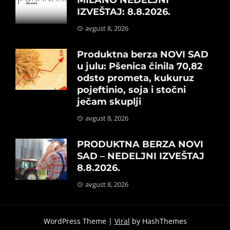
IZVEŠTAJ: 8.8.2026.
avgust 8, 2026
Produktna berza NOVI SAD
u julu: Pšenica činila 70,82
odsto prometa, kukuruz
pojeftinio, soja i stočni
ječam skuplji
avgust 8, 2026
PRODUKTNA BERZA NOVI
SAD – NEDELJNI IZVEŠTAJ
8.8.2026.
avgust 8, 2026
WordPress Theme |
Viral
by HashThemes