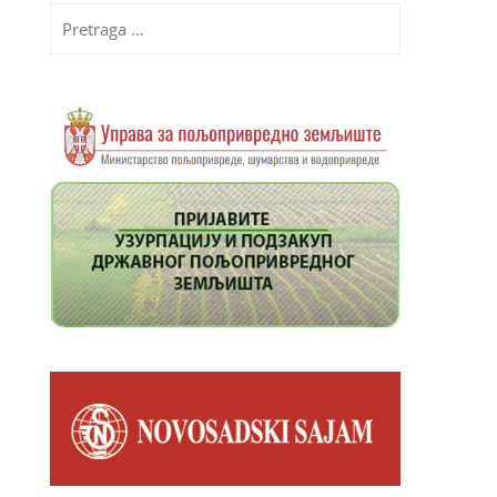
Pretraga
za: