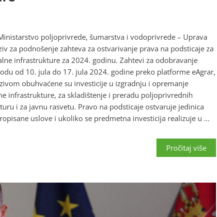
nistarstvo poljoprivrede, šumarstva i vodoprivrede – Uprava
oziv za podnošenje zahteva za ostvarivanje prava na podsticaje za
ralne infrastrukture za 2024. godinu. Zahtevi za odobravanje
odu od 10. jula do 17. jula 2024. godine preko platforme eAgrar,
zivom obuhvaćene su investicije u izgradnju i opremanje
 infrastrukture, za skladištenje i preradu poljoprivrednih
turu i za javnu rasvetu. Pravo na podsticaje ostvaruje jedinica
pisane uslove i ukoliko se predmetna investicija realizuje u ...
Pročitaj više