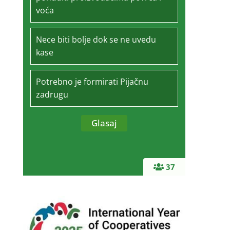
voća
Nece biti bolje dok se ne uvedu
kase
Potrebno je formirati Pijačnu
zadrugu
37