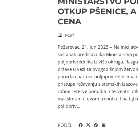
MINISTARSTVO PO
OTKUP PŠENICE, 
CENA
Vesti
Požarevac, 21. jun 2025 – Na inicijati
sastanak predstavnika Ministarstva p
poljoprivrednika iz više okruga. Razgov
države u vezi sa ovogodišnjom žetvom 
pouzdan partner poljoprivrednicima i d
pristupa rešavanju sistemskih izazova
robne rezerve ponuditi interventni ot
maksimum u ovom trenutku i na taj na
poljopriv...
PODELI