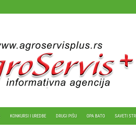
R
KONKURSI I UREDBE
DRUGI PIŠU
OPA BATO
SAVETI ST