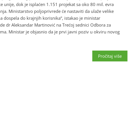
 unije, dok je isplaćen 1.151 projekat sa oko 80 mil. evra
ja. Ministarstvo poljoprivrede će nastaviti da ulaže velike
 dospela do krajnjih korisnika“, istakao je ministar
ede dr Aleksandar Martinović na Trećoj sednici Odbora za
ma. Ministar je objasnio da je prvi javni poziv u okviru novog
Pročitaj više