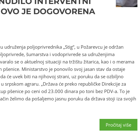
NUDILO INTERVENTNI
A OVO JE DOGOVORENA
vu udruženja poljoprivrednika „Stig“, u Požarevcu je održan
oljoprivrede, šumarstva i vodoprivrede sa udruženjima
aralo se o aktuelnoj situaciji na tržištu žitarica, kao i o merama
pšenice. Ministarstvo je ponovilo svoj jasan stav da ostaje
a će uvek biti na njihovoj strani, uz poruku da se ozbiljno
 u srpskom agraru. „Država će preko republičke Direkcije za
kup pšenice po ceni od 23.000 dinara po toni bez PDV-a. To je
čin želimo da pošaljemo jasnu poruku da država stoji iza svojih
Pročitaj više