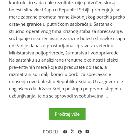
kontrole do sada dale rezultate, nije potvrđen slučaj
bolesti slinavke i šapa u Republici Srbiji, primenjuju se
mere zabrane prometa hrane životinjskog porekla preko
državne granice u putničkom saobraćaju Sastanak
stručno-operativnog tima Kriznog štaba za sprečavanje,
suzbijanje i iskorenjivanje zarazne bolesti slinavke i šapa
održan je danas u prostorijama Uprave za veterinu
Ministarstva poljoprivrede, šumarstva i vodoprivrede.
Na sastanku su analizirane trenutne okolnosti i efekti
preventivnih mera koje su preduzete do sada, a
razmatrani su i dalji koraci u borbi za sprečavanje
unošenja ove bolesti u Republiku Srbiju. U razgovoru je
naglašeno da država Srbija postupa po prvom stepenu
uzbunjivanja, te da se sprovodi sveobuhvatna ...
Pročitaj više
PODELI