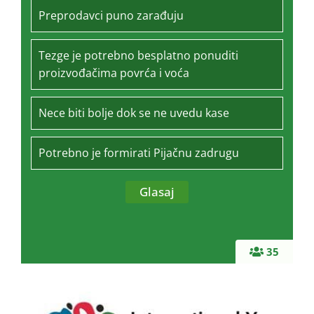
Preprodavci puno zarađuju
Tezge je potrebno besplatno ponuditi
proizvođačima povrća i voća
Nece biti bolje dok se ne uvedu kase
Potrebno je formirati Pijačnu zadrugu
35