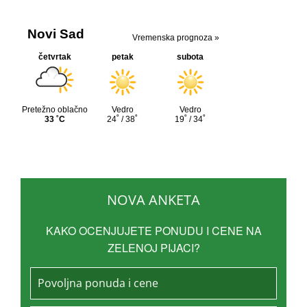
NOVA ANKETA
KAKO OCENJUJETE PONUDU I CENE NA
ZELENOJ PIJACI?
Povoljna ponuda i cene