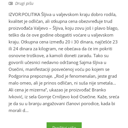
Drugi pišu
IZVOR:POLITIKA Šljiva u valjevskom kraju dobro rodila,
kvalitet je odličan, ali otkupna cena obezvređuje trud
proizvođača Valjevo – Šljiva, koju zovu još i plavo blago,
teško da će ove godine obogatiti voćare u valjevskom
kraju. Otkupna cena između 20 i 30 dinara, najčešće 23
ili 24 dinara za kilogram, ne obećava da će im pokriti
osnovne troškove, a kamoli doneti zaradu. Tako su
govorili učesnici nedavno održanog Sajma šljiva u
Osečini, manifestaciji posvećenoj voću po kojem se
Podgorina prepoznaje. „Rod je fenomenalan, jeste grad
malo omeo, ali je prinos odličan, ni suša nije smetala...
Ali cena je mizerna”, ukazao je proizvođač Branko
Ivković, iz sela Gornje Crniljevo kod Osečine. Kaže, sreća
je da su u branju angažovani članovi porodice, kada bi
morali d...
Pročitaj više