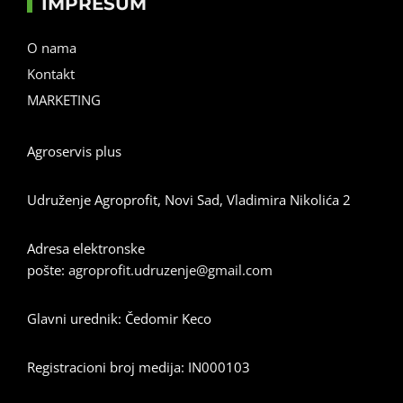
IMPRESUM
O nama
Kontakt
MARKETING
Agroservis plus
Udruženje Agroprofit, Novi Sad, Vladimira Nikolića 2
Adresa elektronske
pošte:
agroprofit.udruzenje@gmail.com
Glavni urednik: Čedomir Keco
Registracioni broj medija: IN000103