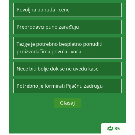
Povoljna ponuda i cene
Preprodavci puno zarađuju
Tezge je potrebno besplatno ponuditi
proizvođačima povrća i voća
Nece biti bolje dok se ne uvedu kase
Potrebno je formirati Pijačnu zadrugu
35