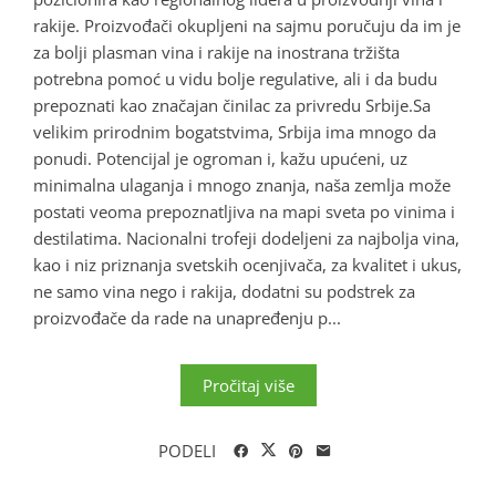
rakije. Proizvođači okupljeni na sajmu poručuju da im je
za bolji plasman vina i rakije na inostrana tržišta
potrebna pomoć u vidu bolje regulative, ali i da budu
prepoznati kao značajan činilac za privredu Srbije.Sa
velikim prirodnim bogatstvima, Srbija ima mnogo da
ponudi. Potencijal je ogroman i, kažu upućeni, uz
minimalna ulaganja i mnogo znanja, naša zemlja može
postati veoma prepoznatljiva na mapi sveta po vinima i
destilatima. Nacionalni trofeji dodeljeni za najbolja vina,
kao i niz priznanja svetskih ocenjivača, za kvalitet i ukus,
ne samo vina nego i rakija, dodatni su podstrek za
proizvođače da rade na unapređenju p...
Pročitaj više
PODELI