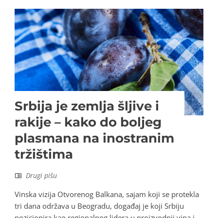
Srbija je zemlja šljive i
rakije – kako do boljeg
plasmana na inostranim
tržištima
Drugi pišu
Vinska vizija Otvorenog Balkana, sajam koji se protekla
tri dana održava u Beogradu, događaj je koji Srbiju
pozicionira kao regionalnog lidera u proizvodnji vina i