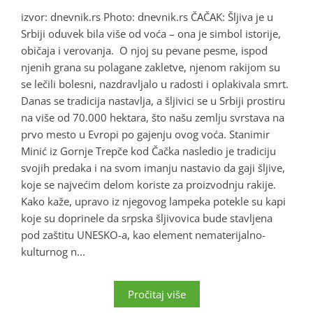
izvor: dnevnik.rs Photo: dnevnik.rs ČAČAK: Šljiva je u
Srbiji oduvek bila više od voća – ona je simbol istorije,
običaja i verovanja. O njoj su pevane pesme, ispod
njenih grana su polagane zakletve, njenom rakijom su
se lečili bolesni, nazdravljalo u radosti i oplakivala smrt.
Danas se tradicija nastavlja, a šljivici se u Srbiji prostiru
na više od 70.000 hektara, što našu zemlju svrstava na
prvo mesto u Evropi po gajenju ovog voća. Stanimir
Minić iz Gornje Trepče kod Čačka nasledio je tradiciju
svojih predaka i na svom imanju nastavio da gaji šljive,
koje se najvećim delom koriste za proizvodnju rakije.
Kako kaže, upravo iz njegovog lampeka potekle su kapi
koje su doprinele da srpska šljivovica bude stavljena
pod zaštitu UNESKO-a, kao element nematerijalno-
kulturnog n...
Pročitaj više