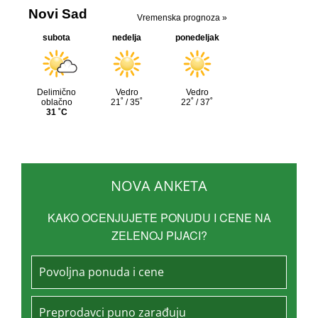
NOVA ANKETA
KAKO OCENJUJETE PONUDU I CENE NA
ZELENOJ PIJACI?
Povoljna ponuda i cene
Preprodavci puno zarađuju