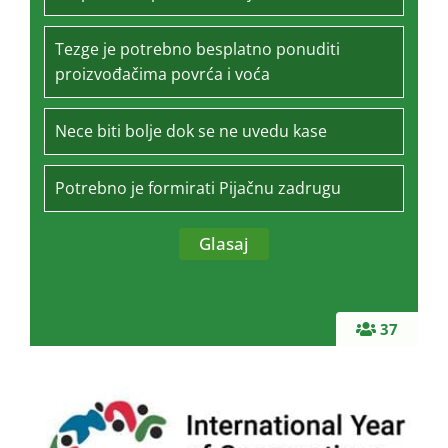
Tezge je potrebno besplatno ponuditi
proizvođačima povrća i voća
Nece biti bolje dok se ne uvedu kase
Potrebno je formirati Pijačnu zadrugu
37