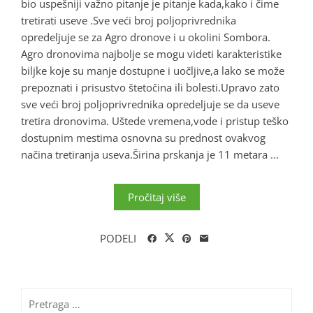
bio uspešniji važno pitanje je pitanje kada,kako i čime
tretirati useve .Sve veći broj poljoprivrednika
opredeljuje se za Agro dronove i u okolini Sombora.
Agro dronovima najbolje se mogu videti karakteristike
biljke koje su manje dostupne i uočljive,a lako se može
prepoznati i prisustvo štetočina ili bolesti.Upravo zato
sve veći broj poljoprivrednika opredeljuje se da useve
tretira dronovima. Uštede vremena,vode i pristup teško
dostupnim mestima osnovna su prednost ovakvog
načina tretiranja useva.Širina prskanja je 11 metara ...
Pročitaj više
PODELI
Pretraga
za: