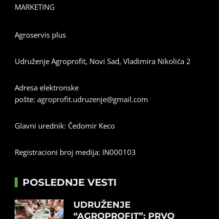
MARKETING
Agroservis plus
Udruženje Agroprofit, Novi Sad, Vladimira Nikolića 2
Adresa elektronske
pošte:
agroprofit.udruzenje@gmail.com
Glavni urednik: Čedomir Keco
Registracioni broj medija: IN000103
POSLEDNJE VESTI
UDRUŽENJE
“AGROPROFIT”: PRVO