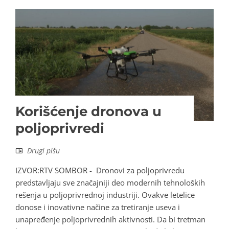
Korišćenje dronova u
poljoprivredi
Drugi pišu
IZVOR:RTV SOMBOR - Dronovi za poljoprivredu
predstavljaju sve značajniji deo modernih tehnoloških
rešenja u poljoprivrednoj industriji. Ovakve letelice
donose i inovativne načine za tretiranje useva i
unapređenje poljoprivrednih aktivnosti. Da bi tretman