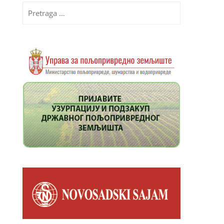
Pretraga
za: