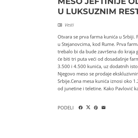
MESO JEFTINIJE O
U LUKSUZNIM RE
Vesti
Otvara se prva farma kunića u Srbiji. 
u Stejanovcima, kod Rume. Prva farma 
trebalo bi da bude završena do kraja 
će biti tri puta veći od dosadašnje fa
3.500 i 4.500 kunića, uz dodatnih ist
Njegovo meso se prodaje ekskluzivnim
Srbije.Cena mesa kunića iznosi oko 1.20
od junetine i teletine. Kako Pavlović 
PODELI