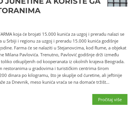
D JUNETINE A KORISTE GA
STORANIMA
FARMA koja će brojati 15.000 kunića za uzgoj i preradu nalazi se
u Srbiji i regionu za uzgoj i preradu 15.000 kunića godišnje
godine. Farma će se nalaziti u Stejanovcima, kod Rume, a objekat
rme Milana Pavlovića. Trenutno, Pavlović godišnje drži između
o toliko otkupljenih od kooperanata iz okolnih krajeva Beograda.
 restoranima u gradovima i turističkim centrima širom
0 dinara po kilogramu, što je skuplje od ćuretine, ali jeftinije
kaže za Dnevnik, meso kunića vraća se na domaće tržišt...
Pročitaj više