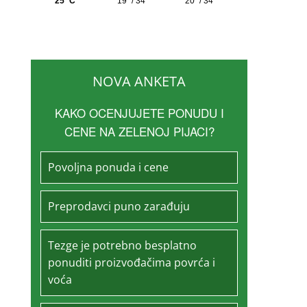
NOVA ANKETA
KAKO OCENJUJETE PONUDU I
CENE NA ZELENOJ PIJACI?
Povoljna ponuda i cene
Preprodavci puno zarađuju
Tezge je potrebno besplatno
ponuditi proizvođačima povrća i
voća