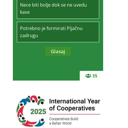
Nece biti bolje dok se ne uvedu
kase
Potrebno je formirati Pijačnu
zadrugu
35