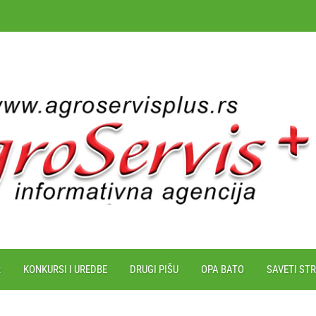
R
KONKURSI I UREDBE
DRUGI PIŠU
OPA BATO
SAVETI ST