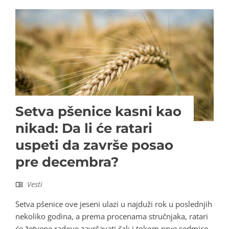
Setva pšenice kasni kao
nikad: Da li će ratari
uspeti da završe posao
pre decembra?
Vesti
Setva pšenice ove jeseni ulazi u najduži rok u poslednjih
nekoliko godina, a prema procenama stručnjaka, ratari
će žetvene radove završavati čak i tokom prve sedmice