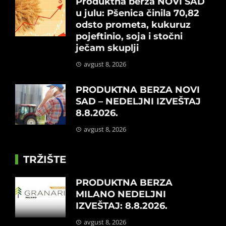
Produktna berza NOVI SAD
u julu: Pšenica činila 70,82
odsto prometa, kukuruz
pojeftinio, soja i stočni
ječam skuplji
avgust 8, 2026
PRODUKTNA BERZA NOVI
SAD – NEDELJNI IZVEŠTAJ
8.8.2026.
avgust 8, 2026
TRŽIŠTE
PRODUKTNA BERZA
MILANO NEDELJNI
IZVEŠTAJ: 8.8.2026.
avgust 8, 2026