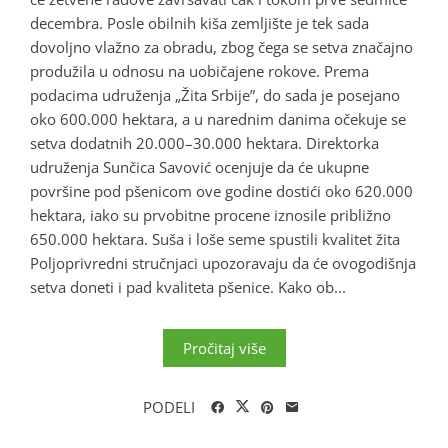
decembra. Posle obilnih kiša zemljište je tek sada
dovoljno vlažno za obradu, zbog čega se setva značajno
produžila u odnosu na uobičajene rokove. Prema
podacima udruženja „Žita Srbije”, do sada je posejano
oko 600.000 hektara, a u narednim danima očekuje se
setva dodatnih 20.000–30.000 hektara. Direktorka
udruženja Sunčica Savović ocenjuje da će ukupne
površine pod pšenicom ove godine dostići oko 620.000
hektara, iako su prvobitne procene iznosile približno
650.000 hektara. Suša i loše seme spustili kvalitet žita
Poljoprivredni stručnjaci upozoravaju da će ovogodišnja
setva doneti i pad kvaliteta pšenice. Kako ob...
Pročitaj više
PODELI