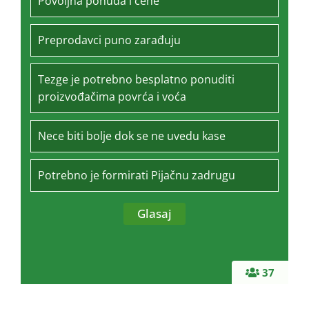
Povoljna ponuda i cene
Preprodavci puno zarađuju
Tezge je potrebno besplatno ponuditi
proizvođačima povrća i voća
Nece biti bolje dok se ne uvedu kase
Potrebno je formirati Pijačnu zadrugu
37