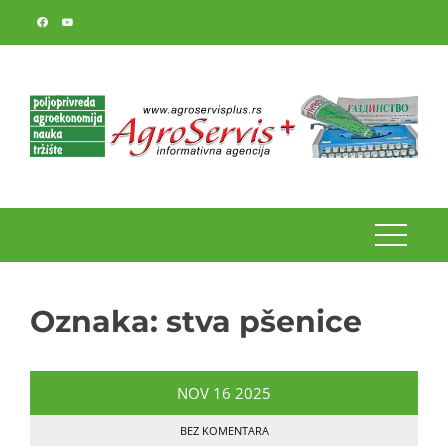
Skip
to
content
Oznaka:
stva pšenice
NOV
16
2025
BEZ KOMENTARA