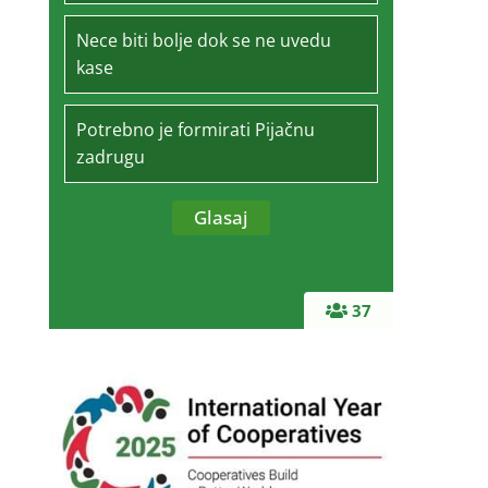
Nece biti bolje dok se ne uvedu
kase
Potrebno je formirati Pijačnu
zadrugu
37