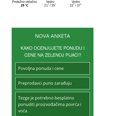
NOVA ANKETA
KAKO OCENJUJETE PONUDU I
CENE NA ZELENOJ PIJACI?
Povoljna ponuda i cene
Preprodavci puno zarađuju
Tezge je potrebno besplatno
ponuditi proizvođačima povrća i
voća