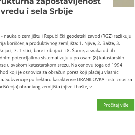
trukturna zapostavljenost
vredu i sela Srbije
a - nauka o zemljištu i Republički geodetski zavod (RGZ) razlikuju
ija korišćenja produktivnog zemljišta: 1. Njive, 2. Bašte, 3.
njaci, 7. Trstici, bare i ribnjaci i 8. Šume, a svaka od tih
dnim potencijalima sistematizuju u po osam (8) katastarskih
) klase u svakom katastarskom srezu. Na osnovu toga od 1994.
hod koji je osnovica za obračun porez koji plaćaju vlasnici
a. Subvencije po hektaru karakteriše URANILOVKA - isti iznos za
išćenja) obradivog zemljišta (njive i bašte, v...
Pročitaj više