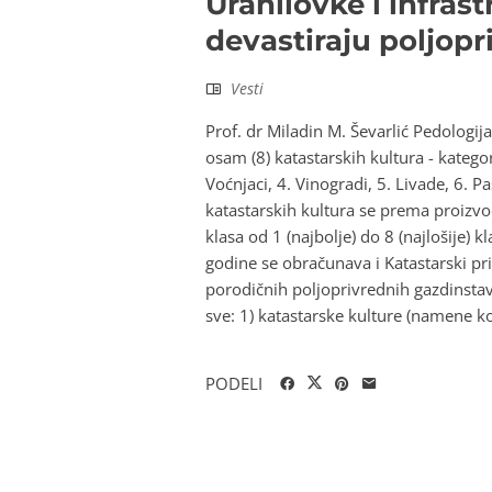
Uranilovke i infras
devastiraju poljopri
Vesti
Prof. dr Miladin M. Ševarlić Pedologij
osam (8) katastarskih kultura - kategor
Voćnjaci, 4. Vinogradi, 5. Livade, 6. Paš
katastarskih kultura se prema proizvo
klasa od 1 (najbolje) do 8 (najlošije
godine se obračunava i Katastarski pri
porodičnih poljoprivrednih gazdinstav
sve: 1) katastarske kulture (namene kor
PODELI