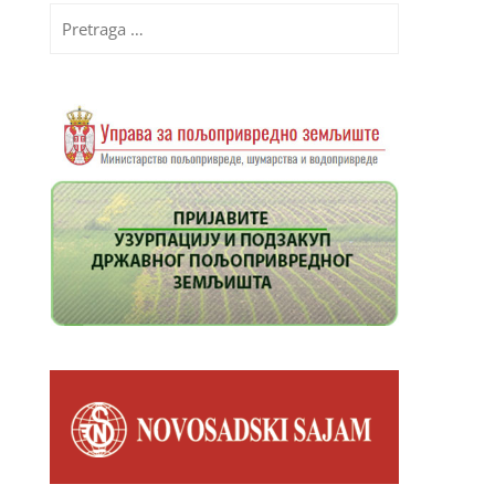
Pretraga
za: