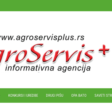
R
KONKURSI I UREDBE
DRUGI PIŠU
OPA BATO
SAVETI ST