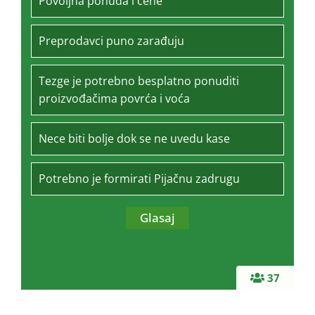
Povoljna ponuda i cene
Preprodavci puno zarađuju
Tezge je potrebno besplatno ponuditi
proizvođačima povrća i voća
Nece biti bolje dok se ne uvedu kase
Potrebno je formirati Pijačnu zadrugu
37