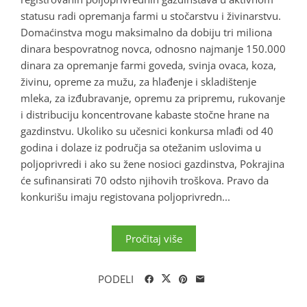
statusu radi opremanja farmi u stočarstvu i živinarstvu.
Domaćinstva mogu maksimalno da dobiju tri miliona
dinara bespovratnog novca, odnosno najmanje 150.000
dinara za opremanje farmi goveda, svinja ovaca, koza,
živinu, opreme za mužu, za hlađenje i skladištenje
mleka, za izđubravanje, opremu za pripremu, rukovanje
i distribuciju koncentrovane kabaste stočne hrane na
gazdinstvu. Ukoliko su učesnici konkursa mlađi od 40
godina i dolaze iz područja sa otežanim uslovima u
poljoprivredi i ako su žene nosioci gazdinstva, Pokrajina
će sufinansirati 70 odsto njihovih troškova. Pravo da
konkurišu imaju registovana poljoprivredn...
Pročitaj više
PODELI