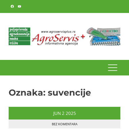
Skip
to
content
Oznaka:
suvencije
JUN
2
2025
BEZ KOMENTARA