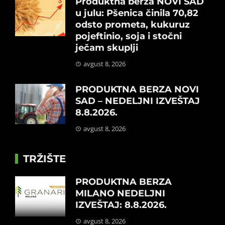
Produktna berza NOVI SAD
u julu: Pšenica činila 70,82
odsto prometa, kukuruz
pojeftinio, soja i stočni
ječam skuplji
avgust 8, 2026
PRODUKTNA BERZA NOVI
SAD – NEDELJNI IZVEŠTAJ
8.8.2026.
avgust 8, 2026
TRŽIŠTE
PRODUKTNA BERZA
MILANO NEDELJNI
IZVEŠTAJ: 8.8.2026.
avgust 8, 2026