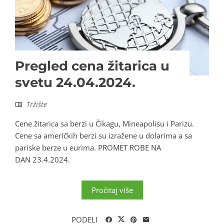
Pregled cena žitarica u
svetu 24.04.2024.
Tržište
Cene žitarica sa berzi u Čikagu, Mineapolisu i Parizu.
Cene sa američkih berzi su izražene u dolarima a sa
pariske berze u eurima. PROMET ROBE NA
DAN 23.4.2024.
Pročitaj više
PODELI