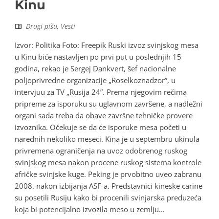
Kinu
Drugi pišu
,
Vesti
Izvor: Politika Foto: Freepik Ruski izvoz svinjskog mesa
u Kinu biće nastavljen po prvi put u poslednjih 15
godina, rekao je Sergej Dankvert, šef nacionalne
poljoprivredne organizacije „Roselkoznadzor”, u
intervjuu za TV „Rusija 24”. Prema njegovim rečima
pripreme za isporuku su uglavnom završene, a nadležni
organi sada treba da obave završne tehničke provere
izvoznika. Očekuje se da će isporuke mesa početi u
narednih nekoliko meseci. Kina je u septembru ukinula
privremena ograničenja na uvoz odobrenog ruskog
svinjskog mesa nakon procene ruskog sistema kontrole
afričke svinjske kuge. Peking je prvobitno uveo zabranu
2008. nakon izbijanja ASF-a. Predstavnici kineske carine
su posetili Rusiju kako bi procenili svinjarska preduzeća
koja bi potencijalno izvozila meso u zemlju...