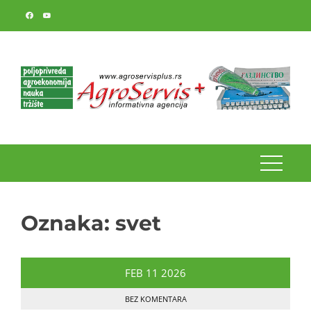
Skip
to
content
Oznaka:
svet
FEB
11
2026
BEZ KOMENTARA