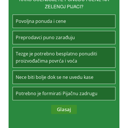
ZELENOJ PIJACI?
Povoljna ponuda i cene
Preprodavci puno zarađuju
Tezge je potrebno besplatno ponuditi
proizvođačima povrća i voća
Nece biti bolje dok se ne uvedu kase
Potrebno je formirati Pijačnu zadrugu