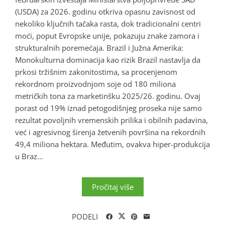
(USDA) za 2026. godinu otkriva opasnu zavisnost od
nekoliko ključnih tačaka rasta, dok tradicionalni centri
moći, poput Evropske unije, pokazuju znake zamora i
strukturalnih poremećaja. Brazil i Južna Amerika:
Monokulturna dominacija kao rizik Brazil nastavlja da
prkosi tržišnim zakonitostima, sa procenjenom
rekordnom proizvodnjom soje od 180 miliona
metričkih tona za marketinšku 2025/26. godinu. Ovaj
porast od 19% iznad petogodišnjeg proseka nije samo
rezultat povoljnih vremenskih prilika i obilnih padavina,
već i agresivnog širenja žetvenih površina na rekordnih
49,4 miliona hektara. Međutim, ovakva hiper-produkcija
u Braz...
Pročitaj više
PODELI