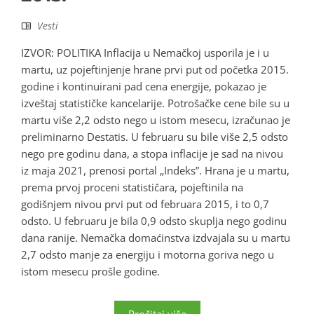
Vesti
IZVOR: POLITIKA Inflacija u Nemačkoj usporila je i u
martu, uz pojeftinjenje hrane prvi put od početka 2015.
godine i kontinuirani pad cena energije, pokazao je
izveštaj statističke kancelarije. Potrošačke cene bile su u
martu više 2,2 odsto nego u istom mesecu, izračunao je
preliminarno Destatis. U februaru su bile više 2,5 odsto
nego pre godinu dana, a stopa inflacije je sad na nivou
iz maja 2021, prenosi portal „Indeks”. Hrana je u martu,
prema prvoj proceni statističara, pojeftinila na
godišnjem nivou prvi put od februara 2015, i to 0,7
odsto. U februaru je bila 0,9 odsto skuplja nego godinu
dana ranije. Nemačka domaćinstva izdvajala su u martu
2,7 odsto manje za energiju i motorna goriva nego u
istom mesecu prošle godine.