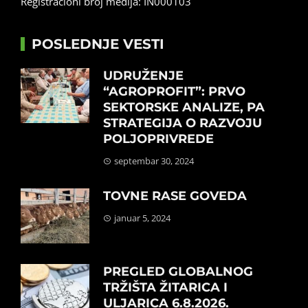
Registracioni broj medija: IN000103
POSLEDNJE VESTI
UDRUŽENJE
“AGROPROFIT”: PRVO
SEKTORSKE ANALIZE, PA
STRATEGIJA O RAZVOJU
POLJOPRIVREDE
septembar 30, 2024
TOVNE RASE GOVEDA
januar 5, 2024
PREGLED GLOBALNOG
TRŽIŠTA ŽITARICA I
ULJARICA 6.8.2026.