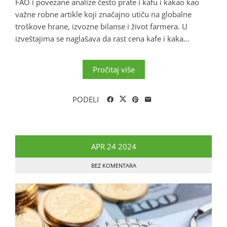
FAO i povezane analize često prate i kafu i kakao kao
važne robne artikle koji značajno utiču na globalne
troškove hrane, izvozne bilanse i život farmera. U
izveštajima se naglašava da rast cena kafe i kaka...
Pročitaj više
PODELI
APR
24
2024
BEZ KOMENTARA