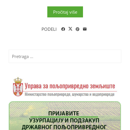
Pročitaj više
PODELI
Pretraga
za: