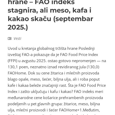
hrane – FAO indeks
stagnira, ali meso, kafa i
kakao skaču (septembar
2025.)
Vesti
Uvod u kretanja globalnog tržišta hrane Poslednji
izveštaj FAO-a pokazuje da je FAO Food Price Index
(FFPI) u avgustu 2025. ostao gotovo nepromenjen — na
130,1 poen, neznatno iznad revidiranog jula (130,0)
FAOHome. Dok su cene žitarica i mlečnih proizvoda
blago opale, meso, šećer, biljna ulja, ali i roba poput
kafe i kakaa beleže značajniji rast. Šta je FAO Food Price
Index i zašto uključuju i kafu i kakao? FAO indeks meri
međunarodne cene košarice prehrambenih proizvoda
podeljenih u pet glavnih grupa: žitarice, meso, biljna
ulja, mlečni proizvodi i šećer FAOHome+1.Međutim,