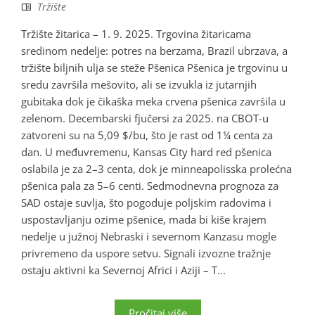
Tržište
Tržište žitarica – 1. 9. 2025. Trgovina žitaricama
sredinom nedelje: potres na berzama, Brazil ubrzava, a
tržište biljnih ulja se steže Pšenica Pšenica je trgovinu u
sredu završila mešovito, ali se izvukla iz jutarnjih
gubitaka dok je čikaška meka crvena pšenica završila u
zelenom. Decembarski fjučersi za 2025. na CBOT-u
zatvoreni su na 5,09 $/bu, što je rast od 1¼ centa za
dan. U međuvremenu, Kansas City hard red pšenica
oslabila je za 2–3 centa, dok je minneapolisska prolećna
pšenica pala za 5–6 centi. Sedmodnevna prognoza za
SAD ostaje suvlja, što pogoduje poljskim radovima i
uspostavljanju ozime pšenice, mada bi kiše krajem
nedelje u južnoj Nebraski i severnom Kanzasu mogle
privremeno da uspore setvu. Signali izvozne tražnje
ostaju aktivni ka Severnoj Africi i Aziji – T...
Pročitaj više