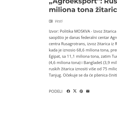
„Agroeksport”: Rusi
miliona tona žitari
Vesti
Izvor: Politika MOSKVA - Izvoz žitaric
saopštio je danas federalni centar Ag
centra Rusagrotrans, izvoz žitarica i
kada je iznosio 68,6 miliona tona, pre
Egipat, sa 11,1 miliona tona, zatim Tur
(4,6 miliona tona) i Bangladeš (3,9 m
ruskih žitarica iznositi više od 75 mil
Tanjug. Očekuje se da će pšenica činit
PODELI