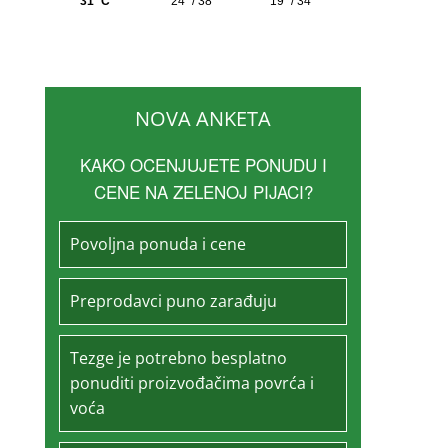
NOVA ANKETA
KAKO OCENJUJETE PONUDU I
CENE NA ZELENOJ PIJACI?
Povoljna ponuda i cene
Preprodavci puno zarađuju
Tezge je potrebno besplatno
ponuditi proizvođačima povrća i
voća