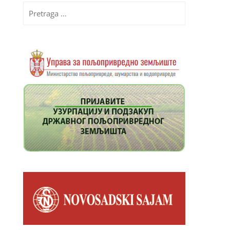
Pretraga
za: