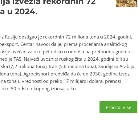
ja izvezla rekordnih 72
ca u 2024.
a iz Rusije dostigao je rekordnih 72 miliona tona u 2024. godini,
roeksport. Centar navodi da je, prema procenama analitičkog
z Rusije uvećan za oko pet odsto u odnosu na prethodnu godinu
neo je TAS. Najveći uvoznici ruskog žita u 2024. godini bili su
ska (7,2 miliona tona), Iran (5,6 miliona tona), Saudijska Arabija
iliona tona). Agroeksport predviđa da će do 2030. godine izvoz
iona tona u vrednosti od preko 17 milijardi dolara, prenosi
i oko 80 odsto ukupnog iznosa, a ku...
Pročitaj više