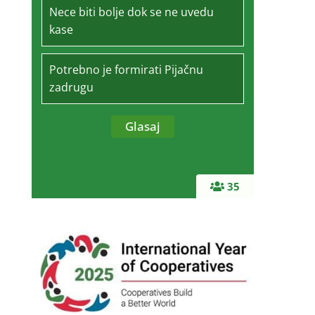
Nece biti bolje dok se ne uvedu
kase
Potrebno je formirati Pijačnu
zadrugu
35