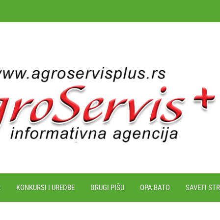
R
KONKURSI I UREDBE
DRUGI PIŠU
OPA BATO
SAVETI ST