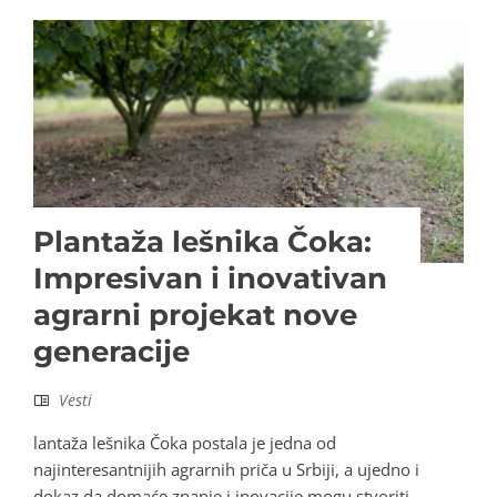
Plantaža lešnika Čoka:
Impresivan i inovativan
agrarni projekat nove
generacije
Vesti
lantaža lešnika Čoka postala je jedna od
najinteresantnijih agrarnih priča u Srbiji, a ujedno i
dokaz da domaće znanje i inovacije mogu stvoriti