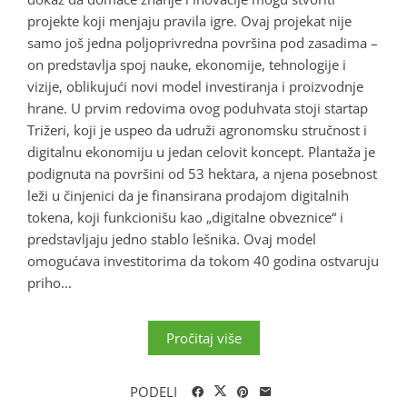
projekte koji menjaju pravila igre. Ovaj projekat nije
samo još jedna poljoprivredna površina pod zasadima –
on predstavlja spoj nauke, ekonomije, tehnologije i
vizije, oblikujući novi model investiranja i proizvodnje
hrane. U prvim redovima ovog poduhvata stoji startap
Trižeri, koji je uspeo da udruži agronomsku stručnost i
digitalnu ekonomiju u jedan celovit koncept. Plantaža je
podignuta na površini od 53 hektara, a njena posebnost
leži u činjenici da je finansirana prodajom digitalnih
tokena, koji funkcionišu kao „digitalne obveznice“ i
predstavljaju jedno stablo lešnika. Ovaj model
omogućava investitorima da tokom 40 godina ostvaruju
priho...
Pročitaj više
PODELI