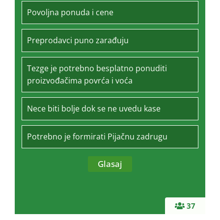
Povoljna ponuda i cene
Preprodavci puno zarađuju
Tezge je potrebno besplatno ponuditi
proizvođačima povrća i voća
Nece biti bolje dok se ne uvedu kase
Potrebno je formirati Pijačnu zadrugu
37