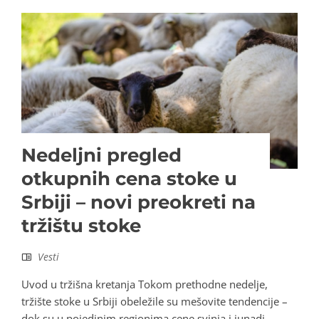
Nedeljni pregled
otkupnih cena stoke u
Srbiji – novi preokreti na
tržištu stoke
Vesti
Uvod u tržišna kretanja Tokom prethodne nedelje,
tržište stoke u Srbiji obeležile su mešovite tendencije –
dok su u pojedinim regionima cene svinja i junadi