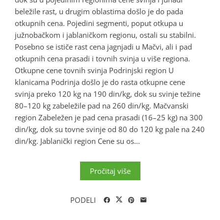
beležile rast, u drugim oblastima došlo je do pada
otkupnih cena. Pojedini segmenti, poput otkupa u
južnobačkom i jablaničkom regionu, ostali su stabilni.
Posebno se ističe rast cena jagnjadi u Mačvi, ali i pad
otkupnih cena prasadi i tovnih svinja u više regiona.
Otkupne cene tovnih svinja Podrinjski region U
klanicama Podrinja došlo je do rasta otkupne cene
svinja preko 120 kg na 190 din/kg, dok su svinje težine
80–120 kg zabeležile pad na 260 din/kg. Mačvanski
region Zabeležen je pad cena prasadi (16–25 kg) na 300
din/kg, dok su tovne svinje od 80 do 120 kg pale na 240
din/kg. Jablanički region Cene su os...
Pročitaj više
PODELI