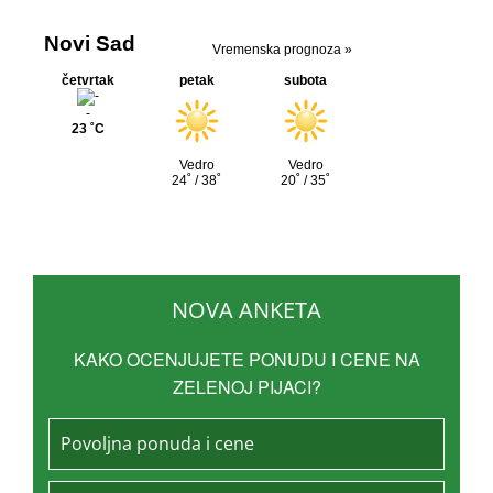
NOVA ANKETA
KAKO OCENJUJETE PONUDU I CENE NA
ZELENOJ PIJACI?
Povoljna ponuda i cene