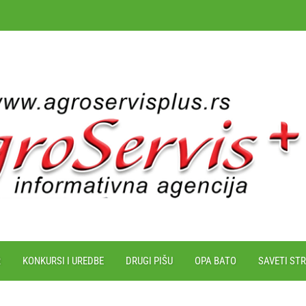
R
KONKURSI I UREDBE
DRUGI PIŠU
OPA BATO
SAVETI ST