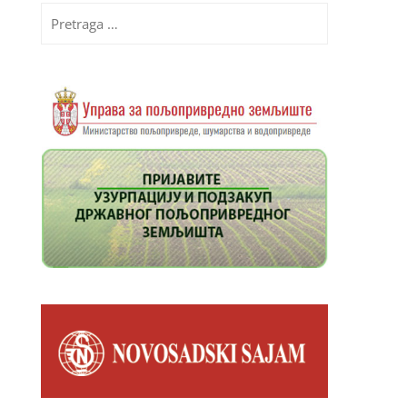
Pretraga
za: