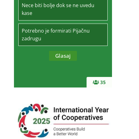
Nece biti bolje dok se ne uvedu
kase
Potrebno je formirati Pijačnu
zadrugu
35