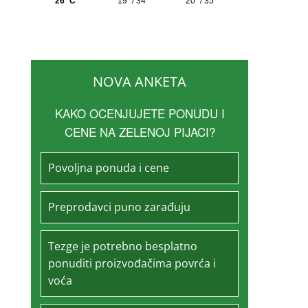
NOVA ANKETA
KAKO OCENJUJETE PONUDU I
CENE NA ZELENOJ PIJACI?
Povoljna ponuda i cene
Preprodavci puno zarađuju
Tezge je potrebno besplatno
ponuditi proizvođačima povrća i
voća