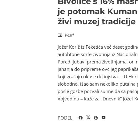
Bivolice s 16% mas
je potomak Kumana 
živi muzej tradicije
Vesti
Jožef Koriž iz Feketića već deset godi
autohtone sorte životinja iz Nacional
Pored ljubavi prema životinjama, on ne
jahanja do pripreme ovčijeg paprikaša
koji vraćaju ukuse detinjstva. – U Hor
slobodno, išao sam nekoliko puta na pr
posle gozbe pozvali su me da sa pašn
Vojvodinu – kaže za „Dnevnik” Jožef K
PODELI