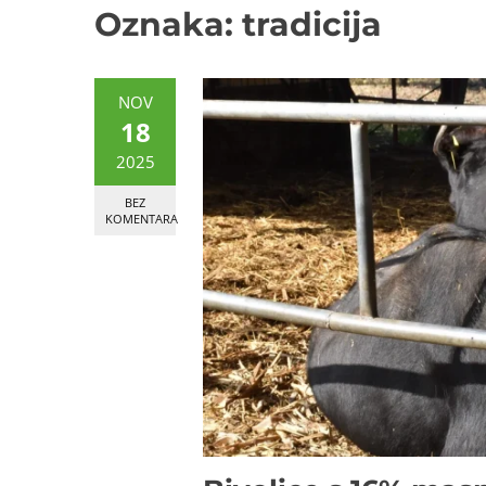
Oznaka:
tradicija
NOV
18
2025
BEZ
KOMENTARA