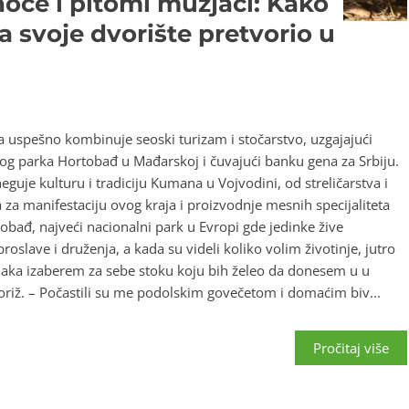
noće i pitomi mužjaci: Kako
svoje dvorište pretvorio u
na uspešno kombinuje seoski turizam i stočarstvo, uzgajajući
nog parka Hortobađ u Mađarskoj i čuvajući banku gena za Srbiju.
guje kulturu i tradiciju Kumana u Vojvodini, od streličarstva i
 za manifestaciju ovog kraja i proizvodnje mesnih specijaliteta
tobađ, najveći nacionalni park u Evropi gde jedinke žive
oslave i druženja, a kada su videli koliko volim životinje, jutro
jaka izaberem za sebe stoku koju bih želeo da donesem u u
oriž. – Počastili su me podolskim govečetom i domaćim biv...
Pročitaj više