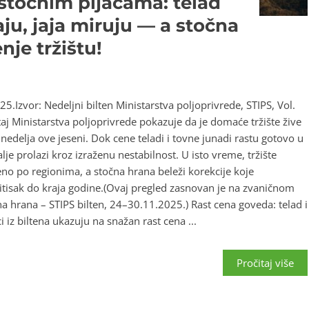
 stočnim pijacama: telad
aju, jaja miruju — a stočna
nje tržištu!
5.Izvor: Nedeljni bilten Ministarstva poljoprivrede, STIPS, Vol.
štaj Ministarstva poljoprivrede pokazuje da je domaće tržište žive
nedelja ove jeseni. Dok cene teladi i tovne junadi rastu gotovo u
lje prolazi kroz izraženu nestabilnost. U isto vreme, tržište
eno po regionima, a stočna hrana beleži korekcije koje
itisak do kraja godine.(Ovaj pregled zasnovan je na zvaničnom
na hrana – STIPS bilten, 24–30.11.2025.) Rast cena goveda: telad i
iz biltena ukazuju na snažan rast cena ...
Pročitaj više