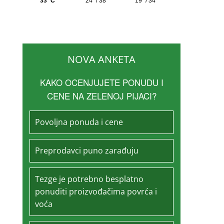
NOVA ANKETA
KAKO OCENJUJETE PONUDU I
CENE NA ZELENOJ PIJACI?
Povoljna ponuda i cene
Preprodavci puno zarađuju
Tezge je potrebno besplatno
ponuditi proizvođačima povrća i
voća