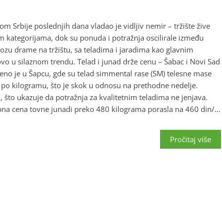
m Srbije poslednjih dana vladao je vidljiv nemir – tržište žive
m kategorijama, dok su ponuda i potražnja oscilirale između
dozu drame na tržištu, sa teladima i jaradima kao glavnim
vo u silaznom trendu. Telad i junad drže cenu – Šabac i Novi Sad
eno je u Šapcu, gde su telad simmental rase (SM) telesne mase
 po kilogramu, što je skok u odnosu na prethodne nedelje.
n, što ukazuje da potražnja za kvalitetnim teladima ne jenjava.
pna cena tovne junadi preko 480 kilograma porasla na 460 din/...
Pročitaj više