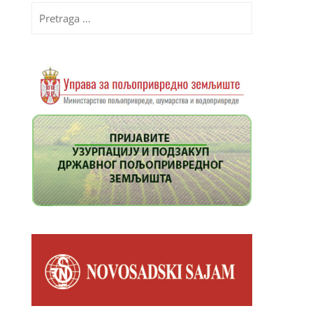
Pretraga
za: