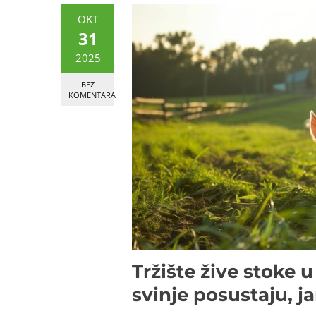
OKT
31
2025
BEZ
KOMENTARA
Tržište žive stoke u
svinje posustaju, j