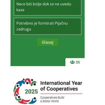
Nece biti bolje dok se ne uvedu
kase
Potrebno je formirati Pijačnu
zadrugu
35