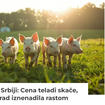
 Srbiji: Cena teladi skače,
arad iznenadila rastom