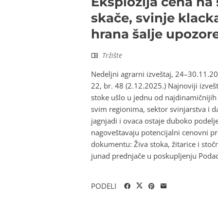
Eksplozija cena na
skače, svinje klack
hrana šalje upozore
Tržište
Nedeljni agrarni izveštaj, 24–30.11.202
22, br. 48 (2.12.2025.) Najnoviji izve
stoke ušlo u jednu od najdinamičnijih 
svim regionima, sektor svinjarstva i da
jagnjadi i ovaca ostaje duboko podelj
nagoveštavaju potencijalni cenovni pr
dokumentu: Živa stoka, žitarice i stoč
junad prednjače u poskupljenju Podaci 
PODELI