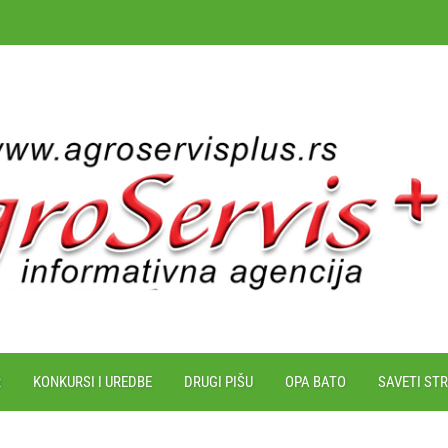
R
KONKURSI I UREDBE
DRUGI PIŠU
OPA BATO
SAVETI ST