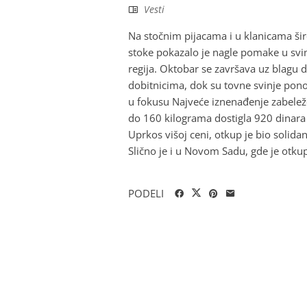
Vesti
Na stočnim pijacama i u klanicama širo
stoke pokazalo je nagle pomake u svi
regija. Oktobar se završava uz blagu 
dobitnicima, dok su tovne svinje pono
u fokusu Najveće iznenađenje zabelež
do 160 kilograma dostigla 920 dinara
Uprkos višoj ceni, otkup je bio solida
Slično je i u Novom Sadu, gde je otku
PODELI