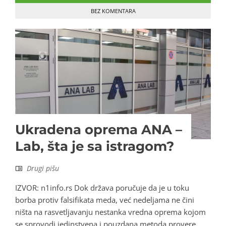
BEZ KOMENTARA
Ukradena oprema ANA –
Lab, šta je sa istragom?
Drugi pišu
IZVOR: n1info.rs Dok država poručuje da je u toku
borba protiv falsifikata meda, već nedeljama ne čini
ništa na rasvetljavanju nestanka vredna oprema kojom
se sprovodi jedinstvena i pouzdana metoda provere