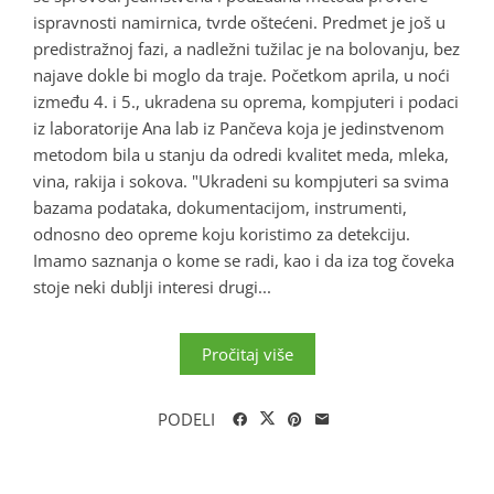
ispravnosti namirnica, tvrde oštećeni. Predmet je još u
predistražnoj fazi, a nadležni tužilac je na bolovanju, bez
najave dokle bi moglo da traje. Početkom aprila, u noći
između 4. i 5., ukradena su oprema, kompjuteri i podaci
iz laboratorije Ana lab iz Pančeva koja je jedinstvenom
metodom bila u stanju da odredi kvalitet meda, mleka,
vina, rakija i sokova. "Ukradeni su kompjuteri sa svima
bazama podataka, dokumentacijom, instrumenti,
odnosno deo opreme koju koristimo za detekciju.
Imamo saznanja o kome se radi, kao i da iza tog čoveka
stoje neki dublji interesi drugi...
Pročitaj više
PODELI