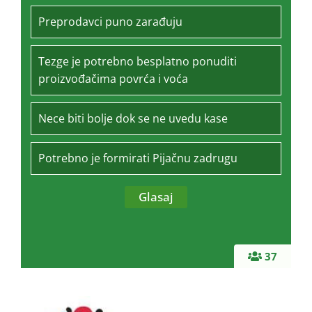
Preprodavci puno zarađuju
Tezge je potrebno besplatno ponuditi
proizvođačima povrća i voća
Nece biti bolje dok se ne uvedu kase
Potrebno je formirati Pijačnu zadrugu
37