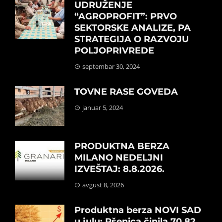
UDRUŽENJE
“AGROPROFIT”: PRVO
SEKTORSKE ANALIZE, PA
STRATEGIJA O RAZVOJU
POLJOPRIVREDE
septembar 30, 2024
TOVNE RASE GOVEDA
januar 5, 2024
PRODUKTNA BERZA
MILANO NEDELJNI
IZVEŠTAJ: 8.8.2026.
avgust 8, 2026
Produktna berza NOVI SAD
u julu: Pšenica činila 70,82