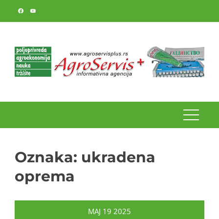
Skip
to
content
Oznaka:
ukradena
oprema
MAJ
19
2025