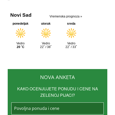
NOVA ANKETA
KAKO OCENJUJETE PONUDU I CENE NA
ZELENOJ PIJACI?
Povoljna ponuda i cene