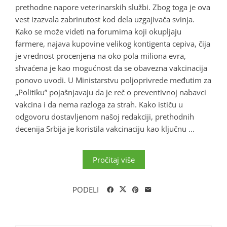
prethodne napore veterinarskih službi. Zbog toga je ova
vest izazvala zabrinutost kod dela uzgajivača svinja.
Kako se može videti na forumima koji okupljaju
farmere, najava kupovine velikog kontigenta cepiva, čija
je vrednost procenjena na oko pola miliona evra,
shvaćena je kao mogućnost da se obavezna vakcinacija
ponovo uvodi. U Ministarstvu poljoprivrede međutim za
„Politiku” pojašnjavaju da je reč o preventivnoj nabavci
vakcina i da nema razloga za strah. Kako ističu u
odgovoru dostavljenom našoj redakciji, prethodnih
decenija Srbija je koristila vakcinaciju kao ključnu ...
Pročitaj više
PODELI