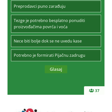
Preprodavci puno zarađuju
Tezge je potrebno besplatno ponuditi
proizvođačima povrća i voća
Nece biti bolje dok se ne uvedu kase
Potrebno je formirati Pijačnu zadrugu
37