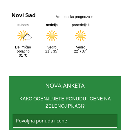
NOVA ANKETA
KAKO OCENJUJETE PONUDU I CENE NA
ZELENOJ PIJACI?
Povoljna ponuda i cene