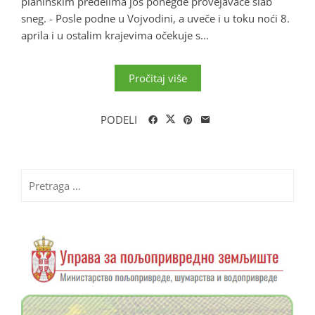
planinskim predelima još ponegde provejavaće slab
sneg. - Posle podne u Vojvodini, a uveče i u toku noći 8.
aprila i u ostalim krajevima očekuje s...
Pročitaj više
PODELI
Pretraga
za: