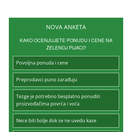
NOVA ANKETA
KAKO OCENJUJETE PONUDU I CENE NA
ZELENOJ PIJACI?
Povoljna ponuda i cene
Preprodavci puno zarađuju
Tezge je potrebno besplatno ponuditi
proizvođačima povrća i voća
Nece biti bolje dok se ne uvedu kase