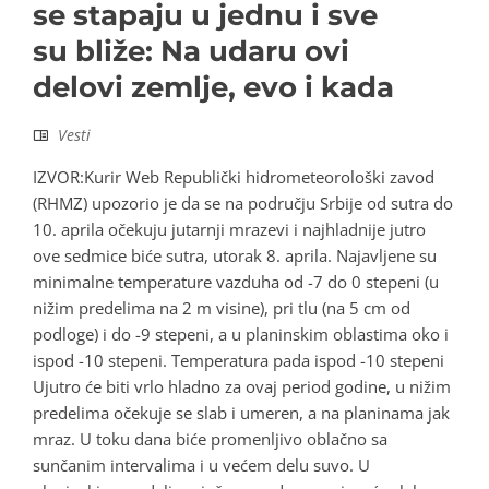
se stapaju u jednu i sve
su bliže: Na udaru ovi
delovi zemlje, evo i kada
Vesti
IZVOR:Kurir Web Republički hidrometeorološki zavod
(RHMZ) upozorio je da se na području Srbije od sutra do
10. aprila očekuju jutarnji mrazevi i najhladnije jutro
ove sedmice biće sutra, utorak 8. aprila. Najavljene su
minimalne temperature vazduha od -7 do 0 stepeni (u
nižim predelima na 2 m visine), pri tlu (na 5 cm od
podloge) i do -9 stepeni, a u planinskim oblastima oko i
ispod -10 stepeni. Temperatura pada ispod -10 stepeni
Ujutro će biti vrlo hladno za ovaj period godine, u nižim
predelima očekuje se slab i umeren, a na planinama jak
mraz. U toku dana biće promenljivo oblačno sa
sunčanim intervalima i u većem delu suvo. U