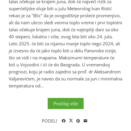
talas očekuje se krajem juna, dok će najveći rizik za
superćelijske oluje biti u julu Meteorolog Ivan Ristić
rekao je za "Blic" da je ovogodišnje proleće promenjivo,
ali da nam ubrzo sledi veoma toplo vreme i prvi toplotni
talas očekuje krajem juna, dok će najtopliji dani sa oko
40 stepeni, lokalno i više, ovog leta biti oko 24. jula.
Leto 2025. će biti za nijansu manje toplo nego 2024, ali
je izvesno da će jako toplo biti u delu Panonske nizije,
što se vidi i na mapama. Maksimumi temperature će
biti u Vojvodini i ići će do Beograda. U vremenskoj
prognozi, koju je radio zajedno sa prof. dr Aleksandrom
Valjarevićem, je naveo da su normale za jun i minimalna
temperatura od...
Pročitaj više
PODELI