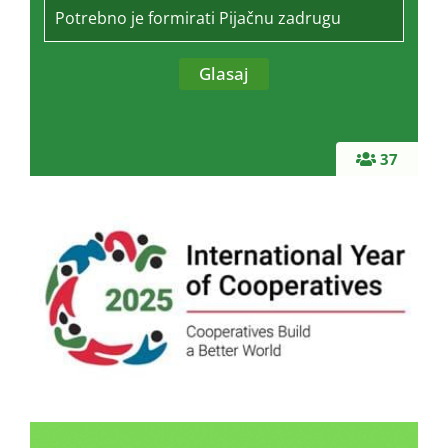
Potrebno je formirati Pijačnu zadrugu
37