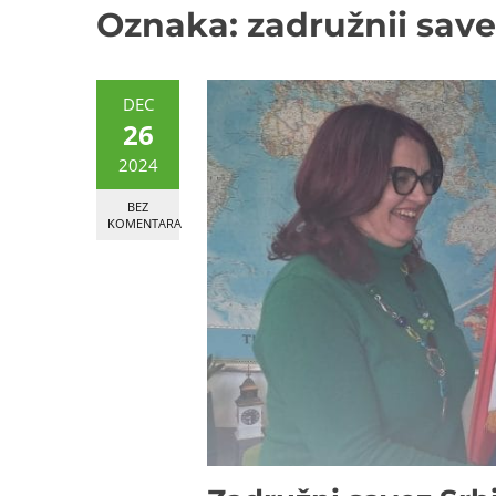
Oznaka:
zadružnii save
DEC
26
2024
BEZ
KOMENTARA