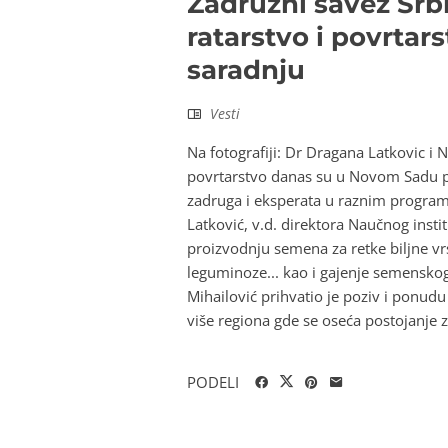
Zadružni savez Srbi
ratarstvo i povrtar
saradnju
Vesti
Na fotografiji: Dr Dragana Latkovic i N
povrtarstvo danas su u Novom Sadu po
zadruga i eksperata u raznim program
Latković, v.d. direktora Naučnog inst
proizvodnju semena za retke biljne vrst
leguminoze... kao i gajenje semensko
Mihailović prihvatio je poziv i ponudu
više regiona gde se oseća postojanje za
PODELI