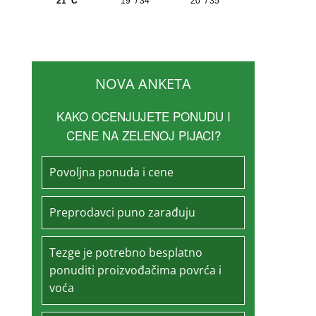
NOVA ANKETA
KAKO OCENJUJETE PONUDU I
CENE NA ZELENOJ PIJACI?
Povoljna ponuda i cene
Preprodavci puno zarađuju
Tezge je potrebno besplatno
ponuditi proizvođačima povrća i
voća