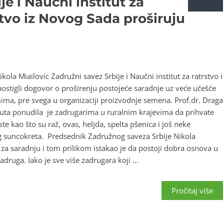
je i Naučni institut za
stvo iz Novog Sada proširuju
ikola Miailovic Zadružni savez Srbije i Naučni institut za ratrstvo i
stigli dogovor o proširenju postojeće saradnje uz veće učešće
ima, pre svega u organizaciji proizvodnje semena. Prof.dr. Draga
ituta ponudila je zadrugarima u ruralnim krajevima da prihvate
e kao što su raž, ovas, heljda, spelta pšenica i još neke
g suncokreta. Predsednik Zadružnog saveza Srbije Nikola
 za saradnju i tom prilikom istakao je da postoji dobra osnova u
druga. Iako je sve više zadrugara koji ...
Pročitaj više