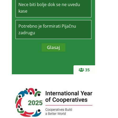
Nece biti bolje dok se ne uvedu
kase
Potrebno je formirati Pijačnu
zadrugu
35