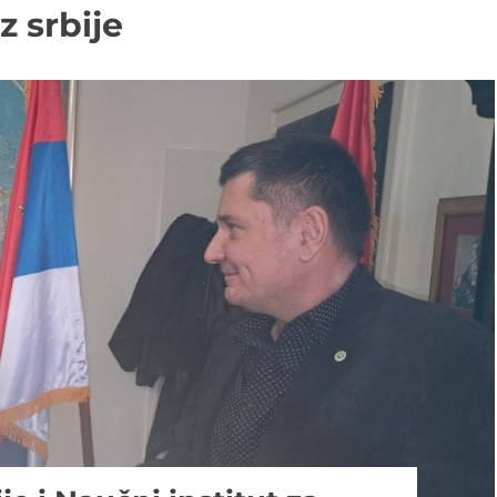
z srbije