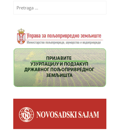
Pretraga
za: