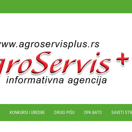
R
KONKURSI I UREDBE
DRUGI PIŠU
OPA BATO
SAVETI ST