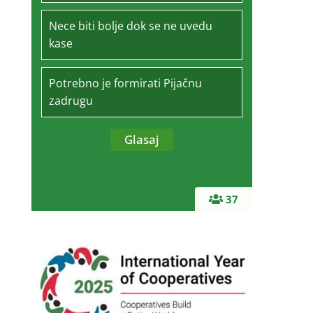
Nece biti bolje dok se ne uvedu
kase
Potrebno je formirati Pijačnu
zadrugu
37