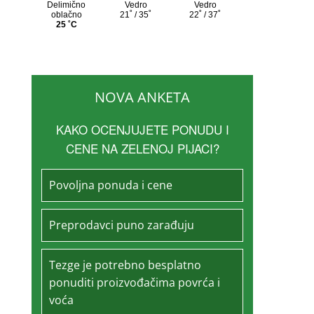
NOVA ANKETA
KAKO OCENJUJETE PONUDU I
CENE NA ZELENOJ PIJACI?
Povoljna ponuda i cene
Preprodavci puno zarađuju
Tezge je potrebno besplatno
ponuditi proizvođačima povrća i
voća