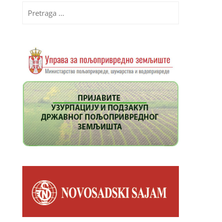
Pretraga
za: