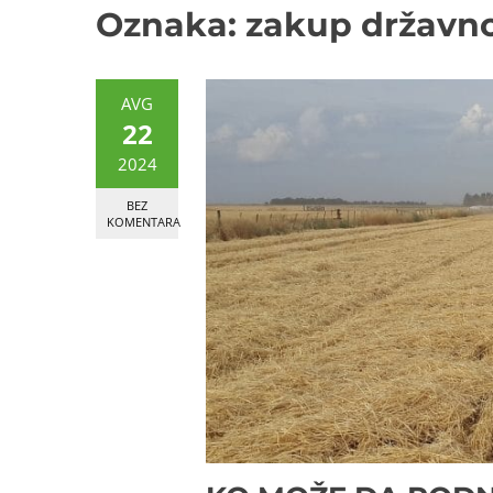
Oznaka:
zakup državno
AVG
22
2024
BEZ
KOMENTARA