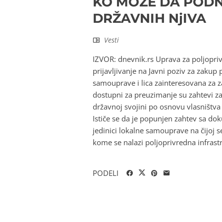
KO MOŽE DA PODN
DRŽAVNIH NjIVA
Vesti
IZVOR: dnevnik.rs Uprava za poljopriv
prijavljivanje na Javni poziv za zakup 
samouprave i lica zainteresovana za 
dostupni za preuzimanje su zahtevi z
državnoj svojini po osnovu vlasništv
Ističe se da je popunjen zahtev sa do
jedinici lokalne samouprave na čijoj se
kome se nalazi poljoprivredna infrastru
PODELI