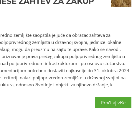
ESE ZAHTEV ZA ZAKUP
redno zemljište saopštila je juče da obrazac zahteva za
poljoprivrednog zemljišta u državnoj svojini, jedinice lokalne
zakup, mogu da preuzmu na sajtu te uprave. Kako se navodi,
a priznavanje prava prečeg zakupa poljoprivrednog zemljišta u
a nad poljoprivrednom infrastrukturom i po osnovu stočarstva.
kumentacijom potrebno dostaviti najkasnije do 31. oktobra 2024.
 teritoriji nalazi poljoprivredno zemljište u državnoj svojini na
ktura, odnosno životinje i objekti za njihovo držanje, k...
Pročitaj više