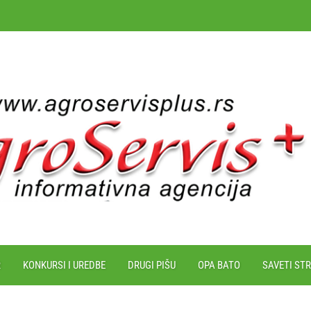
R
KONKURSI I UREDBE
DRUGI PIŠU
OPA BATO
SAVETI ST