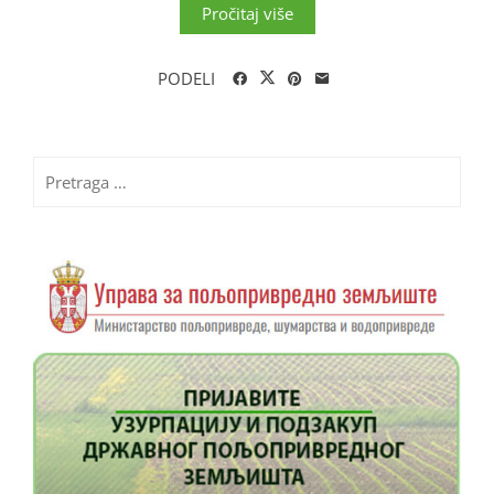
Pročitaj više
PODELI
Pretraga
za: