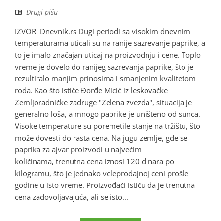
Drugi pišu
IZVOR: Dnevnik.rs Dugi periodi sa visokim dnevnim
temperaturama uticali su na ranije sazrevanje paprike, a
to je imalo značajan uticaj na proizvodnju i cene. Toplo
vreme je dovelo do ranijeg sazrevanja paprike, što je
rezultiralo manjim prinosima i smanjenim kvalitetom
roda. Kao što ističe Đorđe Micić iz leskovačke
Zemljoradničke zadruge "Zelena zvezda", situacija je
generalno loša, a mnogo paprike je uništeno od sunca.
Visoke temperature su poremetile stanje na tržištu, što
može dovesti do rasta cena. Na jugu zemlje, gde se
paprika za ajvar proizvodi u najvećim
količinama, trenutna cena iznosi 120 dinara po
kilogramu, što je jednako veleprodajnoj ceni prošle
godine u isto vreme. Proizvođači ističu da je trenutna
cena zadovoljavajuća, ali se isto...