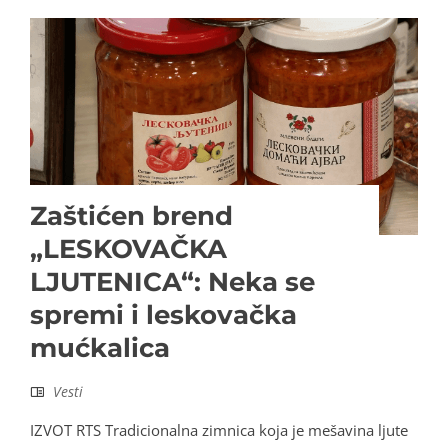
Zaštićen brend
„LESKOVAČKA
LJUTENICA“: Neka se
spremi i leskovačka
mućkalica
Vesti
IZVOT RTS Tradicionalna zimnica koja je mešavina ljute