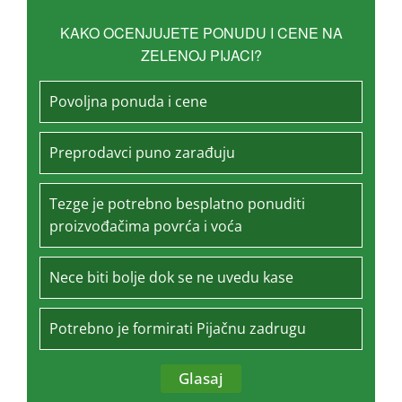
KAKO OCENJUJETE PONUDU I CENE NA
ZELENOJ PIJACI?
Povoljna ponuda i cene
Preprodavci puno zarađuju
Tezge je potrebno besplatno ponuditi
proizvođačima povrća i voća
Nece biti bolje dok se ne uvedu kase
Potrebno je formirati Pijačnu zadrugu