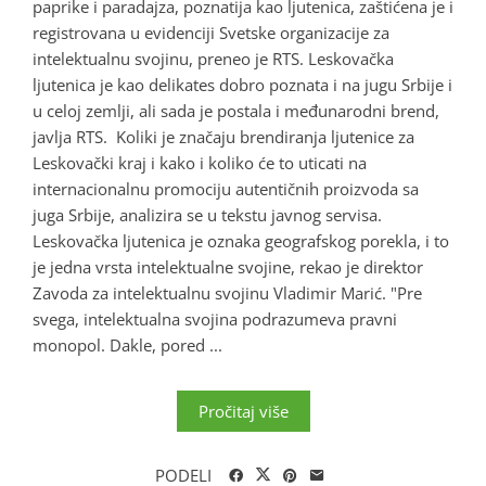
paprike i paradajza, poznatija kao ljutenica, zaštićena je i
registrovana u evidenciji Svetske organizacije za
intelektualnu svojinu, preneo je RTS. Leskovačka
ljutenica je kao delikates dobro poznata i na jugu Srbije i
u celoj zemlji, ali sada je postala i međunarodni brend,
javlja RTS. Koliki je značaju brendiranja ljutenice za
Leskovački kraj i kako i koliko će to uticati na
internacionalnu promociju autentičnih proizvoda sa
juga Srbije, analizira se u tekstu javnog servisa.
Leskovačka ljutenica je oznaka geografskog porekla, i to
je jedna vrsta intelektualne svojine, rekao je direktor
Zavoda za intelektualnu svojinu Vladimir Marić. "Pre
svega, intelektualna svojina podrazumeva pravni
monopol. Dakle, pored ...
Pročitaj više
PODELI