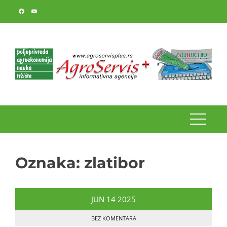
Skip
to
content
Oznaka:
zlatibor
JUN
14
2025
BEZ KOMENTARA