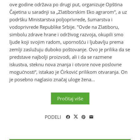
ove godine održava po drugi put, organizuje Opština
Čajetina u saradnji sa „Zlatiborskim Eko agrarom“, a uz
podršku Ministarstva poljoprivrede, šumarstva i
vodoprivrede Republike Srbije. "Ovde na Zlatiboru,
simbolu zdrave hrane i održivog razvoja, okupili smo
ljude koji svojim radom, upornošću i ljubavlju prema
zemlji zaslužuju duboko poštovanje. Ovo je prilika da se
predstave najbolji proizvodi, ali i da se razmene
iskustva, steknu nova znanja i otvore nove poslovne
mogućnosti“, istakao je Ćirković prilikom otvaranja. On
je posebno naglasio značaj uloge žena...
Pročitaj više
PODELI