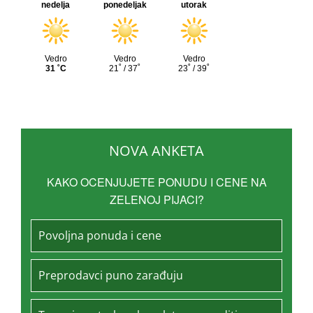
NOVA ANKETA
KAKO OCENJUJETE PONUDU I CENE NA
ZELENOJ PIJACI?
Povoljna ponuda i cene
Preprodavci puno zarađuju