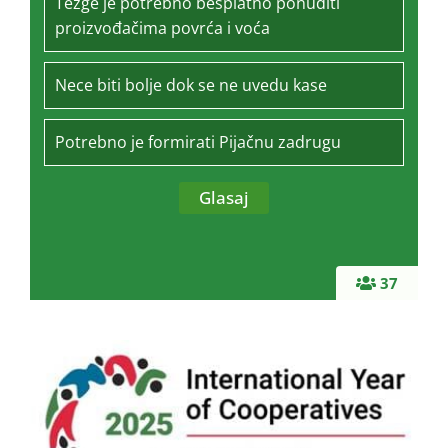
Tezge je potrebno besplatno ponuditi
proizvođačima povrća i voća
Nece biti bolje dok se ne uvedu kase
Potrebno je formirati Pijačnu zadrugu
37