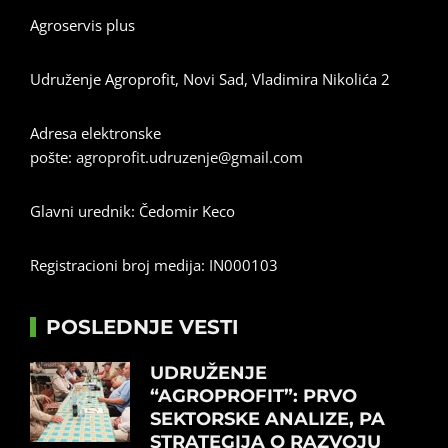
Agroservis plus
Udruženje Agroprofit, Novi Sad, Vladimira Nikolića 2
Adresa elektronske
pošte:
agroprofit.udruzenje@gmail.com
Glavni urednik: Čedomir Keco
Registracioni broj medija: IN000103
POSLEDNJE VESTI
UDRUŽENJE
“AGROPROFIT”: PRVO
SEKTORSKE ANALIZE, PA
STRATEGIJA O RAZVOJU