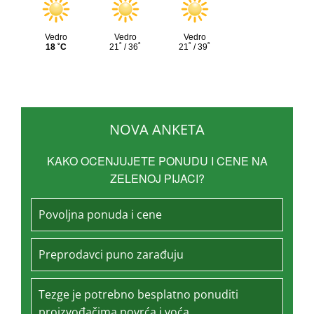
NOVA ANKETA
KAKO OCENJUJETE PONUDU I CENE NA
ZELENOJ PIJACI?
Povoljna ponuda i cene
Preprodavci puno zarađuju
Tezge je potrebno besplatno ponuditi
proizvođačima povrća i voća