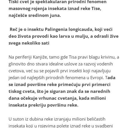
Tiski cvet je spektakularan prirodni fenomen
masovnog rojenja insekata iznad reke Tise,
najčešće sredinom juna.
Reč je o insektu Palingenia longicauda, koji veći
deo života provodi kao larva u mulju, a odrasli žive
svega nekoliko sati
Na periferiji Kanjiže, tamo gde Tisa pravi blagu krivinu, a
glinovito dno stvara idealne uslove za razvoj vodenih
cvetova, već su se pojavili prvi insekti koji najavljuju
jedan od najlepših prirodnih fenomena u Evropi. T
ada
se iznad površine reke primećuju prvi primerci
tiskog cveta, što je siguran znak da se narednih
dana očekuje vrhunac cvetanja, kada milioni
insekata prekriju površinu reke.
U suton iz dubina reke izranjaju milioni beličastih
insekata koji u rojevima polete iznad reke u svadbeni