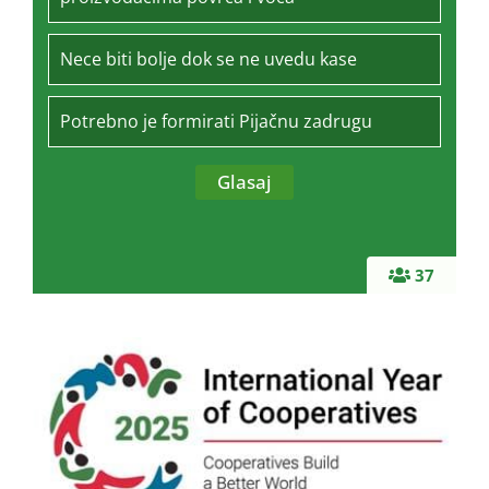
Nece biti bolje dok se ne uvedu kase
Potrebno je formirati Pijačnu zadrugu
37