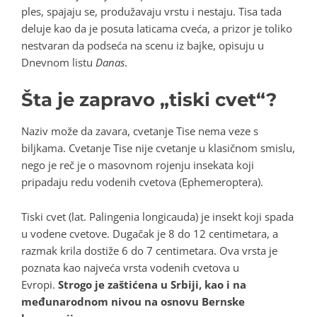
ples, spajaju se, produžavaju vrstu i nestaju.
Tisa
tada
deluje kao da je posuta laticama cveća, a prizor je toliko
nestvaran da podseća na scenu iz bajke, opisuju u
Dnevnom listu
Danas
.
Šta je zapravo „tiski cvet“?
Naziv može da zavara,
cvetanje Tise
nema veze s
biljkama. Cvetanje Tise nije cvetanje u klasičnom smislu,
nego je reč je o masovnom rojenju insekata koji
pripadaju redu vodenih cvetova (Ephemeroptera).
Tiski cvet
(lat. Palingenia longicauda) je insekt koji spada
u vodene cvetove. Dugačak je 8 do 12 centimetara, a
razmak krila dostiže 6 do 7 centimetara. Ova vrsta je
poznata kao najveća vrsta vodenih cvetova u
Evropi.
Strogo je zaštićena u Srbiji, kao i na
međunarodnom nivou na osnovu Bernske