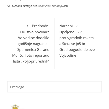
Oznaka
cvetaje tise
,
tisku cvet
,
zanimljivosti
Predhodni
Naredni
Društvo novinara
Ispaljeno 677
Vojvodine dodelilo
protivgradnih raketa,
godišnje nagrade –
a šteta se još broji:
Spomenica Goranu
Grad pogodio delove
Muliću, foto-reporteru
Vojvodine
lista „Poljoprivrednik”
Pretraga
za: