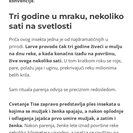
konvencije.
Tri godine u mraku, nekoliko
sati na svetlosti
Priča ovog insekta jedna je od najdramatičnijih u
prirodi.
Larve provode čak tri godine živeći u mulju
na dnu reke, a kada konačno izađu na površinu,
žive svega nekoliko sati.
U tom kratkom roku se roje,
pare, polažu jaja i uginu, prekrivajući reku milionima
belih krila.
Sam rituala
parenja
odvija se preciznim redosledom.
Cvetanje Tise zapravo predstavlja ples insekata u
kojima se mužjak i ženka spajaju, a nakon oplodnje
i odlaganja jajašca prvo umire mužjak, a zatim i
ženka.
Nakon parenja, ženke lete iznad površine reke
nekoliko kilometara uzvodno, a jajašca se spuštaju na