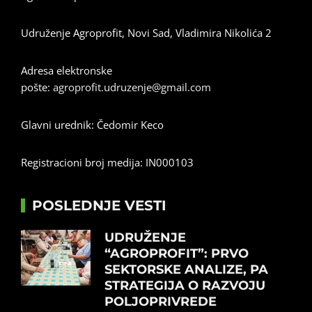
Udruženje Agroprofit, Novi Sad, Vladimira Nikolića 2
Adresa elektronske
pošte:
agroprofit.udruzenje@gmail.com
Glavni urednik: Čedomir Keco
Registracioni broj medija: IN000103
POSLEDNJE VESTI
UDRUŽENJE
“AGROPROFIT”: PRVO
SEKTORSKE ANALIZE, PA
STRATEGIJA O RAZVOJU
POLJOPRIVREDE