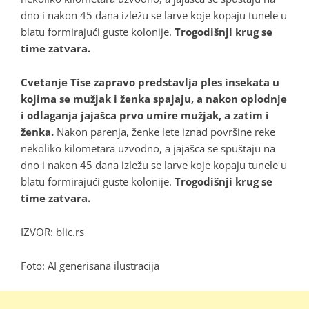
dno i nakon 45 dana izležu se larve koje kopaju tunele u
blatu formirajući guste kolonije.
Trogodišnji krug se
time zatvara.
Cvetanje Tise zapravo predstavlja ples insekata u
kojima se mužjak i ženka spajaju, a nakon oplodnje
i odlaganja jajašca prvo umire mužjak, a zatim i
ženka.
Nakon parenja, ženke lete iznad površine reke
nekoliko kilometara uzvodno, a jajašca se spuštaju na
dno i nakon 45 dana izležu se larve koje kopaju tunele u
blatu formirajući guste kolonije.
Trogodišnji krug se
time zatvara.
IZVOR: blic.rs
Foto: AI generisana ilustracija