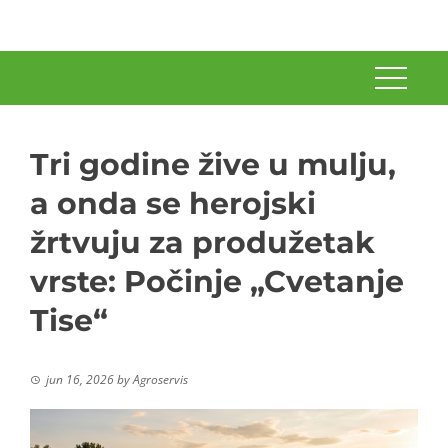
Tri godine žive u mulju,
a onda se herojski
žrtvuju za produžetak
vrste: Počinje „Cvetanje
Tise“
jun 16, 2026
by
Agroservis