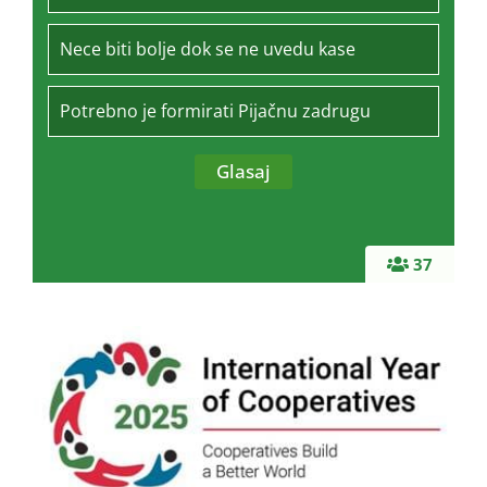
Nece biti bolje dok se ne uvedu kase
Potrebno je formirati Pijačnu zadrugu
37