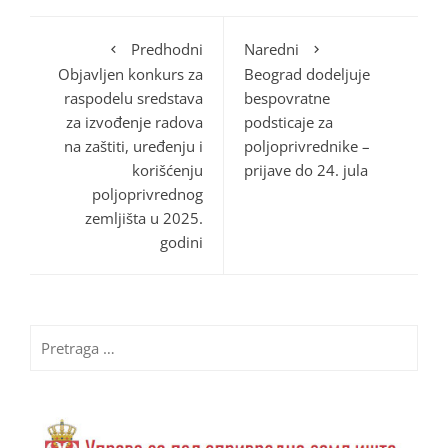
Predhodni
Naredni
Objavljen konkurs za
Beograd dodeljuje
raspodelu sredstava
bespovratne
za izvođenje radova
podsticaje za
na zaštiti, uređenju i
poljoprivrednike –
korišćenju
prijave do 24. jula
poljoprivrednog
zemljišta u 2025.
godini
Pretraga
za: