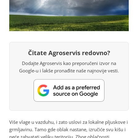
Čitate Agroservis redovno?
Dodajte Agroservis kao preporučeni izvor na
Google-u i lakše pronađite naše najnovije vesti.
Više vlage u vazduhu, i zato uslovi za lokalne pljuskove i
grmljavinu. Tamo gde oblak nastane, izručiće svu kišu i
neće zahvatati veliku teritoriju. Zbog oblačnosti,