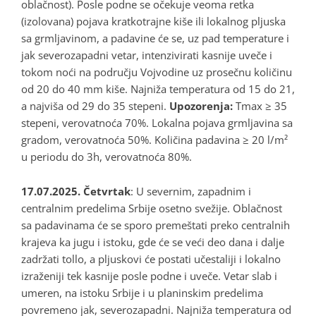
oblačnost). Posle podne se očekuje veoma retka
(izolovana) pojava kratkotrajne kiše ili lokalnog pljuska
sa grmljavinom, a padavine će se, uz pad temperature i
jak severozapadni vetar, intenzivirati kasnije uveče i
tokom noći na području Vojvodine uz prosečnu količinu
od 20 do 40 mm kiše. Najniža temperatura od 15 do 21,
a najviša od 29 do 35 stepeni.
Upozorenja:
Tmax ≥ 35
stepeni, verovatnoća 70%. Lokalna pojava grmljavina sa
gradom, verovatnoća 50%. Količina padavina ≥ 20 l/m²
u periodu do 3h, verovatnoća 80%.
17.07.2025. Četvrtak
: U severnim, zapadnim i
centralnim predelima Srbije osetno svežije. Oblačnost
sa padavinama će se sporo premeštati preko centralnih
krajeva ka jugu i istoku, gde će se veći deo dana i dalje
zadržati tollo, a pljuskovi će postati učestaliji i lokalno
izraženiji tek kasnije posle podne i uveče. Vetar slab i
umeren, na istoku Srbije i u planinskim predelima
povremeno jak, severozapadni. Najniža temperatura od