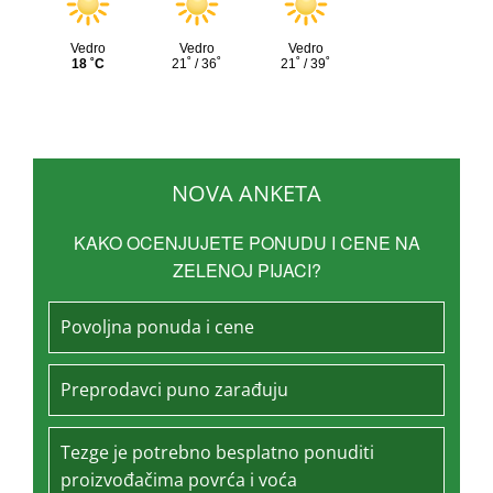
NOVA ANKETA
KAKO OCENJUJETE PONUDU I CENE NA
ZELENOJ PIJACI?
Povoljna ponuda i cene
Preprodavci puno zarađuju
Tezge je potrebno besplatno ponuditi
proizvođačima povrća i voća