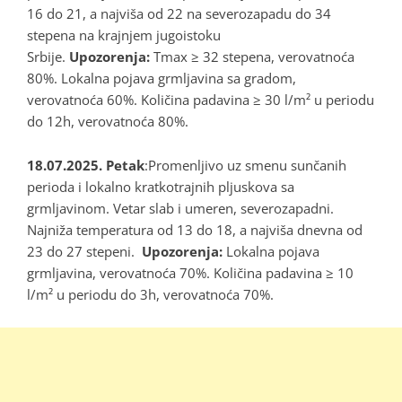
16 do 21, a najviša od 22 na severozapadu do 34
stepena na krajnjem jugoistoku
Srbije.
Upozorenja:
Tmax ≥ 32 stepena, verovatnoća
80%. Lokalna pojava grmljavina sa gradom,
verovatnoća 60%. Količina padavina ≥ 30 l/m² u periodu
do 12h, verovatnoća 80%.
18.07.2025. Petak
:Promenljivo uz smenu sunčanih
perioda i lokalno kratkotrajnih pljuskova sa
grmljavinom. Vetar slab i umeren, severozapadni.
Najniža temperatura od 13 do 18, a najviša dnevna od
23 do 27 stepeni.
Upozorenja:
Lokalna pojava
grmljavina, verovatnoća 70%. Količina padavina ≥ 10
l/m² u periodu do 3h, verovatnoća 70%.