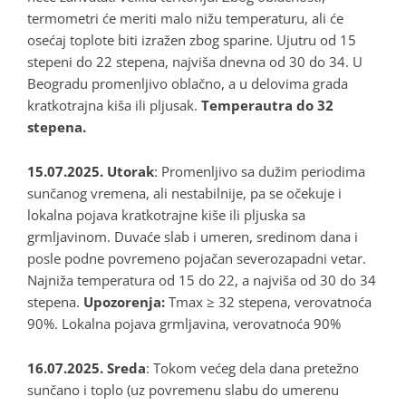
termometri će meriti malo nižu temperaturu, ali će
osećaj toplote biti izražen zbog sparine. Ujutru od 15
stepeni do 22 stepena, najviša dnevna od 30 do 34. U
Beogradu promenljivo oblačno, a u delovima grada
kratkotrajna kiša ili pljusak.
Temperautra do 32
stepena.
15.07.2025. Utorak
: Promenljivo sa dužim periodima
sunčanog vremena, ali nestabilnije, pa se očekuje i
lokalna pojava kratkotrajne kiše ili pljuska sa
grmljavinom. Duvaće slab i umeren, sredinom dana i
posle podne povremeno pojačan severozapadni vetar.
Najniža temperatura od 15 do 22, a najviša od 30 do 34
stepena.
Upozorenja:
Tmax ≥ 32 stepena, verovatnoća
90%. Lokalna pojava grmljavina, verovatnoća 90%
16.07.2025. Sreda
: Tokom većeg dela dana pretežno
sunčano i toplo (uz povremenu slabu do umerenu