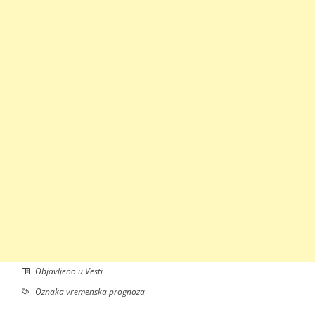
Objavljeno u
Vesti
Oznaka
vremenska prognoza