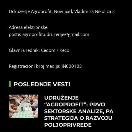
Udruženje Agroprofit, Novi Sad, Vladimira Nikolića 2
Adresa elektronske
pošte:
agroprofit.udruzenje@gmail.com
Glavni urednik: Čedomir Keco
Registracioni broj medija: IN000103
POSLEDNJE VESTI
UDRUŽENJE
“AGROPROFIT”: PRVO
SEKTORSKE ANALIZE, PA
STRATEGIJA O RAZVOJU
POLJOPRIVREDE