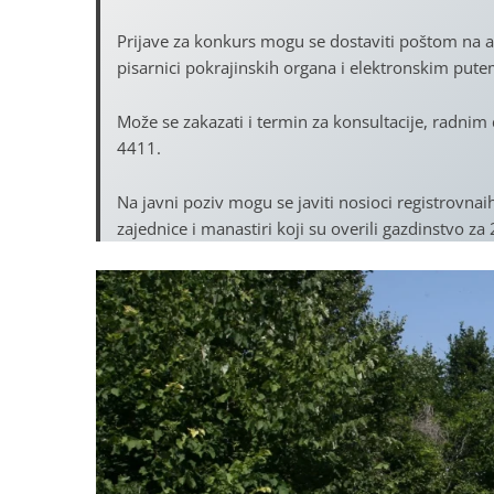
Prijave za konkurs mogu se dostaviti poštom na a
pisarnici pokrajinskih organa i elektronskim pute
Može se zakazati i termin za konsultacije, radni
4411.
Na javni poziv mogu se javiti nosioci registrovnaih
zajednice i manastiri koji su overili gazdinstvo za