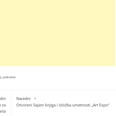
e
,
pokraina
dni
Naredni
 za
Otvoreni Sajam knjiga i Izložba umetnosti „Art Expo“
arta