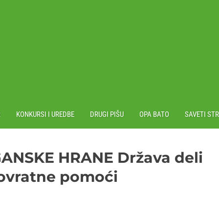
R
KONKURSI I UREDBE
DRUGI PIŠU
OPA BATO
SAVETI ST
NSKE HRANE Država deli
povratne pomoći