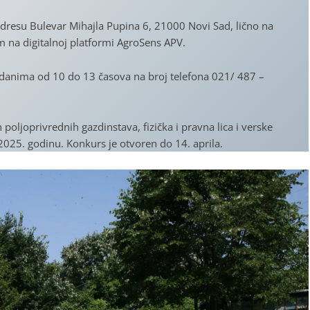
dresu Bulevar Mihajla Pupina 6, 21000 Novi Sad, lično na
m na digitalnoj platformi AgroSens APV.
m danima od 10 do 13 časova na broj telefona 021/ 487 –
 poljoprivrednih gazdinstava, fizička i pravna lica i verske
 2025. godinu. Konkurs je otvoren do 14. aprila.