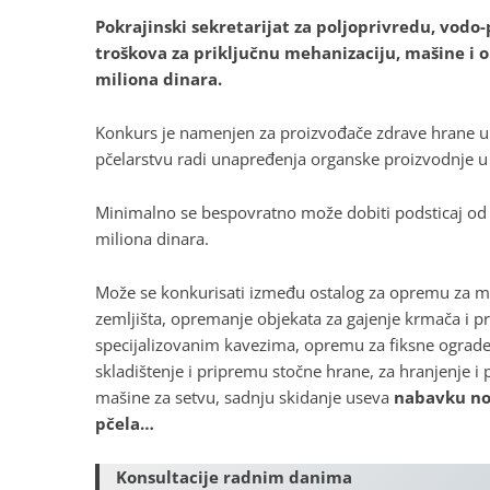
Pokrajinski sekretarijat za poljoprivredu, vodo
troškova za priključnu mehanizaciju, mašine i 
miliona dinara.
Konkurs je namenjen za proizvođače zdrave hrane u m
pčelarstvu radi unapređenja organske proizvodnje u
Minimalno se bespovratno može dobiti podsticaj od 
miliona dinara.
Može se konkurisati između ostalog za opremu za m
zemljišta, opremanje objekata za gajenje krmača i p
specijalizovanim kavezima, opremu za fiksne ograde 
skladištenje i pripremu stočne hrane, za hranjenje i p
mašine za setvu, sadnju skidanje useva
nabavku nov
pčela…
Konsultacije radnim danima