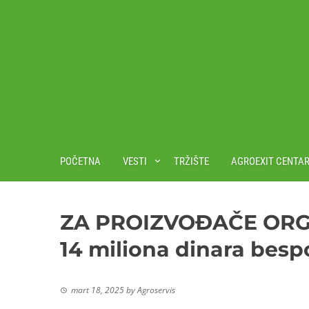
POČETNA
VESTI
TRŽIŠTE
AGROEXIT CENTA
ZA PROIZVOĐAČE ORGA
14 miliona dinara bes
mart 18, 2025
by
Agroservis