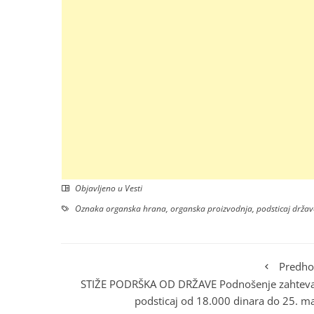
Objavljeno u
Vesti
Oznaka
organska hrana
,
organska proizvodnja
,
podsticaj držav
Predho
STIŽE PODRŠKA OD DRŽAVE Podnošenje zahteva
podsticaj od 18.000 dinara do 25. m