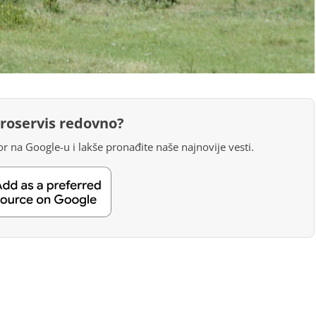
groservis redovno?
r na Google-u i lakše pronađite naše najnovije vesti.