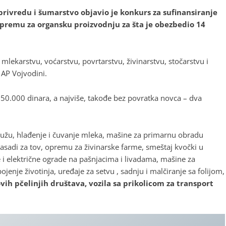
-privredu i šumarstvo objavio je konkurs za sufinansiranje
opremu za organsku proizvodnju za šta je obezbedio 14
lekarstvu, voćarstvu, povrtarstvu, živinarstvu, stočarstvu i
 AP Vojvodini.
50.000 dinara, a najviše, takođe bez povratka novca – dva
užu, hlađenje i čuvanje mleka, mašine za primarnu obradu
rasadi za tov, opremu za živinarske farme, smeštaj kvočki u
i električne ograde na pašnjacima i livadama, mašine za
ojenje životinja, uređaje za setvu , sadnju i malčiranje sa folijom,
ih pčelinjih društava, vozila sa prikolicom za transport