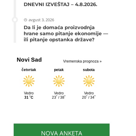
DNEVNI IZVEŠTAJ – 4.8.2026.
avgust 3, 2026
Da li je domaća proizvodnja
hrane samo pitanje ekonomije —
ili pitanje opstanka države?
NOVA ANKETA