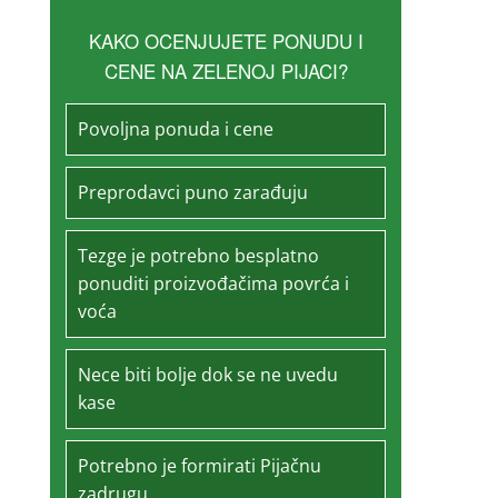
KAKO OCENJUJETE PONUDU I
CENE NA ZELENOJ PIJACI?
Povoljna ponuda i cene
Preprodavci puno zarađuju
Tezge je potrebno besplatno
ponuditi proizvođačima povrća i
voća
Nece biti bolje dok se ne uvedu
kase
Potrebno je formirati Pijačnu
zadrugu