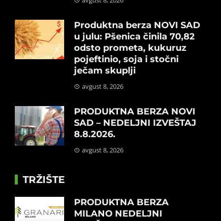
Produktna berza NOVI SAD
u julu: Pšenica činila 70,82
odsto prometa, kukuruz
pojeftinio, soja i stočni
ječam skuplji
avgust 8, 2026
PRODUKTNA BERZA NOVI
SAD – NEDELJNI IZVEŠTAJ
8.8.2026.
avgust 8, 2026
TRŽIŠTE
PRODUKTNA BERZA
MILANO NEDELJNI