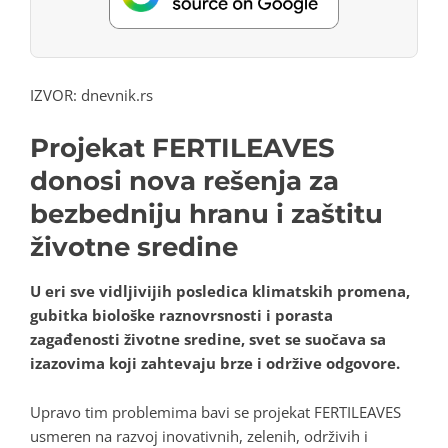
IZVOR: dnevnik.rs
Projekat FERTILEAVES
donosi nova rešenja za
bezbedniju hranu i zaštitu
životne sredine
U eri sve vidljivijih posledica klimatskih promena,
gubitka biološke raznovrsnosti i porasta
zagađenosti životne sredine, svet se suočava sa
izazovima koji zahtevaju brze i održive odgovore.
Upravo tim problemima bavi se projekat FERTILEAVES
usmeren na razvoj inovativnih, zelenih, održivih i