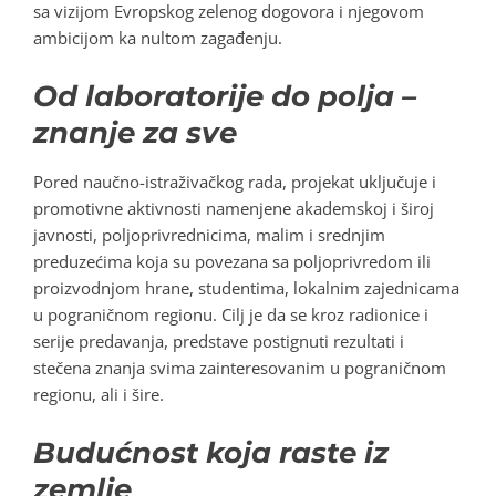
sa vizijom Evropskog zelenog dogovora i njegovom
ambicijom ka nultom zagađenju.
Od laboratorije do polja –
znanje za sve
Pored naučno-istraživačkog rada, projekat uključuje i
promotivne aktivnosti namenjene akademskoj i široj
javnosti, poljoprivrednicima, malim i srednjim
preduzećima koja su povezana sa poljoprivredom ili
proizvodnjom hrane, studentima, lokalnim zajednicama
u pograničnom regionu. Cilj je da se kroz radionice i
serije predavanja, predstave postignuti rezultati i
stečena znanja svima zainteresovanim u pograničnom
regionu, ali i šire.
Budućnost koja raste iz
zemlje