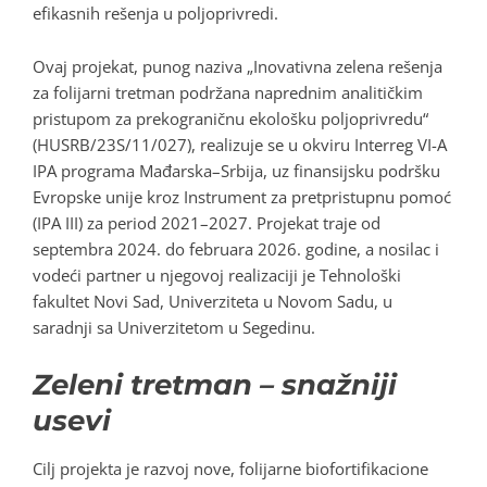
efikasnih rešenja u poljoprivredi.
Ovaj projekat, punog naziva „Inovativna zelena rešenja
za folijarni tretman podržana naprednim analitičkim
pristupom za prekograničnu ekološku poljoprivredu“
(HUSRB/23S/11/027), realizuje se u okviru Interreg VI-A
IPA programa Mađarska–Srbija, uz finansijsku podršku
Evropske unije kroz Instrument za pretpristupnu pomoć
(IPA III) za period 2021–2027. Projekat traje od
septembra 2024. do februara 2026. godine, a nosilac i
vodeći partner u njegovoj realizaciji je Tehnološki
fakultet Novi Sad, Univerziteta u Novom Sadu, u
saradnji sa Univerzitetom u Segedinu.
Zeleni tretman – snažniji
usevi
Cilj projekta je razvoj nove, folijarne biofortifikacione