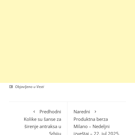
Objavljeno u
Vesti
Predhodni
Naredni
Kolike su šanse za
Produktna berza
širenje antraksa u
Milano – Nedeljni
Srbiju
izveštaj – 22. jul 2025.