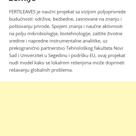
FERTILEAVES je naučni projekat sa vizijom poljoprivrede
budućnosti: održive, bezbedne, zasnovane na znanju i
poštovanju prirode. Spojem znanja i naučne aktivnosti
na polju mikrobiologije, biotehnologije, zaštite životne
sredine i napredne instrumentalne analitike, uz
prekogranično partnerstvo Tehnološkog fakulteta Novi
Sad i Univerzitet u Segedinu i podršku EU, ovaj projekat
nudi model kako se lokalnim rešenjima može doprineti
rešavanju globalnih problema.