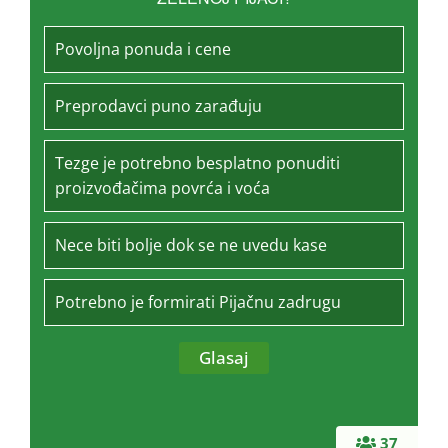
Povoljna ponuda i cene
Preprodavci puno zarađuju
Tezge je potrebno besplatno ponuditi
proizvođačima povrća i voća
Nece biti bolje dok se ne uvedu kase
Potrebno je formirati Pijačnu zadrugu
37