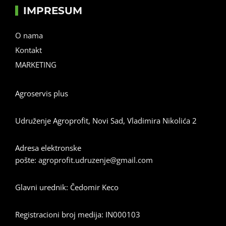
IMPRESUM
O nama
Kontakt
MARKETING
Agroservis plus
Udruženje Agroprofit, Novi Sad, Vladimira Nikolića 2
Adresa elektronske
pošte:
agroprofit.udruzenje@gmail.com
Glavni urednik: Čedomir Keco
Registracioni broj medija: IN000103