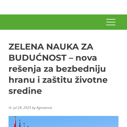
ZELENA NAUKA ZA
BUDUĆNOST – nova
rešenja za bezbedniju
hranu i zaštitu životne
sredine
jul 24, 2025
by
Agroservis