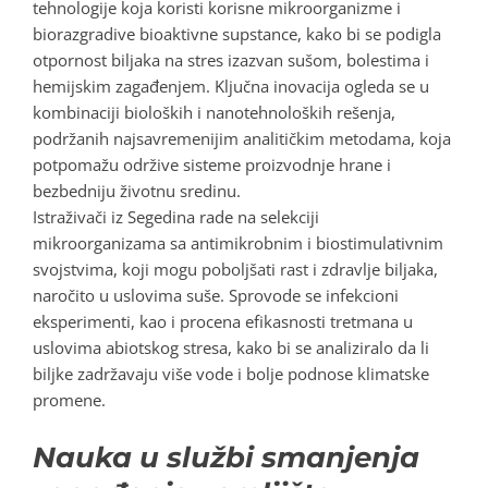
tehnologije koja koristi korisne mikroorganizme i
biorazgradive bioaktivne supstance, kako bi se podigla
otpornost biljaka na stres izazvan sušom, bolestima i
hemijskim zagađenjem. Ključna inovacija ogleda se u
kombinaciji bioloških i nanotehnoloških rešenja,
podržanih najsavremenijim analitičkim metodama, koja
potpomažu održive sisteme proizvodnje hrane i
bezbedniju životnu sredinu.
Istraživači iz Segedina rade na selekciji
mikroorganizama sa antimikrobnim i biostimulativnim
svojstvima, koji mogu poboljšati rast i zdravlje biljaka,
naročito u uslovima suše. Sprovode se infekcioni
eksperimenti, kao i procena efikasnosti tretmana u
uslovima abiotskog stresa, kako bi se analiziralo da li
biljke zadržavaju više vode i bolje podnose klimatske
promene.
Nauka u službi smanjenja