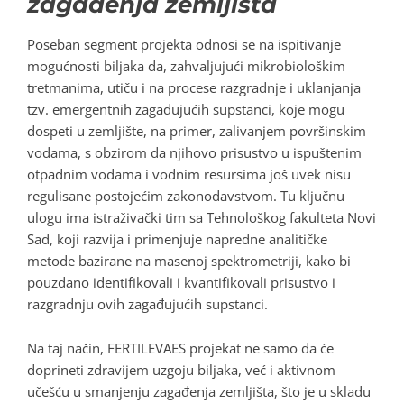
zagađenja zemljišta
Poseban segment projekta odnosi se na ispitivanje
mogućnosti biljaka da, zahvaljujući mikrobiološkim
tretmanima, utiču i na procese razgradnje i uklanjanja
tzv. emergentnih zagađujućih supstanci, koje mogu
dospeti u zemljište, na primer, zalivanjem površinskim
vodama, s obzirom da njihovo prisustvo u ispuštenim
otpadnim vodama i vodnim resursima još uvek nisu
regulisane postojećim zakonodavstvom. Tu ključnu
ulogu ima istraživački tim sa Tehnološkog fakulteta Novi
Sad, koji razvija i primenjuje napredne analitičke
metode bazirane na masenoj spektrometriji, kako bi
pouzdano identifikovali i kvantifikovali prisustvo i
razgradnju ovih zagađujućih supstanci.
Na taj način, FERTILEVAES projekat ne samo da će
doprineti zdravijem uzgoju biljaka, već i aktivnom
učešću u smanjenju zagađenja zemljišta, što je u skladu