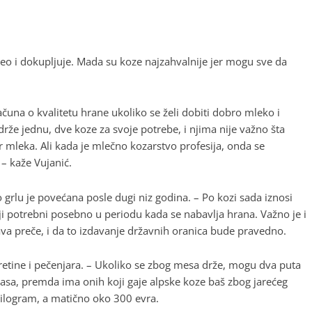
e
 deo i dokupljuje. Mada su koze najzahvalnije jer mogu sve da
una o kvalitetu hrane ukoliko se želi dobiti dobro mleko i
rže jednu, dve koze za svoje potrebe, i njima nije važno šta
r mleka. Ali kada je mlečno kozarstvo profesija, onda se
– kaže Vujanić.
grlu je povećana posle dugi niz godina. – Po kozi sada iznosi
aji potrebni posebno u periodu kada se nabavlja hrana. Važno je i
 preče, i da to izdavanje državnih oranica bude pravedno.
aretine i pečenjara. – Ukoliko se zbog mesa drže, mogu dva puta
 rasa, premda ima onih koji gaje alpske koze baš zbog jarećeg
kilogram, a matično oko 300 evra.