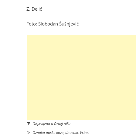
Z. Delić
Foto: Slobodan Šušnjević
Objavljeno u
Drugi pišu
Oznaka
apske koze
,
dnevnik
,
Vrbas