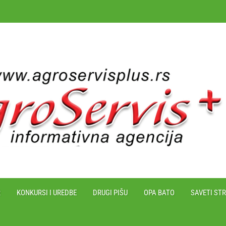
R
KONKURSI I UREDBE
DRUGI PIŠU
OPA BATO
SAVETI ST