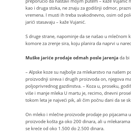
preporučio da nastavi mojim putem – kaže Vujanić n
kao i druga stoka, ne znaju za godišnji odmor, prazn
vremena. I musti ih treba svakodnevno, osim od pol
jarići stasavaju – kaže Vujanić.
S druge strane, napominje da se našao u mlečnom k
komore za zrenje sira, koju planira da naprvi u na
Muške jariće prodaje odmah posle jarenja
da bi 
– Alpske koze su najbolje za mlekarstvo na našem pod
proizvodnji sireva i drugih proizvoda on, njegova ma
poljoprivrednog gazdinstva. – Koza u, proseku, godi
više i manje mleka U martu je, recimo, dnevni prosek
tokom leta je najveći pik, ali čim počnu dani da se 
On mleko i mlečne proizvode prodaje po pijacama u
proizvode košta ga oko 200 dinara, ali u mlekarama g
se kreće od oko 1.500 do 2.500 dinara.