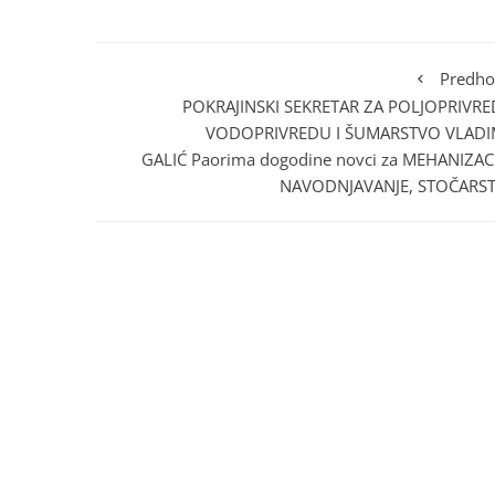
Predho
POKRAJINSKI SEKRETAR ZA POLJOPRIVRE
VODOPRIVREDU I ŠUMARSTVO VLADI
GALIĆ Paorima dogodine novci za MEHANIZACI
NAVODNJAVANJE, STOČARS