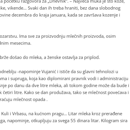
a početku razgovora za „Dnevnik”. – Najveća muka je što koze,
ike, vikende… Svaki dan ih treba hraniti, bez dana slobodnog
ovine decembra do kraja januara, kada se završava kozenje i
ozarstvu. Ima sve za proizvodnju mlečnih proizvoda, osim
rednim mesecima.
brže došao do mleka, a ženske ostavlja za priplod.
neblju -napominje Vujanić i ističe da su glavni tehnolozi u
ma i supruga, koja kao diplomirani pravnik vodi i administraciju
šnje po danu da dve litre mleka, ali tokom godine može da bude i
 četiri litre. Kako se dan produžava, tako se mlečnost povećava i
skraćuju mlečnost opada .
 Kuli i Vrbasu, na kućnom pragu… Litar mleka kroz prerađene
a, napominje, otkupljuju za svega 55 dinara litar. Kilogram sira