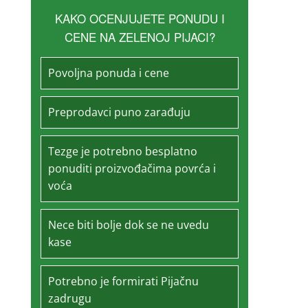
KAKO OCENJUJETE PONUDU I
CENE NA ZELENOJ PIJACI?
Povoljna ponuda i cene
Preprodavci puno zarađuju
Tezge je potrebno besplatno
ponuditi proizvođačima povrća i
voća
Nece biti bolje dok se ne uvedu
kase
Potrebno je formirati Pijačnu
zadrugu