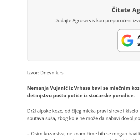
Čitate A
Dodajte Agroservis kao preporučeni izvo
Izvor:
Dnevnik.rs
Nemanja Vujanić iz Vrbasa bavi se mlečnim koza
detinjstvu pošto potiče iz stočarske porodice.
Drži alpske koze, od čijeg mleka pravi sireve i kiselo
sputava suša, zbog koje ne može da nabavi dovoljno
– Osim kozarstva, ne znam čime bih se mogao baviti