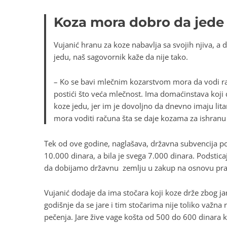
Koza mora dobro da jed
Vujanić hranu za koze nabavlja sa svojih njiva, a
jedu, naš sagovornik kaže da nije tako.
– Ko se bavi mlečnim kozarstvom mora da vodi rač
postići što veća mlečnost. Ima domaćinstava koji d
koze jedu, jer im je dovoljno da dnevno imaju lita
mora voditi računa šta se daje kozama za ishranu 
Tek od ove godine, naglašava, državna subvencija po 
10.000 dinara, a bila je svega 7.000 dinara. Podstic
da dobijamo državnu zemlju u zakup na osnovu prava
Vujanić dodaje da ima stočara koji koze drže zbog j
godišnje da se jare i tim stočarima nije toliko važna
pečenja. Jare žive vage košta od 500 do 600 dinara 