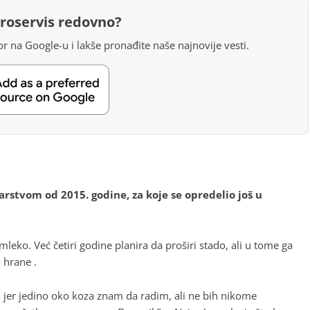
groservis redovno?
r na Google-u i lakše pronađite naše najnovije vesti.
rstvom od 2015. godine, za koje se opredelio još u
 mleko. Već četiri godine planira da proširi stado, ali u tome ga
 hrane .
 jer jedino oko koza znam da radim, ali ne bih nikome