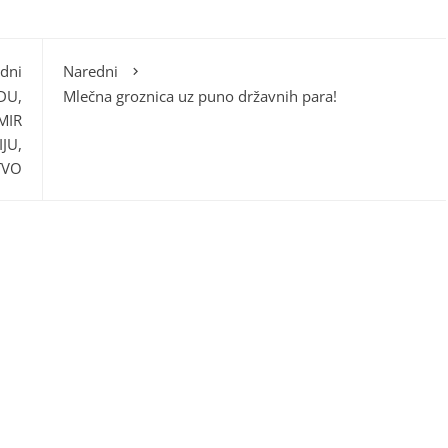
dni
Naredni
DU,
Mlečna groznica uz puno državnih para!
MIR
JU,
TVO