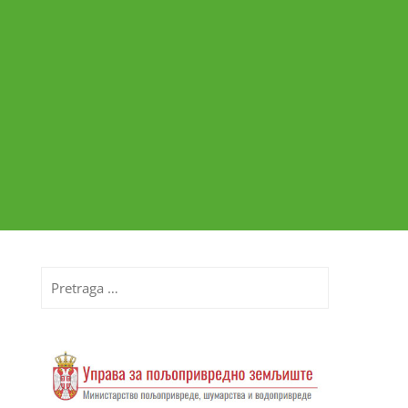
Pretraga
za: