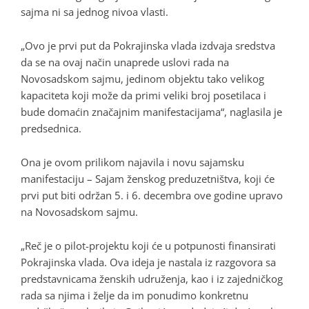
sajma ni sa jednog nivoa vlasti.
„Ovo je prvi put da Pokrajinska vlada izdvaja sredstva
da se na ovaj način unaprede uslovi rada na
Novosadskom sajmu, jedinom objektu tako velikog
kapaciteta koji može da primi veliki broj posetilaca i
bude domaćin značajnim manifestacijama“, naglasila je
predsednica.
Ona je ovom prilikom najavila i novu sajamsku
manifestaciju – Sajam ženskog preduzetništva, koji će
prvi put biti održan 5. i 6. decembra ove godine upravo
na Novosadskom sajmu.
„Reč je o pilot-projektu koji će u potpunosti finansirati
Pokrajinska vlada. Ova ideja je nastala iz razgovora sa
predstavnicama ženskih udruženja, kao i iz zajedničkog
rada sa njima i želje da im ponudimo konkretnu