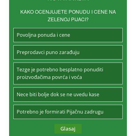
KAKO OCENJUJETE PONUDU I CENE NA
ZELENOJ PIJACI?
Povoljna ponuda i cene
Preprodavci puno zarađuju
Tezge je potrebno besplatno ponuditi
proizvođačima povrća i voća
Nece biti bolje dok se ne uvedu kase
Potrebno je formirati Pijačnu zadrugu