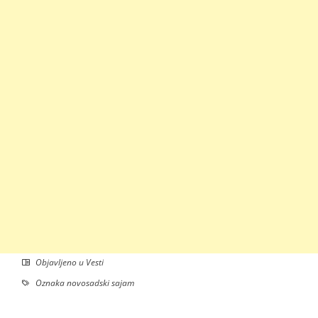
Objavljeno u
Vesti
Oznaka
novosadski sajam