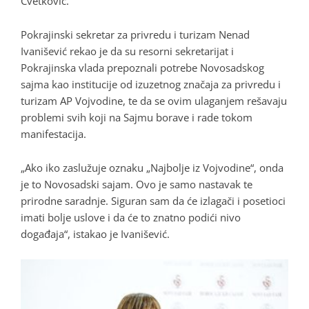
Cvetković.
Pokrajinski sekretar za privredu i turizam Nenad
Ivanišević rekao je da su resorni sekretarijat i
Pokrajinska vlada prepoznali potrebe Novosadskog
sajma kao institucije od izuzetnog značaja za privredu i
turizam AP Vojvodine, te da se ovim ulaganjem rešavaju
problemi svih koji na Sajmu borave i rade tokom
manifestacija.
„Ako iko zaslužuje oznaku „Najbolje iz Vojvodine“, onda
je to Novosadski sajam. Ovo je samo nastavak te
prirodne saradnje. Siguran sam da će izlagači i posetioci
imati bolje uslove i da će to znatno podići nivo
događaja“, istakao je Ivanišević.