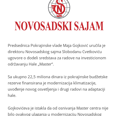
Predsednica Pokrajinske vlade Maja Gojković uručila je
direktoru Novosadskog sajma Slobodanu Cvetkoviću
ugovore o dodeli sredstava za radove na investicionom
održavanju Hale „Master“.
Sa ukupno 22,5 miliona dinara iz pokrajinske budžetske
rezerve finansirana je modernizacija klimatizacije,
uvođenje novog osvetljenja i drugi radovi na adaptaciji
hale.
Gojkovićeva je istakla da od osnivanja Master centra nije
bilo ovakvog ulaganja u modernizaciju Novosadskog