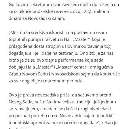
Gojković i sekretarom Ivaniševićem došlo do rešenja da
se iz tekuće budžetske rezerve izdvoji 22,5 miliona
dinara za Novosadski sajam.
„Mi smo ta sredstva iskoristili da postavimo osam
toplotnih pumpi i rasvetu u Hali „Master“, koja je
prilagođena dosta strogim uslovima održavanja tog
događaja, ali je i dalje na testiranju. Ono što je za nas
bitno je da su ovo trajne performanse koje sada
dobijaju Hala „Master“ i „Master“ centar i omogućava
Gradu Novom Sadu i Novosadskom sajmu da konkuriše
za sve događaje u narednom periodu.
Ovo je prava novosadska priča, da sačuvamo brend
Novog Sada, nešto što ima veliku tradiciju. Još jednom
se zahvaljujem, a nadam se da će i drugi nivoi vlasti
prepoznati potrebu da se Novosadski sajam tehnički i
tehnološki opremi za neke naredne događaje“, rekao je