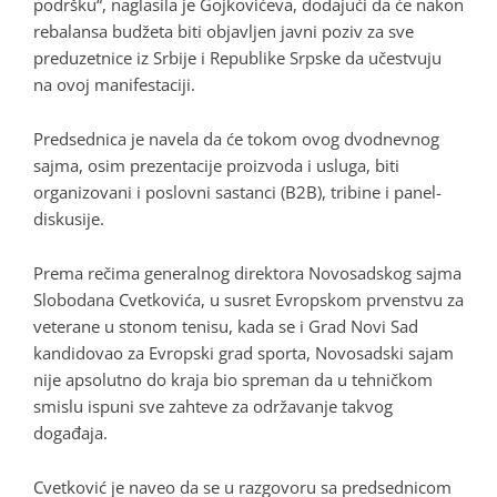
podršku“, naglasila je Gojkovićeva, dodajući da će nakon
rebalansa budžeta biti objavljen javni poziv za sve
preduzetnice iz Srbije i Republike Srpske da učestvuju
na ovoj manifestaciji.
Predsednica je navela da će tokom ovog dvodnevnog
sajma, osim prezentacije proizvoda i usluga, biti
organizovani i poslovni sastanci (B2B), tribine i panel-
diskusije.
Prema rečima generalnog direktora Novosadskog sajma
Slobodana Cvetkovića, u susret Evropskom prvenstvu za
veterane u stonom tenisu, kada se i Grad Novi Sad
kandidovao za Evropski grad sporta, Novosadski sajam
nije apsolutno do kraja bio spreman da u tehničkom
smislu ispuni sve zahteve za održavanje takvog
događaja.
Cvetković je naveo da se u razgovoru sa predsednicom