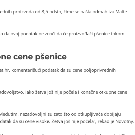
vrednih proizvoda od 8,5 odsto, čime se našla odmah iza Malte
a da ovaj podatak ne znači da će proizvođači pšenice tokom
pne cene pšenice
Net.hr, komentarišući podatak da su cene poljoprivrednih
dovoljstvo, iako žetva još nije počela i konačne otkupne cene
 Međutim, nezadovoljni su zato što od otkupljivača dobijaju
datak da su cene visoke. Žetva još nije počela“, rekao je Novotny.