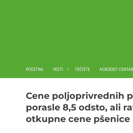
POČETNA
VESTI
TRŽIŠTE
AGROEXIT CENTA
Cene poljoprivrednih p
porasle 8,5 odsto, ali r
otkupne cene pšenice