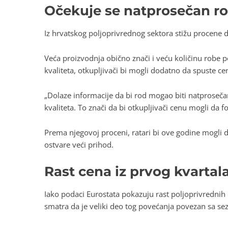
Očekuje se natprosečan ro
Iz hrvatskog poljoprivrednog sektora stižu procene 
Veća proizvodnja obično znači i veću količinu robe
kvaliteta, otkupljivači bi mogli dodatno da spuste ce
„Dolaze informacije da bi rod mogao biti natprosečan,
kvaliteta. To znači da bi otkupljivači cenu mogli da
Prema njegovoj proceni, ratari bi ove godine mogli d
ostvare veći prihod.
Rast cena iz prvog kvartal
Iako podaci Eurostata pokazuju rast poljoprivredni
smatra da je veliki deo tog povećanja povezan sa se