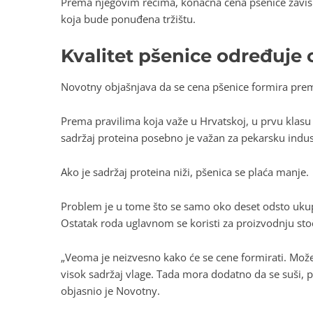
Prema njegovim rečima, konačna cena pšenice zavisić
koja bude ponuđena tržištu.
Kvalitet pšenice određuje
Novotny objašnjava da se cena pšenice formira prema
Prema pravilima koja važe u Hrvatskoj, u prvu klasu 
sadržaj proteina posebno je važan za pekarsku industri
Ako je sadržaj proteina niži, pšenica se plaća manje.
Problem je u tome što se samo oko deset odsto ukup
Ostatak roda uglavnom se koristi za proizvodnju sto
„Veoma je neizvesno kako će se cene formirati. Može
visok sadržaj vlage. Tada mora dodatno da se suši, 
objasnio je Novotny.