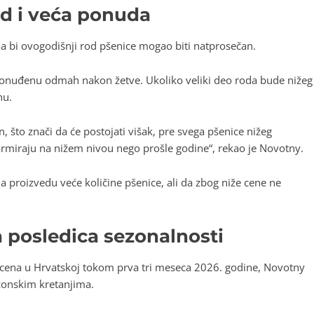
d i veća ponuda
da bi ovogodišnji rod pšenice mogao biti natprosečan.
 ponuđenu odmah nakon žetve. Ukoliko veliki deo roda bude nižeg
nu.
 što znači da će postojati višak, pre svega pšenice nižeg
 formiraju na nižem nivou nego prošle godine“, rekao je Novotny.
a proizvedu veće količine pšenice, ali da zbog niže cene ne
a posledica sezonalnosti
h cena u Hrvatskoj tokom prva tri meseca 2026. godine, Novotny
zonskim kretanjima.