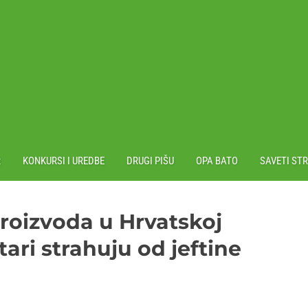
R
KONKURSI I UREDBE
DRUGI PIŠU
OPA BATO
SAVETI ST
roizvoda u Hrvatskoj
atari strahuju od jeftine