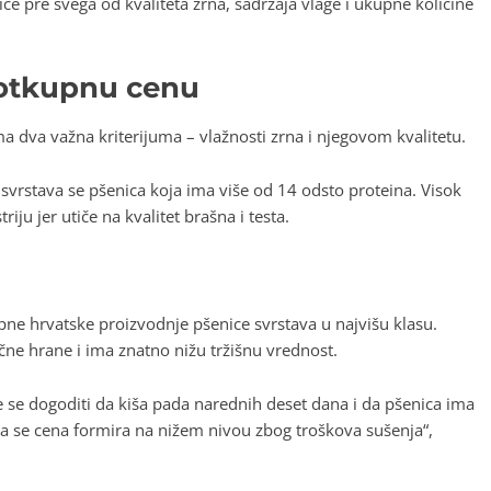
e pre svega od kvaliteta zrna, sadržaja vlage i ukupne količine
 otkupnu cenu
 dva važna kriterijuma – vlažnosti zrna i njegovom kvalitetu.
svrstava se pšenica koja ima više od 14 odsto proteina. Visok
ju jer utiče na kvalitet brašna i testa.
ne hrvatske proizvodnje pšenice svrstava u najvišu klasu.
čne hrane i ima znatno nižu tržišnu vrednost.
 se dogoditi da kiša pada narednih deset dana i da pšenica ima
pa se cena formira na nižem nivou zbog troškova sušenja“,