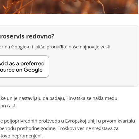
groservis redovno?
r na Google-u i lakše pronađite naše najnovije vesti.
ke unije nastavljaju da padaju, Hrvatska se našla među
an rast.
 poljoprivrednih proizvoda u Evropskoj uniji u prvom kvartalu
 periodu prethodne godine. Troškovi većine sredstava za
gotovo nepromenjeni.