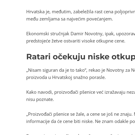
Hrvatska je, međutim, zabeležila rast cena poljopri
među zemljama sa najvećim povećanjem.
Ekonomski stručnjak Damir Novotny, ipak, upozorav
predstojeće žetve ostvariti visoke otkupne cene.
Ratari očekuju niske otku
„Nisam siguran da je to tako“, rekao je Novotny za 
proizvoda u Hrvatskoj snažno porasle.
Kako navodi, proizvođači pšenice već izražavaju neza
nisu poznate.
„Proizvođači pšenice se žale, a cene se još ne znaju.
informacije da će cene biti niske. Ne znam odakle po