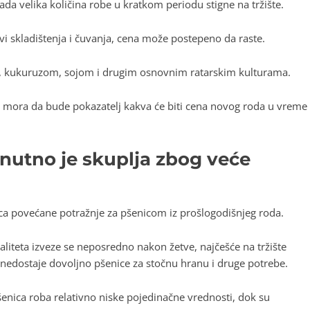
da velika količina robe u kratkom periodu stigne na tržište.
vi skladištenja i čuvanja, cena može postepeno da raste.
om, kukuruzom, sojom i drugim osnovnim ratarskim kulturama.
 mora da bude pokazatelj kakva će biti cena novog roda u vreme
enutno je skuplja zbog veće
ca povećane potražnje za pšenicom iz prošlogodišnjeg roda.
liteta izveze se neposredno nakon žetve, najčešće na tržište
 nedostaje dovoljno pšenice za stočnu hranu i druge potrebe.
 pšenica roba relativno niske pojedinačne vrednosti, dok su