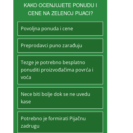
KAKO OCENJUJETE PONUDU I
CENE NA ZELENOJ PIJACI?
Povoljna ponuda i cene
Preprodavci puno zarađuju
Tezge je potrebno besplatno
ponuditi proizvođačima povrća i
voća
Nece biti bolje dok se ne uvedu
kase
Potrebno je formirati Pijačnu
zadrugu