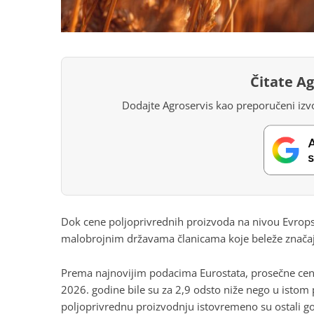
Čitate A
Dodajte Agroservis kao preporučeni izvo
Dok cene poljoprivrednih proizvoda na nivou Evrops
malobrojnim državama članicama koje beleže značaj
Prema najnovijim podacima Eurostata, prosečne cene
2026. godine bile su za 2,9 odsto niže nego u istom
poljoprivrednu proizvodnju istovremeno su ostali 