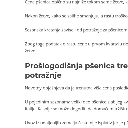
Cene pšenice obično su najniže tokom same žetve, ka
Nakon žetve, kako se zalihe smanjuju, a rastu troško
Sezonska kretanja zavise i od potražnje za pšenic
Zbog toga podatak o rastu cene u prvom kvartalu ne
žetve.
Prošlogodišnja pšenica tr
potražnje
Novotny objašnjava da je trenutna viša cena posledi
U pojedinim sezonama veliki deo pšenice slabijeg kva
Italije. Kasnije se može dogoditi da domaćem tržištu
Uvoz iz udaljenijih zemalja često nije isplativ jer je