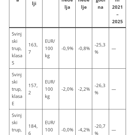
lji
lja
lje
na
2021
–
2025
Svinj
ski
EUR/
163,
-25,3
trup,
100
-0,9%
-0,8%
—
7
%
klasa
kg
S
Svinj
ski
EUR/
157,
-26,3
trup,
100
-2,0%
-2,2%
—
2
%
klasa
kg
E
Svinj
ski
EUR/
184,
-20,7
trup,
100
-0,0%
-4,2%
—
6
%