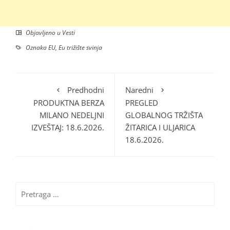
Objavljeno u
Vesti
Oznaka
EU
,
Eu trižište svinja
Predhodni
Naredni
PRODUKTNA BERZA
PREGLED
MILANO NEDELJNI
GLOBALNOG TRŽIŠTA
IZVEŠTAJ: 18.6.2026.
ŽITARICA I ULJARICA
18.6.2026.
Pretraga
za: