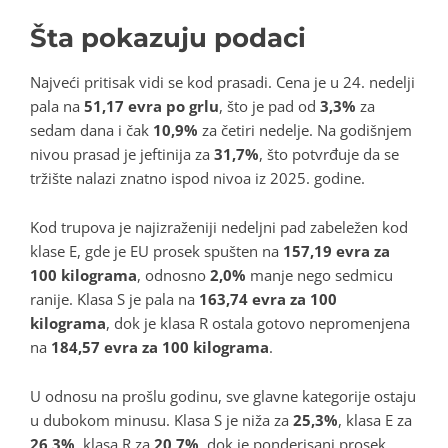
Šta pokazuju podaci
Najveći pritisak vidi se kod prasadi. Cena je u 24. nedelji
pala na
51,17 evra po grlu
, što je pad od
3,3%
za
sedam dana i čak
10,9%
za četiri nedelje. Na godišnjem
nivou prasad je jeftinija za
31,7%
, što potvrđuje da se
tržište nalazi znatno ispod nivoa iz 2025. godine.
Kod trupova je najizraženiji nedeljni pad zabeležen kod
klase E, gde je EU prosek spušten na
157,19 evra za
100 kilograma
, odnosno
2,0%
manje nego sedmicu
ranije. Klasa S je pala na
163,74 evra za 100
kilograma
, dok je klasa R ostala gotovo nepromenjena
na
184,57 evra za 100 kilograma
.
U odnosu na prošlu godinu, sve glavne kategorije ostaju
u dubokom minusu. Klasa S je niža za
25,3%
, klasa E za
26,3%
, klasa R za
20,7%
, dok je ponderisani prosek