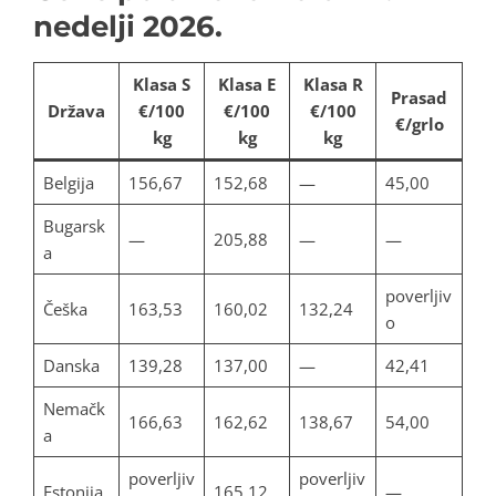
nedelji 2026.
Klasa S
Klasa E
Klasa R
Prasad
Država
€/100
€/100
€/100
€/grlo
kg
kg
kg
Belgija
156,67
152,68
—
45,00
Bugarsk
—
205,88
—
—
a
poverljiv
Češka
163,53
160,02
132,24
o
Danska
139,28
137,00
—
42,41
Nemačk
166,63
162,62
138,67
54,00
a
poverljiv
poverljiv
Estonija
165,12
—