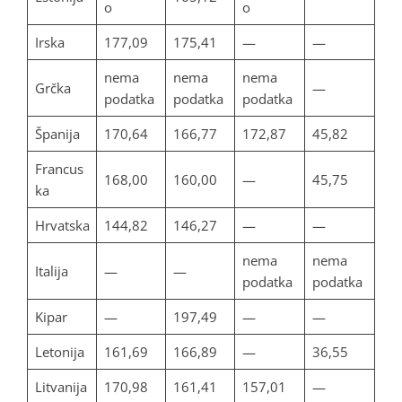
o
o
Irska
177,09
175,41
—
—
nema
nema
nema
Grčka
—
podatka
podatka
podatka
Španija
170,64
166,77
172,87
45,82
Francus
168,00
160,00
—
45,75
ka
Hrvatska
144,82
146,27
—
—
nema
nema
Italija
—
—
podatka
podatka
Kipar
—
197,49
—
—
Letonija
161,69
166,89
—
36,55
Litvanija
170,98
161,41
157,01
—