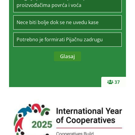
proizvođačima povrća i voća
Nece biti bolje dok se ne uvedu kase
Potrebno je formirati Pijačnu zadrugu
37