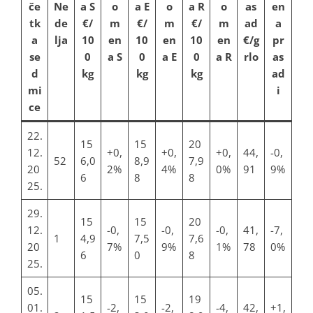
če
Ne
a S
o
a E
o
a R
o
as
en
tk
de
€/
m
€/
m
€/
m
ad
a
a
lja
10
en
10
en
10
en
€/g
pr
se
0
a S
0
a E
0
a R
rlo
as
d
kg
kg
kg
ad
mi
i
ce
22.
15
15
20
12.
+0,
+0,
+0,
44,
-0,
52
6,0
8,9
7,9
20
2%
4%
0%
91
9%
6
8
8
25.
29.
15
15
20
12.
-0,
-0,
-0,
41,
-7,
1
4,9
7,5
7,6
20
7%
9%
1%
78
0%
6
0
8
25.
05.
15
15
19
01.
-2,
-2,
-4,
42,
+1,