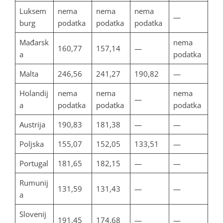
Luksem
nema
nema
nema
—
burg
podatka
podatka
podatka
Mađarsk
nema
160,77
157,14
—
a
podatka
Malta
246,56
241,27
190,82
—
Holandij
nema
nema
nema
—
a
podatka
podatka
podatka
Austrija
190,83
181,38
—
—
Poljska
155,07
152,05
133,51
—
Portugal
181,65
182,15
—
—
Rumunij
131,59
131,43
—
—
a
Slovenij
191,45
174,68
—
—