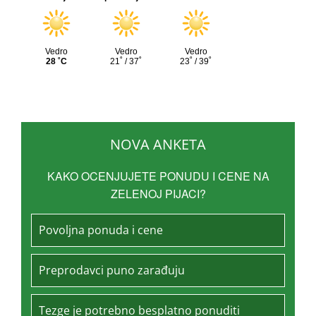
NOVA ANKETA
KAKO OCENJUJETE PONUDU I CENE NA
ZELENOJ PIJACI?
Povoljna ponuda i cene
Preprodavci puno zarađuju
Tezge je potrebno besplatno ponuditi