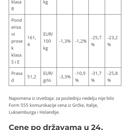
klasa
kg
R
Pond
erisa
ni
EUR/
161,
-25,7
-23,2
prose
100
-1,3%
-1,2%
4
%
%
k
kg
klasa
S i E
Prasa
EUR/
-10,9
-31,7
-25,8
51,2
-3,3%
d
grlo
%
%
%
Napomena iz izveštaja: za poslednju nedelju nije bilo
Form 555 komunikacije cena iz Grčke, Italije,
Luksemburga i Holandije.
Cene po državama u 24.