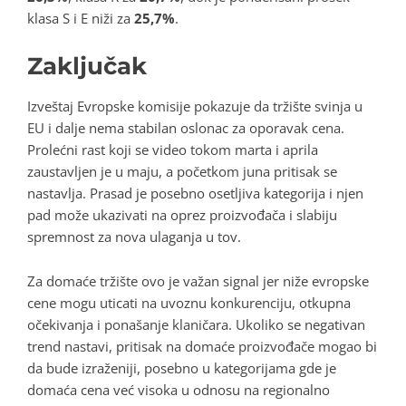
klasa S i E niži za
25,7%
.
Zaključak
Izveštaj Evropske komisije pokazuje da tržište svinja u
EU i dalje nema stabilan oslonac za oporavak cena.
Prolećni rast koji se video tokom marta i aprila
zaustavljen je u maju, a početkom juna pritisak se
nastavlja. Prasad je posebno osetljiva kategorija i njen
pad može ukazivati na oprez proizvođača i slabiju
spremnost za nova ulaganja u tov.
Za domaće tržište ovo je važan signal jer niže evropske
cene mogu uticati na uvoznu konkurenciju, otkupna
očekivanja i ponašanje klaničara. Ukoliko se negativan
trend nastavi, pritisak na domaće proizvođače mogao bi
da bude izraženiji, posebno u kategorijama gde je
domaća cena već visoka u odnosu na regionalno