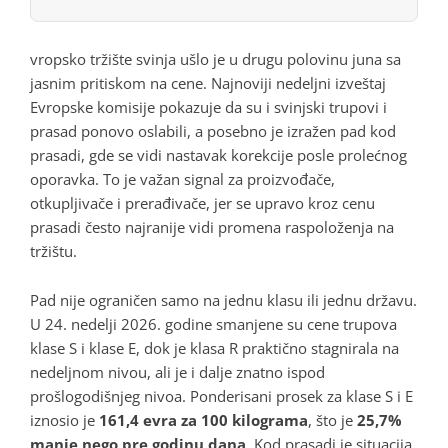
vropsko tržište svinja ušlo je u drugu polovinu juna sa
jasnim pritiskom na cene. Najnoviji nedeljni izveštaj
Evropske komisije pokazuje da su i svinjski trupovi i
prasad ponovo oslabili, a posebno je izražen pad kod
prasadi, gde se vidi nastavak korekcije posle prolećnog
oporavka. To je važan signal za proizvođače,
otkupljivače i prerađivače, jer se upravo kroz cenu
prasadi često najranije vidi promena raspoloženja na
tržištu.
Pad nije ograničen samo na jednu klasu ili jednu državu.
U 24. nedelji 2026. godine smanjene su cene trupova
klase S i klase E, dok je klasa R praktično stagnirala na
nedeljnom nivou, ali je i dalje znatno ispod
prošlogodišnjeg nivoa. Ponderisani prosek za klase S i E
iznosio je
161,4 evra za 100 kilograma
, što je
25,7%
manje nego pre godinu dana
. Kod prasadi je situacija