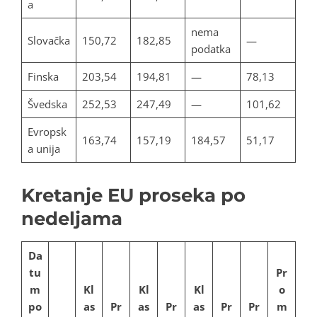
a
nema
Slovačka
150,72
182,85
—
podatka
Finska
203,54
194,81
—
78,13
Švedska
252,53
247,49
—
101,62
Evropsk
163,74
157,19
184,57
51,17
a unija
Kretanje EU proseka po
nedeljama
Da
tu
Pr
m
Kl
Kl
Kl
o
po
as
Pr
as
Pr
as
Pr
Pr
m