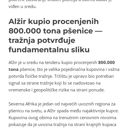
viđen u sredu.
Alžir kupio procenjenih
800.000 tona pšenice —
tražnja potvrđuje
fundamentalnu sliku
Alžir je u sredu na tenderu kupio procenjenih
800.000
tona
pšenice, što je velika pojedinačna kupovina i važna
potvrda fizičke tražnje. Tržištu je upravo bio potreban
signal sa strane tražnje koji bi se nadovezao na
vremenske i geopolitičke rizike na strani ponude.
Severna Afrika je jedan od najvećih uvoznih regiona za
pšenicu na svetu, a Alžir spada među najaktivnije kupce.
Kupovina ovog obima na trenutnim cenovnim nivoima
pokazuje da je uvozna tražnja na strani krajnjih kupaca