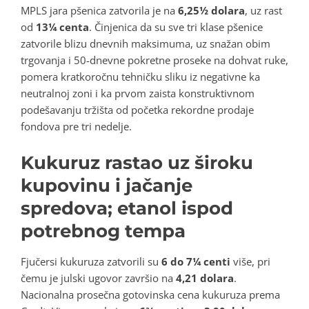
MPLS jara pšenica zatvorila je na
6,25½ dolara
, uz rast
od
13¼ centa
. Činjenica da su sve tri klase pšenice
zatvorile blizu dnevnih maksimuma, uz snažan obim
trgovanja i 50-dnevne pokretne proseke na dohvat ruke,
pomera kratkoročnu tehničku sliku iz negativne ka
neutralnoj zoni i ka prvom zaista konstruktivnom
podešavanju tržišta od početka rekordne prodaje
fondova pre tri nedelje.
Kukuruz rastao uz široku
kupovinu i jačanje
spredova; etanol ispod
potrebnog tempa
Fjučersi kukuruza zatvorili su
6 do 7¼ centi
više, pri
čemu je julski ugovor završio na
4,21 dolara
.
Nacionalna prosečna gotovinska cena kukuruza prema