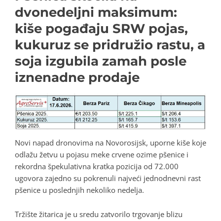
dvonedeljni maksimum:
kiše pogađaju SRW pojas,
kukuruz se pridružio rastu, a
soja izgubila zamah posle
iznenadne prodaje
Novi napad dronovima na Novorosijsk, uporne kiše koje
odlažu žetvu u pojasu meke crvene ozime pšenice i
rekordna špekulativna kratka pozicija od 72.000
ugovora zajedno su pokrenuli najveći jednodnevni rast
pšenice u poslednjih nekoliko nedelja.
Tržište žitarica je u sredu zatvorilo trgovanje blizu