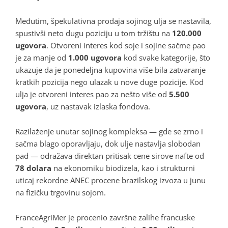
Međutim, špekulativna prodaja sojinog ulja se nastavila,
spustivši neto dugu poziciju u tom tržištu na
120.000
ugovora
. Otvoreni interes kod soje i sojine sačme pao
je za manje od
1.000 ugovora
kod svake kategorije, što
ukazuje da je ponedeljna kupovina više bila zatvaranje
kratkih pozicija nego ulazak u nove duge pozicije. Kod
ulja je otvoreni interes pao za nešto više od
5.500
ugovora
, uz nastavak izlaska fondova.
Razilaženje unutar sojinog kompleksa — gde se zrno i
sačma blago oporavljaju, dok ulje nastavlja slobodan
pad — odražava direktan pritisak cene sirove nafte od
78 dolara
na ekonomiku biodizela, kao i strukturni
uticaj rekordne ANEC procene brazilskog izvoza u junu
na fizičku trgovinu sojom.
FranceAgriMer je procenio završne zalihe francuske