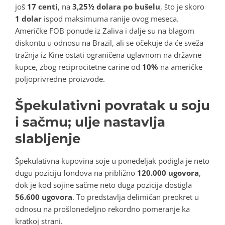
još
17 centi
, na
3,25½ dolara po bušelu
, što je skoro
1 dolar
ispod maksimuma ranije ovog meseca.
Američke FOB ponude iz Zaliva i dalje su na blagom
diskontu u odnosu na Brazil, ali se očekuje da će sveža
tražnja iz Kine ostati ograničena uglavnom na državne
kupce, zbog reciprocitetne carine od
10%
na američke
poljoprivredne proizvode.
Špekulativni povratak u soju
i sačmu; ulje nastavlja
slabljenje
Špekulativna kupovina soje u ponedeljak podigla je neto
dugu poziciju fondova na približno
120.000 ugovora
,
dok je kod sojine sačme neto duga pozicija dostigla
56.600 ugovora
. To predstavlja delimičan preokret u
odnosu na prošlonedeljno rekordno pomeranje ka
kratkoj strani.