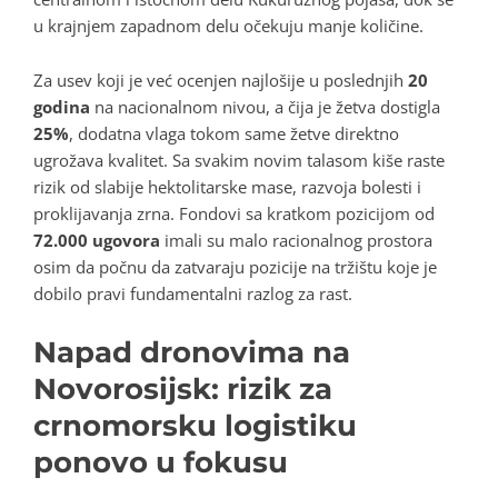
u krajnjem zapadnom delu očekuju manje količine.
Za usev koji je već ocenjen najlošije u poslednjih
20
godina
na nacionalnom nivou, a čija je žetva dostigla
25%
, dodatna vlaga tokom same žetve direktno
ugrožava kvalitet. Sa svakim novim talasom kiše raste
rizik od slabije hektolitarske mase, razvoja bolesti i
proklijavanja zrna. Fondovi sa kratkom pozicijom od
72.000 ugovora
imali su malo racionalnog prostora
osim da počnu da zatvaraju pozicije na tržištu koje je
dobilo pravi fundamentalni razlog za rast.
Napad dronovima na
Novorosijsk: rizik za
crnomorsku logistiku
ponovo u fokusu