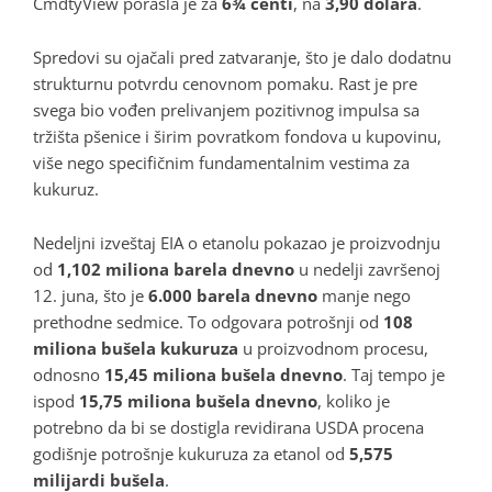
CmdtyView porasla je za
6¾ centi
, na
3,90 dolara
.
Spredovi su ojačali pred zatvaranje, što je dalo dodatnu
strukturnu potvrdu cenovnom pomaku. Rast je pre
svega bio vođen prelivanjem pozitivnog impulsa sa
tržišta pšenice i širim povratkom fondova u kupovinu,
više nego specifičnim fundamentalnim vestima za
kukuruz.
Nedeljni izveštaj EIA o etanolu pokazao je proizvodnju
od
1,102 miliona barela dnevno
u nedelji završenoj
12. juna, što je
6.000 barela dnevno
manje nego
prethodne sedmice. To odgovara potrošnji od
108
miliona bušela kukuruza
u proizvodnom procesu,
odnosno
15,45 miliona bušela dnevno
. Taj tempo je
ispod
15,75 miliona bušela dnevno
, koliko je
potrebno da bi se dostigla revidirana USDA procena
godišnje potrošnje kukuruza za etanol od
5,575
milijardi bušela
.