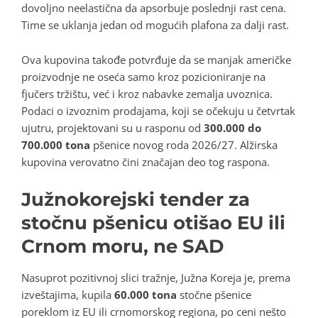
dovoljno neelastična da apsorbuje poslednji rast cena.
Time se uklanja jedan od mogućih plafona za dalji rast.
Ova kupovina takođe potvrđuje da se manjak američke
proizvodnje ne oseća samo kroz pozicioniranje na
fjučers tržištu, već i kroz nabavke zemalja uvoznica.
Podaci o izvoznim prodajama, koji se očekuju u četvrtak
ujutru, projektovani su u rasponu od
300.000 do
700.000 tona
pšenice novog roda 2026/27. Alžirska
kupovina verovatno čini značajan deo tog raspona.
Južnokorejski tender za
stočnu pšenicu otišao EU ili
Crnom moru, ne SAD
Nasuprot pozitivnoj slici tražnje, Južna Koreja je, prema
izveštajima, kupila
60.000 tona
stočne pšenice
poreklom iz EU ili crnomorskog regiona, po ceni nešto