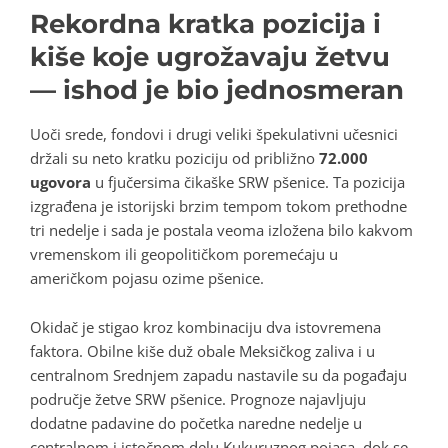
Rekordna kratka pozicija i
kiše koje ugrožavaju žetvu
— ishod je bio jednosmeran
Uoči srede, fondovi i drugi veliki špekulativni učesnici
držali su neto kratku poziciju od približno
72.000
ugovora
u fjučersima čikaške SRW pšenice. Ta pozicija
izgrađena je istorijski brzim tempom tokom prethodne
tri nedelje i sada je postala veoma izložena bilo kakvom
vremenskom ili geopolitičkom poremećaju u
američkom pojasu ozime pšenice.
Okidač je stigao kroz kombinaciju dva istovremena
faktora. Obilne kiše duž obale Meksičkog zaliva i u
centralnom Srednjem zapadu nastavile su da pogađaju
područje žetve SRW pšenice. Prognoze najavljuju
dodatne padavine do početka naredne nedelje u
centralnom i istočnom delu Kukuruznog pojasa, dok se