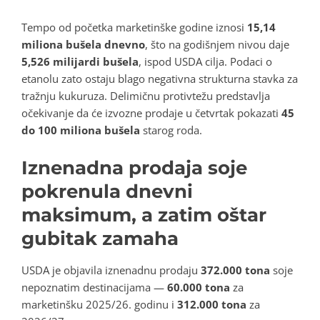
Tempo od početka marketinške godine iznosi
15,14
miliona bušela dnevno
, što na godišnjem nivou daje
5,526 milijardi bušela
, ispod USDA cilja. Podaci o
etanolu zato ostaju blago negativna strukturna stavka za
tražnju kukuruza. Delimičnu protivtežu predstavlja
očekivanje da će izvozne prodaje u četvrtak pokazati
45
do 100 miliona bušela
starog roda.
Iznenadna prodaja soje
pokrenula dnevni
maksimum, a zatim oštar
gubitak zamaha
USDA je objavila iznenadnu prodaju
372.000 tona
soje
nepoznatim destinacijama —
60.000 tona
za
marketinšku 2025/26. godinu i
312.000 tona
za