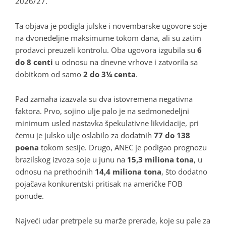
2026/27.
Ta objava je podigla julske i novembarske ugovore soje
na dvonedeljne maksimume tokom dana, ali su zatim
prodavci preuzeli kontrolu. Oba ugovora izgubila su
6
do 8 centi
u odnosu na dnevne vrhove i zatvorila sa
dobitkom od samo
2 do 3¼ centa
.
Pad zamaha izazvala su dva istovremena negativna
faktora. Prvo, sojino ulje palo je na sedmonedeljni
minimum usled nastavka špekulativne likvidacije, pri
čemu je julsko ulje oslabilo za dodatnih
77 do 138
poena
tokom sesije. Drugo, ANEC je podigao prognozu
brazilskog izvoza soje u junu na
15,3 miliona tona
, u
odnosu na prethodnih
14,4 miliona tona
, što dodatno
pojačava konkurentski pritisak na američke FOB
ponude.
Najveći udar pretrpele su marže prerade, koje su pale za