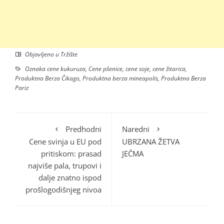
Objavljeno u
Tržište
Oznaka
cene kukuruza
,
Cene pšenice
,
cene soje
,
cene žitarica
,
Produktna Berza Čikago
,
Produktna berza mineapolis
,
Produktna Berza
Pariz
Predhodni
Naredni
Cene svinja u EU pod
UBRZANA ŽETVA
pritiskom: prasad
JEČMA
najviše pala, trupovi i
dalje znatno ispod
prošlogodišnjeg nivoa