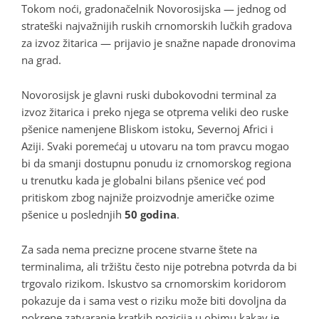
Tokom noći, gradonačelnik Novorosijska — jednog od
strateški najvažnijih ruskih crnomorskih lučkih gradova
za izvoz žitarica — prijavio je snažne napade dronovima
na grad.
Novorosijsk je glavni ruski dubokovodni terminal za
izvoz žitarica i preko njega se otprema veliki deo ruske
pšenice namenjene Bliskom istoku, Severnoj Africi i
Aziji. Svaki poremećaj u utovaru na tom pravcu mogao
bi da smanji dostupnu ponudu iz crnomorskog regiona
u trenutku kada je globalni bilans pšenice već pod
pritiskom zbog najniže proizvodnje američke ozime
pšenice u poslednjih
50 godina
.
Za sada nema precizne procene stvarne štete na
terminalima, ali tržištu često nije potrebna potvrda da bi
trgovalo rizikom. Iskustvo sa crnomorskim koridorom
pokazuje da i sama vest o riziku može biti dovoljna da
pokrene zatvaranje kratkih pozicija u obimu kakav je