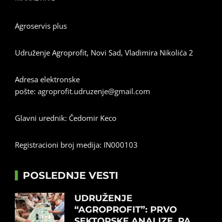
Agroservis plus
Udruženje Agroprofit, Novi Sad, Vladimira Nikolića 2
Adresa elektronske
pošte:
agroprofit.udruzenje@gmail.com
Glavni urednik: Čedomir Keco
Registracioni broj medija: IN000103
POSLEDNJE VESTI
UDRUŽENJE
“AGROPROFIT”: PRVO
SEKTORSKE ANALIZE, PA