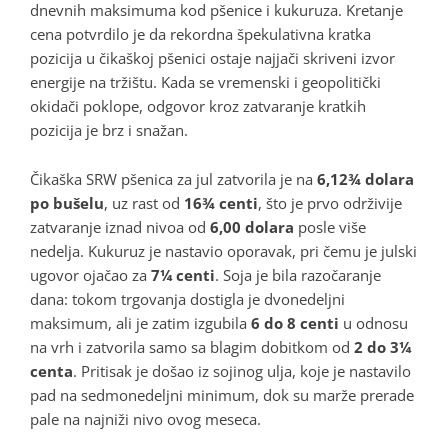
dnevnih maksimuma kod pšenice i kukuruza. Kretanje
cena potvrdilo je da rekordna špekulativna kratka
pozicija u čikaškoj pšenici ostaje najjači skriveni izvor
energije na tržištu. Kada se vremenski i geopolitički
okidači poklope, odgovor kroz zatvaranje kratkih
pozicija je brz i snažan.
Čikaška SRW pšenica za jul zatvorila je na
6,12¾ dolara
po bušelu
, uz rast od
16¾ centi
, što je prvo održivije
zatvaranje iznad nivoa od
6,00 dolara
posle više
nedelja. Kukuruz je nastavio oporavak, pri čemu je julski
ugovor ojačao za
7¼ centi
. Soja je bila razočaranje
dana: tokom trgovanja dostigla je dvonedeljni
maksimum, ali je zatim izgubila
6 do 8 centi
u odnosu
na vrh i zatvorila samo sa blagim dobitkom od
2 do 3¼
centa
. Pritisak je došao iz sojinog ulja, koje je nastavilo
pad na sedmonedeljni minimum, dok su marže prerade
pale na najniži nivo ovog meseca.