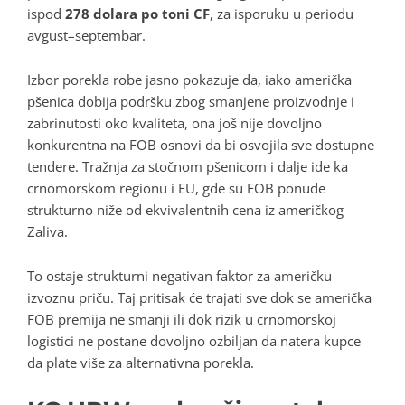
ispod
278 dolara po toni CF
, za isporuku u periodu
avgust–septembar.
Izbor porekla robe jasno pokazuje da, iako američka
pšenica dobija podršku zbog smanjene proizvodnje i
zabrinutosti oko kvaliteta, ona još nije dovoljno
konkurentna na FOB osnovi da bi osvojila sve dostupne
tendere. Tražnja za stočnom pšenicom i dalje ide ka
crnomorskom regionu i EU, gde su FOB ponude
strukturno niže od ekvivalentnih cena iz američkog
Zaliva.
To ostaje strukturni negativan faktor za američku
izvoznu priču. Taj pritisak će trajati sve dok se američka
FOB premija ne smanji ili dok rizik u crnomorskoj
logistici ne postane dovoljno ozbiljan da natera kupce
da plate više za alternativna porekla.