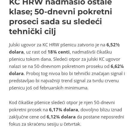
KC HRW nadmašio ostale
klase; 50-dnevni pokretni
proseci sada su sledeći
tehnički cilj
Julski ugovor za KC HRW pšenicu zatvorio je na
6,52½
dolara
, uz rast od
18¾ centi
, nadmašivši čikašku
pšenicu tokom dana. Sledeći otpor za julski KC ugovor
nalazi se na 50-dnevnom pokretnom proseku od
6,62¼
dolara
. Proboj tog nivoa bio bi tehnički značajan signal i
predstavljao bi najvažniji trend signal za tvrdu crvenu
pšenicu još od februarskih minimuma.
Kod čikaške pšenice sledeći otpor je njen 50-dnevni
pokretni prosek na
6,17¾ dolara
, dovoljno blizu iznad
zaključne cene od
6,12¾ dolara
da postane neposredni
fokus za skraćenu sesiju u četvrtak.