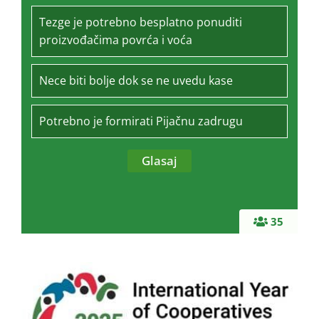
Tezge je potrebno besplatno ponuditi
proizvođačima povrća i voća
Nece biti bolje dok se ne uvedu kase
Potrebno je formirati Pijačnu zadrugu
35