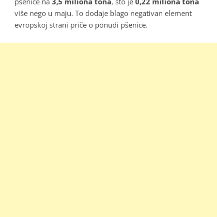
pšenice na
3,5 miliona tona
, što je
0,22 miliona tona
više nego u maju. To dodaje blago negativan element
evropskoj strani priče o ponudi pšenice.