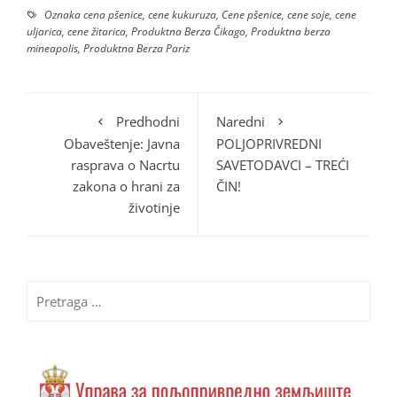
Oznaka
cena pšenice
,
cene kukuruza
,
Cene pšenice
,
cene soje
,
cene
uljarica
,
cene žitarica
,
Produktna Berza Čikago
,
Produktna berza
mineapolis
,
Produktna Berza Pariz
Predhodni
Naredni
Obaveštenje: Javna
POLJOPRIVREDNI
rasprava o Nacrtu
SAVETODAVCI – TREĆI
zakona o hrani za
ČIN!
životinje
Pretraga
za: