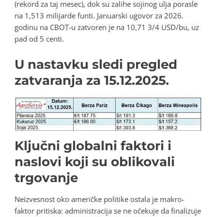
(rekord za taj mesec), dok su zalihe sojinog ulja porasle
na 1,513 milijarde funti. Januarski ugovor za 2026.
godinu na CBOT-u zatvoren je na 10,71 3/4 USD/bu, uz
pad od 5 centi.
U nastavku sledi pregled
zatvaranja za 15.12.2025.
Ključni globalni faktori i
naslovi koji su oblikovali
trgovanje
Neizvesnost oko američke politike ostala je makro-
faktor pritiska: administracija se ne očekuje da finalizuje