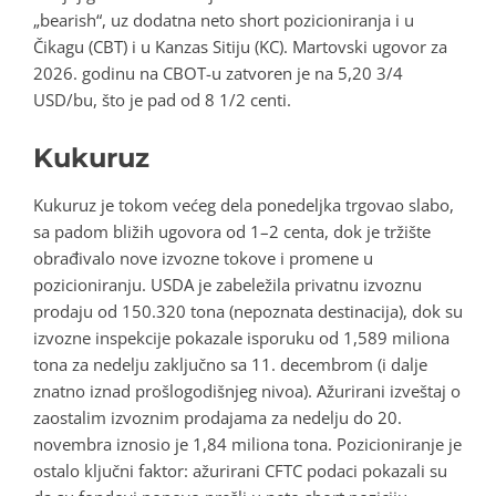
„bearish“, uz dodatna neto short pozicioniranja i u
Čikagu (CBT) i u Kanzas Sitiju (KC). Martovski ugovor za
2026. godinu na CBOT-u zatvoren je na 5,20 3/4
USD/bu, što je pad od 8 1/2 centi.
Kukuruz
Kukuruz je tokom većeg dela ponedeljka trgovao slabo,
sa padom bližih ugovora od 1–2 centa, dok je tržište
obrađivalo nove izvozne tokove i promene u
pozicioniranju. USDA je zabeležila privatnu izvoznu
prodaju od 150.320 tona (nepoznata destinacija), dok su
izvozne inspekcije pokazale isporuku od 1,589 miliona
tona za nedelju zaključno sa 11. decembrom (i dalje
znatno iznad prošlogodišnjeg nivoa). Ažurirani izveštaj o
zaostalim izvoznim prodajama za nedelju do 20.
novembra iznosio je 1,84 miliona tona. Pozicioniranje je
ostalo ključni faktor: ažurirani CFTC podaci pokazali su