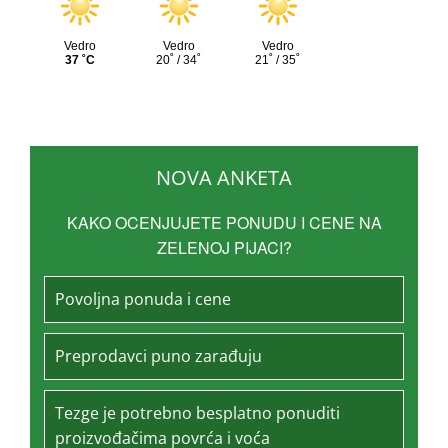
NOVA ANKETA
KAKO OCENJUJETE PONUDU I CENE NA
ZELENOJ PIJACI?
Povoljna ponuda i cene
Preprodavci puno zarađuju
Tezge je potrebno besplatno ponuditi
proizvođačima povrća i voća