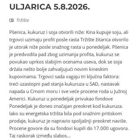
ULJARICA 5.8.2026.
Tržište
Pšenica, kukuruz i soja otvorili niže: Kina kupuje soju, ali
trgovci uzimaju profit posle rasta Tržište žitarica otvorilo
je utorak niže posle snažnog rasta u ponedeljak. Pšenica
je predvodila pad zbog uzimanja profita, kukuruz se
povukao uprkos slabijim ocenama useva, dok se soja
držala nešto bolje zahvaljujući novim kineskim
kupovinama. Trgovci sada vagaju tri ključna faktora:
treći uzastopni pad stanja kukuruza u SAD, nastavak
napada u Crnom moru i sve veće procene roda u Južnoj
Americi. Kukuruz u ponedeljak privukao fondove
Ponedeljak je doneo značajan preokret kod kukuruza.
Iako su energetska tržišta bila pod snažnim pritiskom
prodaje, kukuruz je napravio spoljašnji preokret naviše.
Procene govore da su fondovi kupili do 17.000 ugovora.
Taj raskorak između slabos...