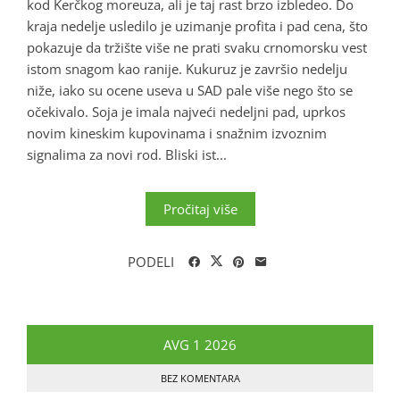
kod Kerčkog moreuza, ali je taj rast brzo izbledeo. Do
kraja nedelje usledilo je uzimanje profita i pad cena, što
pokazuje da tržište više ne prati svaku crnomorsku vest
istom snagom kao ranije. Kukuruz je završio nedelju
niže, iako su ocene useva u SAD pale više nego što se
očekivalo. Soja je imala najveći nedeljni pad, uprkos
novim kineskim kupovinama i snažnim izvoznim
signalima za novi rod. Bliski ist...
Pročitaj više
PODELI
AVG
1
2026
BEZ KOMENTARA