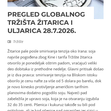
PREGLED GLOBALNOG
TRŽIŠTA ŽITARICA I
ULJARICA 28.7.2026.
Tržište
Žitarice pale posle smirivanja tenzija oko Irana: soja
najviše pogođena zbog Kine i tarifa Tržište žitarica
otvorilo je ponedeljak oštrim padom, vraćajući veliki
deo dobitaka iz prethodne nedelje. Glavni pritisak došao
je iz dva pravca: smirivanje tenzija na Bliskom istoku
oborilo je cenu nafte za više od 5 dolara po barelu, dok
je novo kinesko protivljenje američkim tarifnim
planovima dodatno pogodilo soju. Najveći pad
zabeležila je upravo soja, koja je na otvaranju izgubila
32 do 35 centi. Pšenica i kukuruz takođe su bili pod
pritiskom, ali je kod pšenice pad ograničen jer rizici u