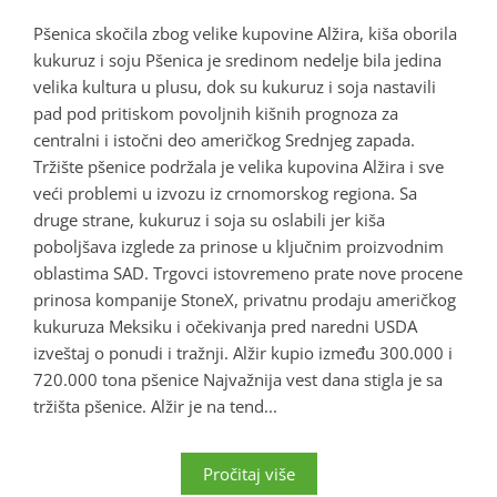
Pšenica skočila zbog velike kupovine Alžira, kiša oborila
kukuruz i soju Pšenica je sredinom nedelje bila jedina
velika kultura u plusu, dok su kukuruz i soja nastavili
pad pod pritiskom povoljnih kišnih prognoza za
centralni i istočni deo američkog Srednjeg zapada.
Tržište pšenice podržala je velika kupovina Alžira i sve
veći problemi u izvozu iz crnomorskog regiona. Sa
druge strane, kukuruz i soja su oslabili jer kiša
poboljšava izglede za prinose u ključnim proizvodnim
oblastima SAD. Trgovci istovremeno prate nove procene
prinosa kompanije StoneX, privatnu prodaju američkog
kukuruza Meksiku i očekivanja pred naredni USDA
izveštaj o ponudi i tražnji. Alžir kupio između 300.000 i
720.000 tona pšenice Najvažnija vest dana stigla je sa
tržišta pšenice. Alžir je na tend...
Pročitaj više