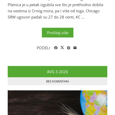
Pšenica je u petak izgubila sve što je prethodno dobila
na vestima iz Crnog mora, pa i više od toga. Chicago
SRW ugovori padali su 27 do 28 centi, KC ...
Pročitaj više
PODELI
AVG
3
2026
BEZ KOMENTARA