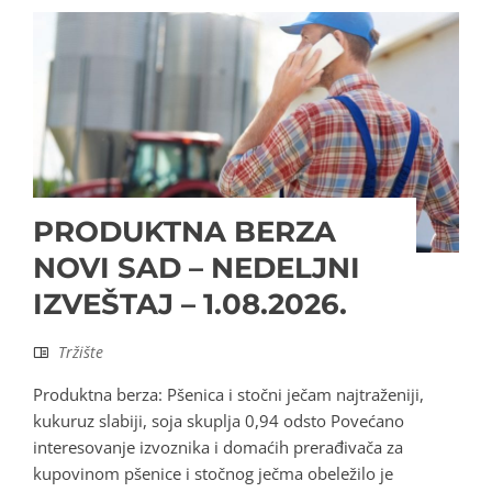
PRODUKTNA BERZA
NOVI SAD – NEDELJNI
IZVEŠTAJ – 1.08.2026.
Tržište
Produktna berza: Pšenica i stočni ječam najtraženiji,
kukuruz slabiji, soja skuplja 0,94 odsto Povećano
interesovanje izvoznika i domaćih prerađivača za
kupovinom pšenice i stočnog ječma obeležilo je