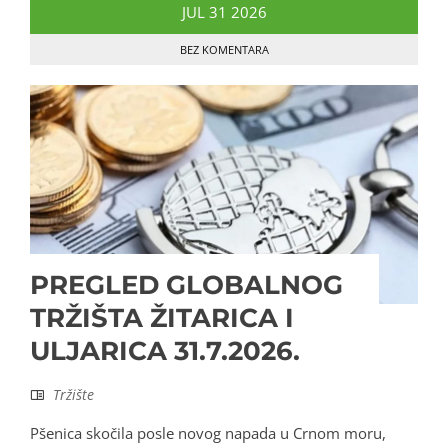
JUL
31
2026
BEZ KOMENTARA
PREGLED GLOBALNOG
TRŽIŠTA ŽITARICA I
ULJARICA 31.7.2026.
Tržište
Pšenica skočila posle novog napada u Crnom moru,