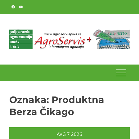
Skip
to
content
Oznaka:
Produktna
Berza Čikago
AVG
7
2026