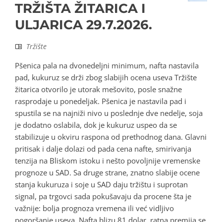
TRŽIŠTA ŽITARICA I
ULJARICA 29.7.2026.
Tržište
Pšenica pala na dvonedeljni minimum, nafta nastavila
pad, kukuruz se drži zbog slabijih ocena useva Tržište
žitarica otvorilo je utorak mešovito, posle snažne
rasprodaje u ponedeljak. Pšenica je nastavila pad i
spustila se na najniži nivo u poslednje dve nedelje, soja
je dodatno oslabila, dok je kukuruz uspeo da se
stabilizuje u okviru raspona od prethodnog dana. Glavni
pritisak i dalje dolazi od pada cena nafte, smirivanja
tenzija na Bliskom istoku i nešto povoljnije vremenske
prognoze u SAD. Sa druge strane, znatno slabije ocene
stanja kukuruza i soje u SAD daju tržištu i suprotan
signal, pa trgovci sada pokušavaju da procene šta je
važnije: bolja prognoza vremena ili već vidljivo
pogoršanje useva. Nafta blizu 81 dolar, ratna premija se