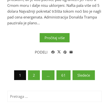
Crnom moru i dalje nisu uklonjeni. Nafta pala više od 5
dolara Najvažniji pokretač tržišta tokom noći bio je nagli
pad cena energenata. Administracija Donalda Trampa
pauzirala je plano...
Pročitaj više
PODELI
Paginacija
1
2
…
61
Sledeće
članaka
Pretraga
za: