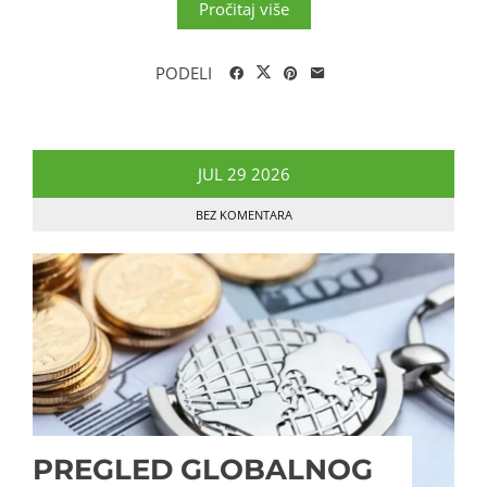
Pročitaj više
PODELI
JUL
29
2026
BEZ KOMENTARA
PREGLED GLOBALNOG