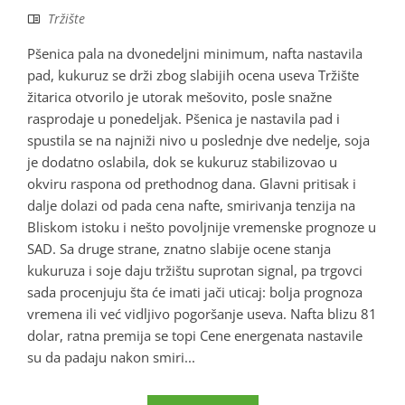
Tržište
Pšenica pala na dvonedeljni minimum, nafta nastavila
pad, kukuruz se drži zbog slabijih ocena useva Tržište
žitarica otvorilo je utorak mešovito, posle snažne
rasprodaje u ponedeljak. Pšenica je nastavila pad i
spustila se na najniži nivo u poslednje dve nedelje, soja
je dodatno oslabila, dok se kukuruz stabilizovao u
okviru raspona od prethodnog dana. Glavni pritisak i
dalje dolazi od pada cena nafte, smirivanja tenzija na
Bliskom istoku i nešto povoljnije vremenske prognoze u
SAD. Sa druge strane, znatno slabije ocene stanja
kukuruza i soje daju tržištu suprotan signal, pa trgovci
sada procenjuju šta će imati jači uticaj: bolja prognoza
vremena ili već vidljivo pogoršanje useva. Nafta blizu 81
dolar, ratna premija se topi Cene energenata nastavile
su da padaju nakon smiri...