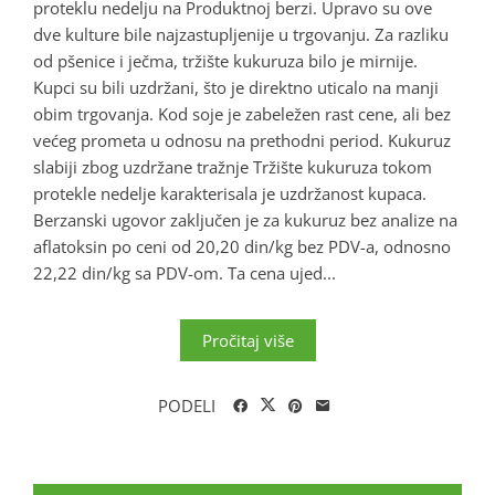
proteklu nedelju na Produktnoj berzi. Upravo su ove
dve kulture bile najzastupljenije u trgovanju. Za razliku
od pšenice i ječma, tržište kukuruza bilo je mirnije.
Kupci su bili uzdržani, što je direktno uticalo na manji
obim trgovanja. Kod soje je zabeležen rast cene, ali bez
većeg prometa u odnosu na prethodni period. Kukuruz
slabiji zbog uzdržane tražnje Tržište kukuruza tokom
protekle nedelje karakterisala je uzdržanost kupaca.
Berzanski ugovor zaključen je za kukuruz bez analize na
aflatoksin po ceni od 20,20 din/kg bez PDV-a, odnosno
22,22 din/kg sa PDV-om. Ta cena ujed...
Pročitaj više
PODELI