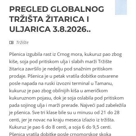
PREGLED GLOBALNOG
TRŽIŠTA ŽITARICA I
ULJARICA 3.8.2026..
Tržište
Pšenica izgubila rast iz Crnog mora, kukuruz pao zbog
kiše, soja pod pritiskom ulja i slabih marži Tržište
žitarica završilo je nedelju pod snažnim pritiskom
prodaje. Pšenica je u petak vratila dobitke ostvarene
posle napada na ruski izvozni terminal u Tamanu,
kukuruz je pao zbog obilnijih kiša u američkom
kukuruznom pojasu, dok je soja oslabila pod pritiskom
pada sojinog ulja i marži prerade. Najveći pad zabeležila
je pšenica. Sve tri klase bile su u minusu od 21 do 28
centi, jer je novac na kraju meseca izlazio iz tržišta.
Kukuruz je pao 6 do 8 centi, a soja 6 do 9,5 centi.
Pšenica vratila dobitke posle crnomorskog skoka