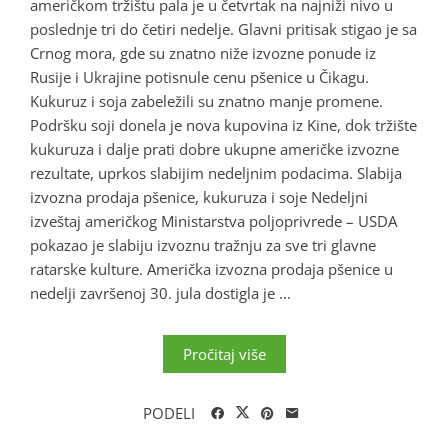
američkom tržištu pala je u četvrtak na najniži nivo u
poslednje tri do četiri nedelje. Glavni pritisak stigao je sa
Crnog mora, gde su znatno niže izvozne ponude iz
Rusije i Ukrajine potisnule cenu pšenice u Čikagu.
Kukuruz i soja zabeležili su znatno manje promene.
Podršku soji donela je nova kupovina iz Kine, dok tržište
kukuruza i dalje prati dobre ukupne američke izvozne
rezultate, uprkos slabijim nedeljnim podacima. Slabija
izvozna prodaja pšenice, kukuruza i soje Nedeljni
izveštaj američkog Ministarstva poljoprivrede – USDA
pokazao je slabiju izvoznu tražnju za sve tri glavne
ratarske kulture. Američka izvozna prodaja pšenice u
nedelji završenoj 30. jula dostigla je ...
Pročitaj više
PODELI