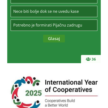
Nece biti bolje dok se ne uvedu kase
Potrebno je formirati Pijačnu zadrugu
36