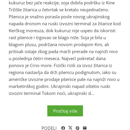
kukuruz bez jače reakcije, soja dobila podršku iz Kine
Tržište žitarica u četvrtak se kretalo neujednačeno.
Pšenica je snažno porasla posle novog ukrajinskog
napada dronom na ruski izvozni terminal za žitarice kod
Kerčkog moreuza, dok kukuruz nije uspeo da iskoristi
rast pšenice i trgovao se blago niže. Soja je bila u
blagom plusu, podržana novom prodajom Kini, ali
pritisak ostaje zbog pada marži prerade na najniži nivo
u poslednja četiri meseca. Najveći pokretač dana
ponovo je Crno more. Fizički rizik za izvoz žitarica iz
regiona nastavlja da drži pšenicu podignutom, iako su
američke izvozne prodaje pšenice pale na najniži nivo u
marketinškoj godini. Ukrajinski napad oštetio ruski
izvozni terminal Tokom noći, ukrajinski d...
Pročitaj više
PODELI