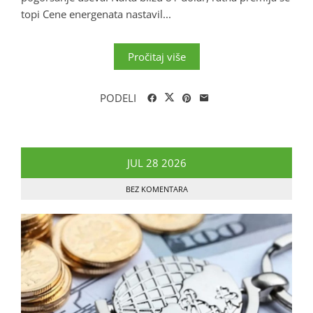
topi Cene energenata nastavil...
Pročitaj više
PODELI
JUL
28
2026
BEZ KOMENTARA