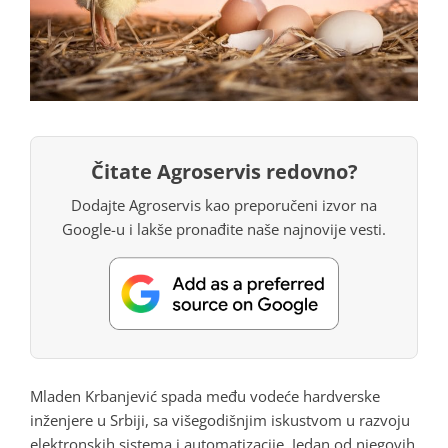
Čitate Agroservis redovno?
Dodajte Agroservis kao preporučeni izvor na
Google-u i lakše pronađite naše najnovije vesti.
Mladen Krbanjević spada među vodeće hardverske
inženjere u Srbiji, sa višegodišnjim iskustvom u razvoju
elektronskih sistema i automatizacije.
Jedan od njegovih