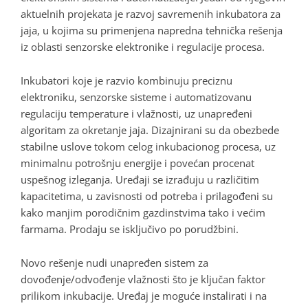
aktuelnih projekata je razvoj savremenih inkubatora za
jaja, u kojima su primenjena napredna tehnička rešenja
iz oblasti senzorske elektronike i regulacije procesa.
Inkubatori koje je razvio kombinuju preciznu
elektroniku, senzorske sisteme i automatizovanu
regulaciju temperature i vlažnosti, uz unapređeni
algoritam za okretanje jaja. Dizajnirani su da obezbede
stabilne uslove tokom celog inkubacionog procesa, uz
minimalnu potrošnju energije i povećan procenat
uspešnog izleganja. Uređaji se izrađuju u različitim
kapacitetima, u zavisnosti od potreba i prilagođeni su
kako manjim porodičnim gazdinstvima tako i većim
farmama. Prodaju se isključivo po porudžbini.
Novo rešenje nudi unapređen sistem za
dovođenje/odvođenje vlažnosti što je ključan faktor
prilikom inkubacije. Uređaj je moguće instalirati i na