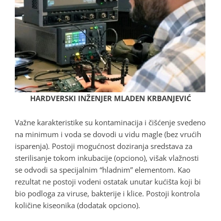
HARDVERSKI INŽENJER
MLADEN KRBANJEVIĆ
Važne karakteristike su kontaminacija i čišćenje svedeno
na minimum i voda se dovodi u vidu magle (bez vrućih
isparenja). Postoji mogućnost doziranja sredstava za
sterilisanje tokom inkubacije (opciono), višak vlažnosti
se odvodi sa specijalnim “hladnim” elementom. Kao
rezultat ne postoji vodeni ostatak unutar kućišta koji bi
bio podloga za viruse, bakterije i klice. Postoji kontrola
količine kiseonika (dodatak opciono).