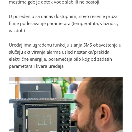
mestima gde je dotok vode slab ili ne postoji.
U poređenju sa danas dostupnim, novo rešenje pruža
finije podešavanje parametara (temperatuta, vlažnost,
vazduh)
Uređaj ima ugrađenu funkciju slanja SMS obaveštenja u
slučaju aktiviranja alarma usled nestanka/prekida
električne energije, poremećaja bilo kog od zadatih
parametara i kvara uređaja