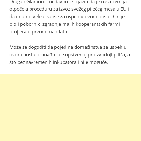
Dragan Glamočić, nedavno je izjavio da je naša zemlja
otpočela proceduru za izvoz svežeg pilećeg mesa u EU i
da imamo velike šanse za uspeh u ovom poslu. On je
bio i pobornik izgradnje malih kooperantskih farmi
brojlera u prvom mandatu.
Može se dogoditi da pojedina domaćinstva za uspeh u
ovom poslu pronađu i u sopstvenoj proizvodnji pilića, a
što bez savremenih inkubatora i nije moguće.