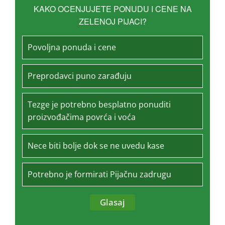
KAKO OCENJUJETE PONUDU I CENE NA
ZELENOJ PIJACI?
Povoljna ponuda i cene
Preprodavci puno zarađuju
Tezge je potrebno besplatno ponuditi
proizvođačima povrća i voća
Nece biti bolje dok se ne uvedu kase
Potrebno je formirati Pijačnu zadrugu