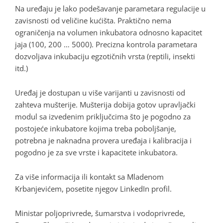
Na uređaju je lako podešavanje parametara regulacije u
zavisnosti od veličine kućišta. Praktično nema
ograničenja na volumen inkubatora odnosno kapacitet
jaja (100, 200 … 5000). Precizna kontrola parametara
dozvoljava inkubaciju egzotičnih vrsta (reptili, insekti
itd.)
Uređaj je dostupan u više varijanti u zavisnosti od
zahteva mušterije. Mušterija dobija gotov upravljački
modul sa izvedenim priključcima što je pogodno za
postojeće inkubatore kojima treba poboljšanje,
potrebna je naknadna provera uređaja i kalibracija i
pogodno je za sve vrste i kapacitete inkubatora.
Za više informacija ili kontakt sa Mladenom
Krbanjevićem, posetite njegov LinkedIn profil.
Ministar poljoprivrede, šumarstva i vodoprivrede,