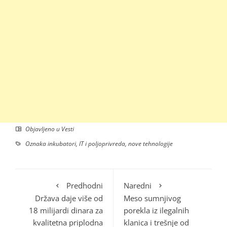
Objavljeno u
Vesti
Oznaka
inkubatori
,
IT i poljoprivreda
,
nove tehnologije
Predhodni
Naredni
Država daje više od
Meso sumnjivog
18 milijardi dinara za
porekla iz ilegalnih
kvalitetna priplodna
klanica i trešnje od