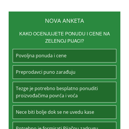
NOVA ANKETA
KAKO OCENJUJETE PONUDU I CENE NA
ZELENOJ PIJACI?
Povoljna ponuda i cene
Preprodavci puno zarađuju
Tezge je potrebno besplatno ponuditi
proizvođačima povrća i voća
Nece biti bolje dok se ne uvedu kase
Potrebno je formirati Pijačnu zadrugu