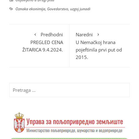
Oznaka
ekonimija
,
Govedarstvo
,
uzgoj junadi
Predhodni
Naredni
PREGLED CENA
U Nemačkoj hrana
ŽITARICA 9.4.2024.
pojeftinila prvi put od
2015.
Pretraga
za: