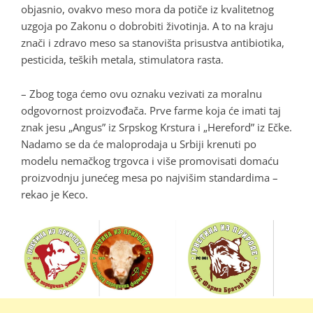
objasnio, ovakvo meso mora da potiče iz kvalitetnog
uzgoja po Zakonu o dobrobiti životinja. A to na kraju
znači i zdravo meso sa stanovišta prisustva antibiotika,
pesticida, teških metala, stimulatora rasta.
– Zbog toga ćemo ovu oznaku vezivati za moralnu
odgovornost proizvođača. Prve farme koja će imati taj
znak jesu „Angus” iz Srpskog Krstura i „Hereford” iz Ečke.
Nadamo se da će maloprodaja u Srbiji krenuti po
modelu nemačkog trgovca i više promovisati domaću
proizvodnju junećeg mesa po najvišim standardima –
rekao je Keco.