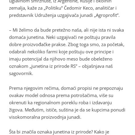
uglavnom smrznute, iz Argentine, Rusije i okolnih
zemalja, kaže za „Politiku” Čedomir Keco, analitičar i
predstavnik Udruženja uzgajivača junadi „Agroprofit”.
– Mi želimo da bude pretežno naša, ali nije ista ni svaka
domaća junetina. Neki uzgajivači ne poštuju pravila
dobre proizvođačke prakse. Zbog toga smo, za početak,
odabrali nekoliko farmi koje poštuju ove principe i
imaju potencijal da njihovo meso bude obeleženo
oznakom „junetina iz prirode RS” – objašnjava naš
sagovornik.
Prema njegovim rečima, domaći propisi ne prepoznaju
ovakav model odnosa prema potrošačima, više su
okrenuti ka regionalnom poreklu roba i izdavanju
žigova. Međutim, ističe, suština je da se kupcima ponudi
visokomoralna proizvodnja junadi.
Šta bi značila oznaka junetina iz prirode? Kako je